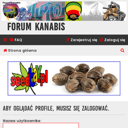
Forum Kanabis
FAQ
Zarejestruj się
Zaloguj się
S
Strona główna
z
u
k
a
j
Aby oglądać profile, musisz się zalogować.
Nazwa użytkownika: