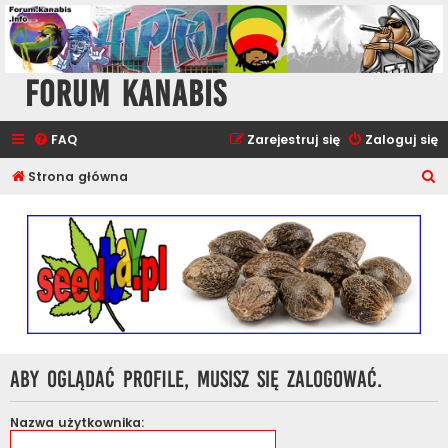
Forum Kanabis
FAQ
Zarejestruj się
Zaloguj się
S
Strona główna
z
u
k
a
j
Aby oglądać profile, musisz się zalogować.
Nazwa użytkownika: