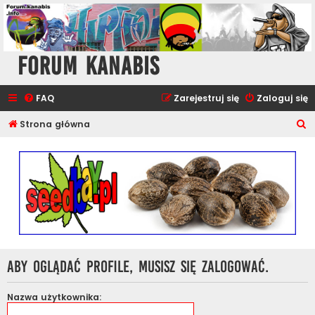
Forum Kanabis
FAQ
Zarejestruj się
Zaloguj się
S
Strona główna
z
u
k
a
j
Aby oglądać profile, musisz się zalogować.
Nazwa użytkownika: