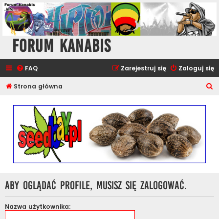
Forum Kanabis
FAQ
Zarejestruj się
Zaloguj się
S
Strona główna
z
u
k
a
j
Aby oglądać profile, musisz się zalogować.
Nazwa użytkownika: