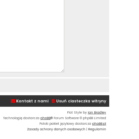
Kontakt z nami
Usuń ciasteczka witryny
Flat Style by
Ian Bradley
Technologię dostarcza
phpBB
® Forum Software © phpBB Limited
Polski pakiet językowy dostarcza
phpBB.pl
Zasady ochrony danych osobowych
|
Regulamin