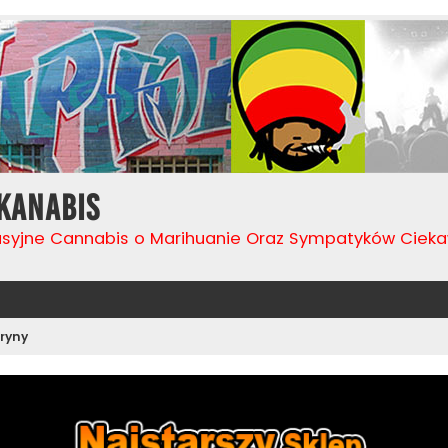
Kanabis
usyjne Cannabis o Marihuanie Oraz Sympatyków Cie
ryny