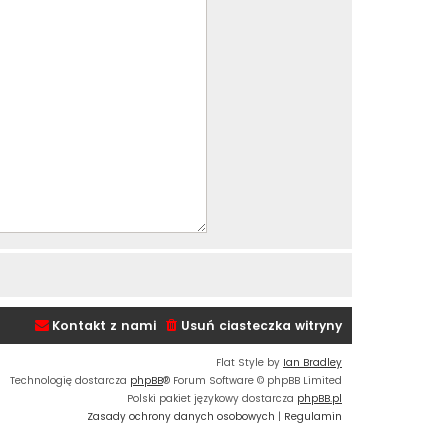
Kontakt z nami
Usuń ciasteczka witryny
Flat Style by
Ian Bradley
Technologię dostarcza
phpBB
® Forum Software © phpBB Limited
Polski pakiet językowy dostarcza
phpBB.pl
Zasady ochrony danych osobowych
|
Regulamin