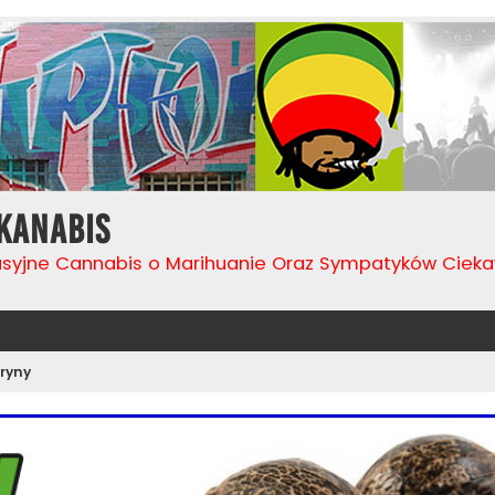
Kanabis
usyjne Cannabis o Marihuanie Oraz Sympatyków Cie
ryny