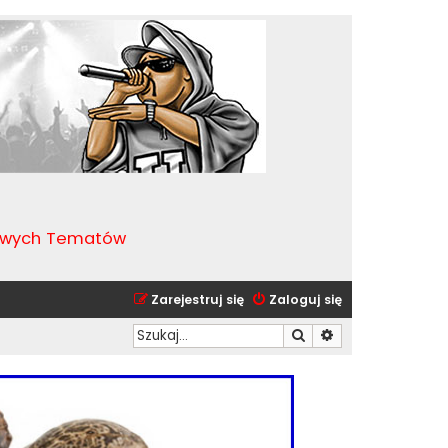
kawych Tematów
Zarejestruj się
Zaloguj się
Szukaj
Wyszukiwanie zaa