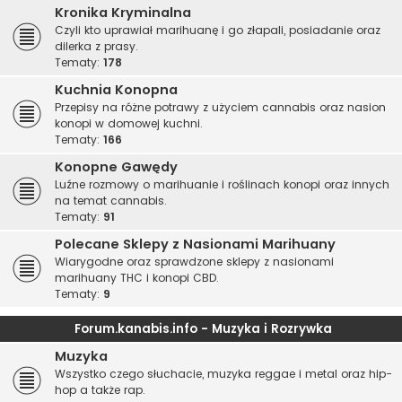
Kronika Kryminalna
Czyli kto uprawiał marihuanę i go złapali, posiadanie oraz
dilerka z prasy.
Tematy:
178
Kuchnia Konopna
Przepisy na różne potrawy z użyciem cannabis oraz nasion
konopi w domowej kuchni.
Tematy:
166
Konopne Gawędy
Luźne rozmowy o marihuanie i roślinach konopi oraz innych
na temat cannabis.
Tematy:
91
Polecane Sklepy z Nasionami Marihuany
Wiarygodne oraz sprawdzone sklepy z nasionami
marihuany THC i konopi CBD.
Tematy:
9
Forum.kanabis.info - Muzyka i Rozrywka
Muzyka
Wszystko czego słuchacie, muzyka reggae i metal oraz hip-
hop a także rap.