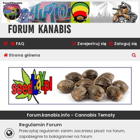
Forum Kanabis
FAQ
Zarejestruj się
Zaloguj się
S
Strona główna
z
u
k
a
j
Forum.kanabis.info - Cannabis Tematy
Regulamin Forum
Przeczytaj regulamin zanim zaczniesz pisać na forum,
zapobiegnie to bałaganowi na forum.