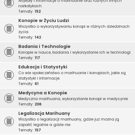
Artykuły i informacje o marihuanie oraz różnych innych
narkotykach.
Tematy:
152
Konopie w Życiu Ludzi
Wszystko o wykorzystywaniu konopi w różnych dziedzinach
życia.
Tematy:
142
Badania i Technologie
Konopie w nauce, badania i wykorzystanie ich w technologi.
Tematy:
117
Edukacja i Statystyki
Co wie społeczeństwo o marihuanie i konopiach, jakie są
statystyki i informacje.
Tematy:
61
Medycyna a Konopie
Medyczna marihuana, wykorzystanie konopi w medycynie.
Tematy:
206
Legalizacja Marihuany
Wszystko o legalizacji marihuany, gdzie już można ją
zapalić legalnie a gdzie nie.
Tematy:
157