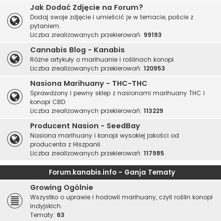
Jak Dodać Zdjęcie na Forum?
Dodaj swoje zdjęcie i umieścić je w temacie, poście z
pytaniem.
Liczba zrealizowanych przekierowań:
99193
Cannabis Blog - Kanabis
Różne artykuły o marihuanie i roślinach konopi.
Liczba zrealizowanych przekierowań:
120953
Nasiona Marihuany - THC-THC
Sprawdzony i pewny sklep z nasionami marihuany THC i
konopi CBD.
Liczba zrealizowanych przekierowań:
113229
Producent Nasion - SeedBay
Nasiona marihuany i konopi wysokiej jakości od
producenta z Hiszpanii.
Liczba zrealizowanych przekierowań:
117985
Forum.kanabis.info - Ganja Tematy
Growing Ogólnie
Wszystko o uprawie i hodowli marihuany, czyli roślin konopi
indyjskich.
Tematy:
63