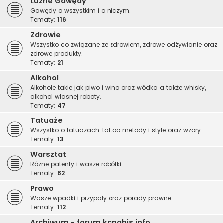
Luźne Gawędy
Gawędy o wszystkim i o niczym.
Tematy:
116
Zdrowie
Wszystko co związane ze zdrowiem, zdrowe odżywianie oraz
zdrowe produkty.
Tematy:
21
Alkohol
Alkohole takie jak piwo i wino oraz wódka a także whisky,
alkohol własnej roboty.
Tematy:
47
Tatuaże
Wszystko o tatuażach, tattoo metody i style oraz wzory.
Tematy:
13
Warsztat
Różne patenty i wasze robótki.
Tematy:
82
Prawo
Wasze wpadki i przypały oraz porady prawne.
Tematy:
112
Archiwum - forum.kanabis.info