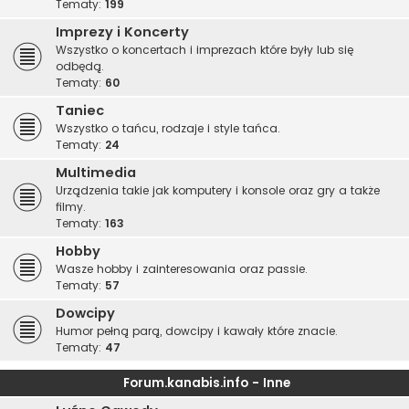
Tematy:
199
Imprezy i Koncerty
Wszystko o koncertach i imprezach które były lub się
odbędą.
Tematy:
60
Taniec
Wszystko o tańcu, rodzaje i style tańca.
Tematy:
24
Multimedia
Urządzenia takie jak komputery i konsole oraz gry a także
filmy.
Tematy:
163
Hobby
Wasze hobby i zainteresowania oraz passie.
Tematy:
57
Dowcipy
Humor pełną parą, dowcipy i kawały które znacie.
Tematy:
47
Forum.kanabis.info - Inne