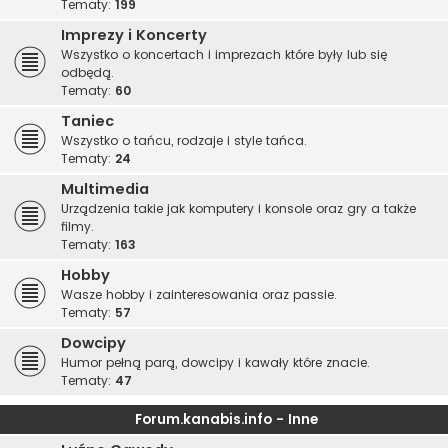
Tematy:
199
Imprezy i Koncerty
Wszystko o koncertach i imprezach które były lub się
odbędą.
Tematy:
60
Taniec
Wszystko o tańcu, rodzaje i style tańca.
Tematy:
24
Multimedia
Urządzenia takie jak komputery i konsole oraz gry a także
filmy.
Tematy:
163
Hobby
Wasze hobby i zainteresowania oraz passie.
Tematy:
57
Dowcipy
Humor pełną parą, dowcipy i kawały które znacie.
Tematy:
47
Forum.kanabis.info - Inne