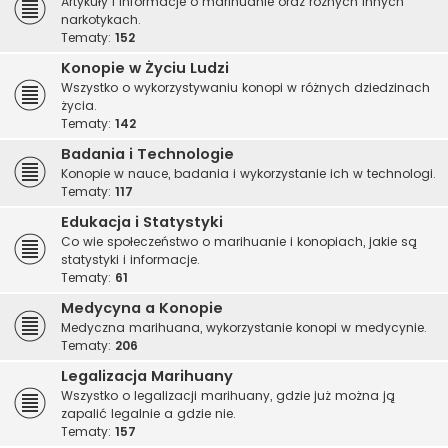
Artykuły i informacje o marihuanie oraz różnych innych
narkotykach.
Tematy:
152
Konopie w Życiu Ludzi
Wszystko o wykorzystywaniu konopi w różnych dziedzinach
życia.
Tematy:
142
Badania i Technologie
Konopie w nauce, badania i wykorzystanie ich w technologi.
Tematy:
117
Edukacja i Statystyki
Co wie społeczeństwo o marihuanie i konopiach, jakie są
statystyki i informacje.
Tematy:
61
Medycyna a Konopie
Medyczna marihuana, wykorzystanie konopi w medycynie.
Tematy:
206
Legalizacja Marihuany
Wszystko o legalizacji marihuany, gdzie już można ją
zapalić legalnie a gdzie nie.
Tematy:
157