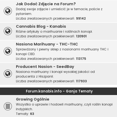
Jak Dodać Zdjęcie na Forum?
Dodaj swoje zdjęcie i umieścić je w temacie, poście z
pytaniem.
Liczba zrealizowanych przekierowań:
99142
Cannabis Blog - Kanabis
Różne artykuły o marihuanie i roślinach konopi.
Liczba zrealizowanych przekierowań:
120901
Nasiona Marihuany - THC-THC
Sprawdzony i pewny sklep z nasionami marihuany THC i
konopi CBD.
Liczba zrealizowanych przekierowań:
113175
Producent Nasion - SeedBay
Nasiona marihuany i konopi wysokiej jakości od
producenta z Hiszpanii.
Liczba zrealizowanych przekierowań:
117933
Forum.kanabis.info - Ganja Tematy
Growing Ogólnie
Wszystko o uprawie i hodowli marihuany, czyli roślin konopi
indyjskich.
Tematy:
63