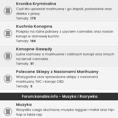
Kronika Kryminalna
Czyli kto uprawiał marihuanę i go złapali, posiadanie oraz
dilerka z prasy.
Tematy:
178
Kuchnia Konopna
Przepisy na różne potrawy z użyciem cannabis oraz nasion
konopi w domowej kuchni.
Tematy:
166
Konopne Gawędy
Luźne rozmowy o marihuanie i roślinach konopi oraz innych
na temat cannabis.
Tematy:
91
Polecane Sklepy z Nasionami Marihuany
Wiarygodne oraz sprawdzone sklepy z nasionami
marihuany THC i konopi CBD.
Tematy:
9
Forum.kanabis.info - Muzyka i Rozrywka
Muzyka
Wszystko czego słuchacie, muzyka reggae i metal oraz hip-
hop a także rap.