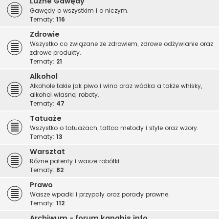
Luźne Gawędy
Gawędy o wszystkim i o niczym.
Tematy:
116
Zdrowie
Wszystko co związane ze zdrowiem, zdrowe odżywianie oraz
zdrowe produkty.
Tematy:
21
Alkohol
Alkohole takie jak piwo i wino oraz wódka a także whisky,
alkohol własnej roboty.
Tematy:
47
Tatuaże
Wszystko o tatuażach, tattoo metody i style oraz wzory.
Tematy:
13
Warsztat
Różne patenty i wasze robótki.
Tematy:
82
Prawo
Wasze wpadki i przypały oraz porady prawne.
Tematy:
112
Archiwum - forum.kanabis.info