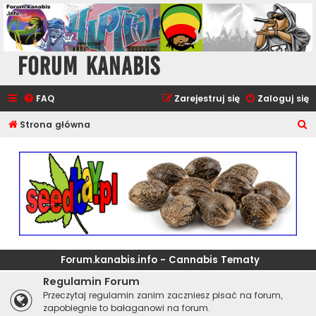
Forum Kanabis
FAQ
Zarejestruj się
Zaloguj się
S
Strona główna
z
u
k
a
j
Forum.kanabis.info - Cannabis Tematy
Regulamin Forum
Przeczytaj regulamin zanim zaczniesz pisać na forum,
zapobiegnie to bałaganowi na forum.