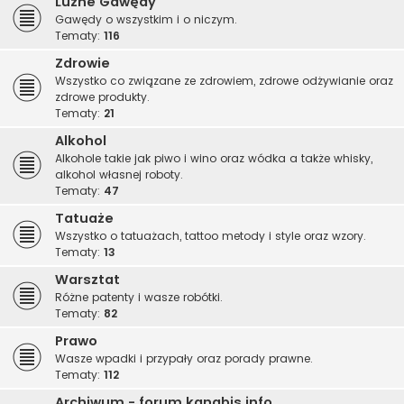
Luźne Gawędy
Gawędy o wszystkim i o niczym.
Tematy:
116
Zdrowie
Wszystko co związane ze zdrowiem, zdrowe odżywianie oraz
zdrowe produkty.
Tematy:
21
Alkohol
Alkohole takie jak piwo i wino oraz wódka a także whisky,
alkohol własnej roboty.
Tematy:
47
Tatuaże
Wszystko o tatuażach, tattoo metody i style oraz wzory.
Tematy:
13
Warsztat
Różne patenty i wasze robótki.
Tematy:
82
Prawo
Wasze wpadki i przypały oraz porady prawne.
Tematy:
112
Archiwum - forum.kanabis.info