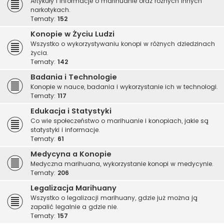
Artykuły i informacje o marihuanie oraz różnych innych
narkotykach.
Tematy:
152
Konopie w Życiu Ludzi
Wszystko o wykorzystywaniu konopi w różnych dziedzinach
życia.
Tematy:
142
Badania i Technologie
Konopie w nauce, badania i wykorzystanie ich w technologi.
Tematy:
117
Edukacja i Statystyki
Co wie społeczeństwo o marihuanie i konopiach, jakie są
statystyki i informacje.
Tematy:
61
Medycyna a Konopie
Medyczna marihuana, wykorzystanie konopi w medycynie.
Tematy:
206
Legalizacja Marihuany
Wszystko o legalizacji marihuany, gdzie już można ją
zapalić legalnie a gdzie nie.
Tematy:
157