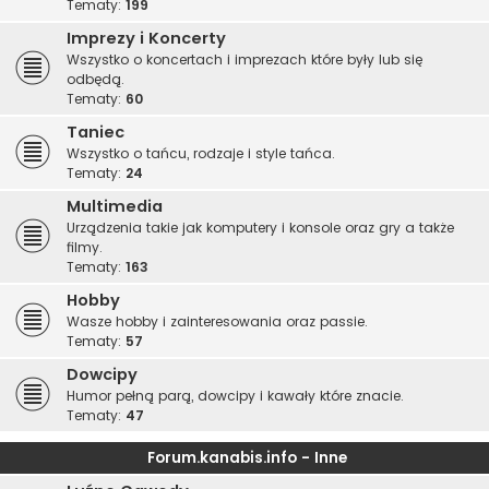
Tematy:
199
Imprezy i Koncerty
Wszystko o koncertach i imprezach które były lub się
odbędą.
Tematy:
60
Taniec
Wszystko o tańcu, rodzaje i style tańca.
Tematy:
24
Multimedia
Urządzenia takie jak komputery i konsole oraz gry a także
filmy.
Tematy:
163
Hobby
Wasze hobby i zainteresowania oraz passie.
Tematy:
57
Dowcipy
Humor pełną parą, dowcipy i kawały które znacie.
Tematy:
47
Forum.kanabis.info - Inne