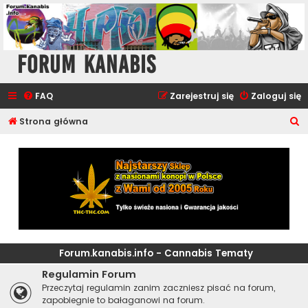
Forum Kanabis
FAQ
Zarejestruj się
Zaloguj się
S
Strona główna
z
u
k
a
j
Forum.kanabis.info - Cannabis Tematy
Regulamin Forum
Przeczytaj regulamin zanim zaczniesz pisać na forum,
zapobiegnie to bałaganowi na forum.