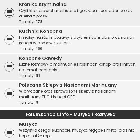
Kronika Kryminalna
Czyli kto uprawiał marihuanę i go złapali, posiadanie oraz
dilerka z prasy.
Tematy:
178
Kuchnia Konopna
Przepisy na różne potrawy z użyciem cannabis oraz nasion
konopi w domowej kuchni.
Tematy:
166
Konopne Gawędy
Luźne rozmowy o marihuanie i roślinach konopi oraz innych
na temat cannabis.
Tematy:
91
Polecane Sklepy z Nasionami Marihuany
Wiarygodne oraz sprawdzone sklepy z nasionami
marihuany THC i konopi CBD.
Tematy:
9
Forum.kanabis.info - Muzyka i Rozrywka
Muzyka
Wszystko czego słuchacie, muzyka reggae i metal oraz hip-
hop a także rap.