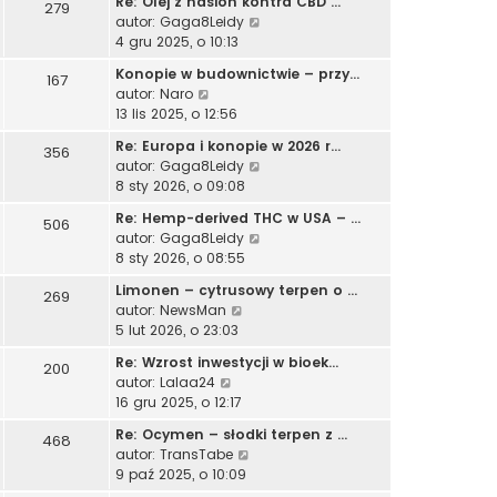
Re: Olej z nasion kontra CBD …
j
279
w
s
l
W
autor:
Gaga8Leidy
n
i
z
n
y
4 gru 2025, o 10:13
o
e
y
a
ś
w
t
p
Konopie w budownictwie – przy…
j
167
w
s
l
o
W
autor:
Naro
n
i
z
n
s
y
13 lis 2025, o 12:56
o
e
y
a
t
ś
w
t
p
Re: Europa i konopie w 2026 r…
j
356
w
s
l
o
W
autor:
Gaga8Leidy
n
i
z
n
s
y
8 sty 2026, o 09:08
o
e
y
a
t
ś
w
t
p
Re: Hemp-derived THC w USA – …
j
506
w
s
l
o
W
autor:
Gaga8Leidy
n
i
z
n
s
y
8 sty 2026, o 08:55
o
e
y
a
t
ś
w
t
p
Limonen – cytrusowy terpen o …
j
269
w
s
l
o
W
autor:
NewsMan
n
i
z
n
s
y
5 lut 2026, o 23:03
o
e
y
a
t
ś
w
t
p
Re: Wzrost inwestycji w bioek…
j
200
w
s
l
o
W
autor:
Lalaa24
n
i
z
n
s
y
16 gru 2025, o 12:17
o
e
y
a
t
ś
w
t
p
Re: Ocymen – słodki terpen z …
j
468
w
s
l
o
W
autor:
TransTabe
n
i
z
n
s
y
9 paź 2025, o 10:09
o
e
y
a
t
ś
w