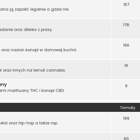
157
żna ją zapalić legalnie a gdzie nie.
178
adanie oraz dilerka z prasy.
166
s oraz nasion konopi w domowej kuchni.
91
i oraz innych na temat cannabis.
any
9
ami marihuany THC i konopi CBD.
Tematy
199
tal oraz hip-hop a także rap.
60