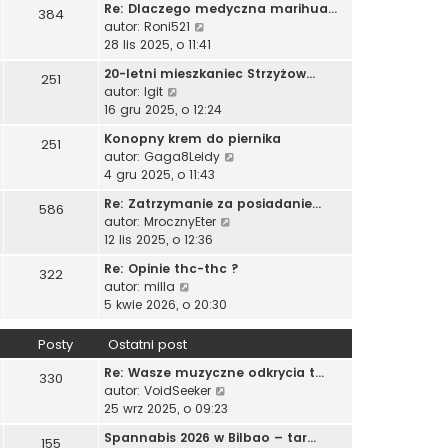
t
p
Re: Dlaczego medyczna marihua…
j
384
w
s
l
o
W
autor:
Roni521
n
i
z
n
s
y
28 lis 2025, o 11:41
o
e
y
a
t
ś
w
t
p
20-letni mieszkaniec Strzyżow…
j
251
w
s
l
o
W
autor:
Igit
n
i
z
n
s
y
16 gru 2025, o 12:24
o
e
y
a
t
ś
w
t
p
Konopny krem do piernika
j
251
w
s
l
o
W
autor:
Gaga8Leidy
n
i
z
n
s
y
4 gru 2025, o 11:43
o
e
y
a
t
ś
w
t
p
Re: Zatrzymanie za posiadanie…
j
586
w
s
l
o
W
autor:
MrocznyEter
n
i
z
n
s
y
12 lis 2025, o 12:36
o
e
y
a
t
ś
w
t
p
Re: Opinie thc-thc ?
j
322
w
s
l
o
W
autor:
milla
n
i
z
n
s
y
5 kwie 2026, o 20:30
o
e
y
a
t
ś
w
t
p
j
w
s
Posty
Ostatni post
l
o
n
i
z
n
s
o
Re: Wasze muzyczne odkrycia t…
e
330
y
a
t
W
w
autor:
VoidSeeker
t
p
j
y
s
25 wrz 2025, o 09:23
l
o
n
ś
z
n
s
o
Spannabis 2026 w Bilbao – tar…
155
w
y
a