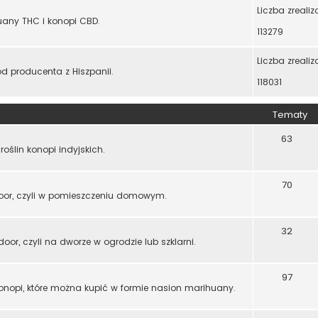
Liczba zreali
any THC i konopi CBD.
113279
Liczba zreali
d producenta z Hiszpanii.
118031
Tematy
63
oślin konopi indyjskich.
70
ndoor, czyli w pomieszczeniu domowym.
32
oor, czyli na dworze w ogrodzie lub szklarni.
97
konopi, które można kupić w formie nasion marihuany.