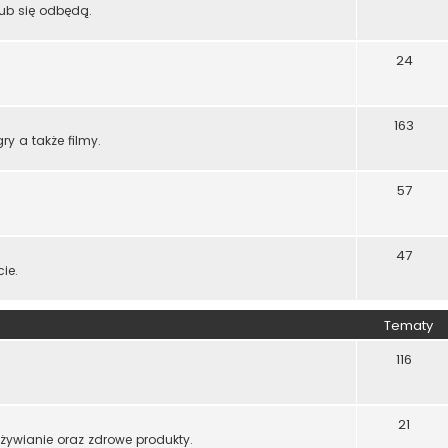
lub się odbędą.
24
163
ry a także filmy.
57
47
ie.
Tematy
116
21
żywianie oraz zdrowe produkty.