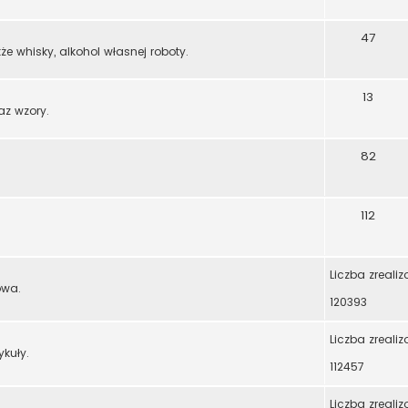
47
że whisky, alkohol własnej roboty.
13
az wzory.
82
112
Liczba zreali
owa.
120393
Liczba zreali
ykuły.
112457
Liczba zreali