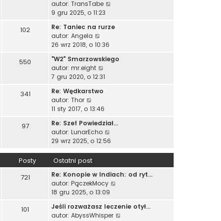
t
W
w
autor:
TransTabe
i
p
j
y
s
9 gru 2025, o 11:23
e
o
n
ś
z
t
s
o
Re: Taniec na rurze
102
w
y
l
t
w
W
autor:
Angela
i
p
n
s
y
26 wrz 2018, o 10:36
e
o
a
z
ś
t
s
"W2" Smarzowskiego
j
550
y
w
l
t
W
autor:
mr.eight
n
p
i
n
y
7 gru 2020, o 12:31
o
o
e
a
ś
w
s
t
Re: Wędkarstwo
j
341
w
s
t
l
W
autor:
Thor
n
i
z
n
y
11 sty 2017, o 13:46
o
e
y
a
ś
w
t
p
Re: Szef Powiedział...
j
97
w
s
l
o
W
autor:
LunarEcho
n
i
z
n
s
y
29 wrz 2025, o 12:56
o
e
y
a
t
ś
w
t
p
j
w
s
Posty
Ostatni post
l
o
n
i
z
n
s
o
Re: Konopie w Indiach: od ryt…
e
721
y
a
t
w
W
autor:
PączekMocy
t
p
j
s
y
18 gru 2025, o 13:09
l
o
n
z
ś
n
s
o
Jeśli rozważasz leczenie otył…
101
y
w
a
t
w
W
autor:
AbyssWhisper
p
i
j