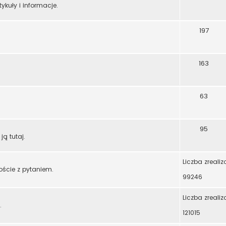
ykuły i informacje.
197
163
63
95
ją tutaj.
Liczba zreali
oście z pytaniem.
99246
Liczba zreali
.
121015