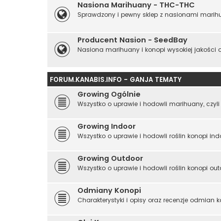
Nasiona Marihuany - THC-THC
Sprawdzony i pewny sklep z nasionami marihu
Producent Nasion - SeedBay
Nasiona marihuany i konopi wysokiej jakości o
FORUM.KANABIS.INFO - GANJA TEMATY
Growing Ogólnie
Wszystko o uprawie i hodowli marihuany, czyli r
Growing Indoor
Wszystko o uprawie i hodowli roślin konopi i
Growing Outdoor
Wszystko o uprawie i hodowli roślin konopi outd
Odmiany Konopi
Charakterystyki i opisy oraz recenzje odmian 