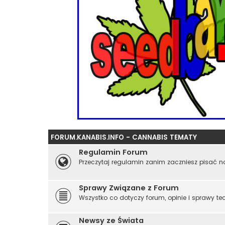
FORUM.KANABIS.INFO - CANNABIS TEMATY
Regulamin Forum
Przeczytaj regulamin zanim zaczniesz pisać n
Sprawy Związane z Forum
Wszystko co dotyczy forum, opinie i sprawy te
Newsy ze Świata