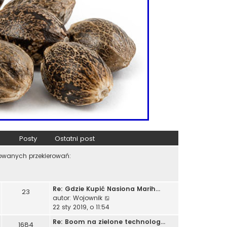
Posty
Ostatni post
zowanych przekierowań:
Re: Gdzie Kupić Nasiona Marih…
23
W
autor:
Wojownik
y
22 sty 2019, o 11:54
ś
Re: Boom na zielone technolog…
1684
w