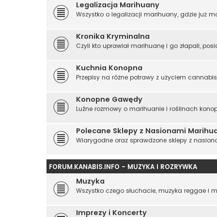
Legalizacja Marihuany
Wszystko o legalizacji marihuany, gdzie już mo
Kronika Kryminalna
Czyli kto uprawiał marihuanę i go złapali, posi
Kuchnia Konopna
Przepisy na różne potrawy z użyciem cannabi
Konopne Gawędy
Luźne rozmowy o marihuanie i roślinach konop
Polecane Sklepy z Nasionami Marihu
Wiarygodne oraz sprawdzone sklepy z nasion
FORUM.KANABIS.INFO - MUZYKA I ROZRYWKA
Muzyka
Wszystko czego słuchacie, muzyka reggae i me
Imprezy i Koncerty