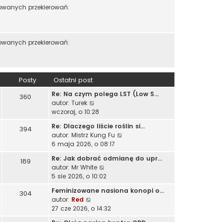
s
o
zowanych przekierowań:
n
z
s
o
y
t
w
p
s
o
zowanych przekierowań:
z
s
y
t
p
o
Posty
Ostatni post
s
t
Re: Na czym polega LST (Low S…
360
W
autor:
Turek
y
wczoraj, o 10:28
ś
Re: Dlaczego liście roślin si…
394
w
W
autor:
Mistrz Kung Fu
i
y
6 maja 2026, o 08:17
e
ś
t
Re: Jak dobrać odmianę do upr…
189
w
l
W
autor:
Mr White
i
n
y
5 sie 2026, o 10:02
e
a
ś
t
Feminizowane nasiona konopi o…
j
304
w
l
W
autor:
Red
n
i
n
y
27 cze 2026, o 14:32
o
e
a
ś
w
t