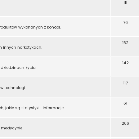
111
76
 produktów wykonanych z konopi.
152
ch innych narkotykach.
142
dziedzinach życia.
117
w technologi.
61
 jakie są statystyki i informacje.
206
 medycynie.