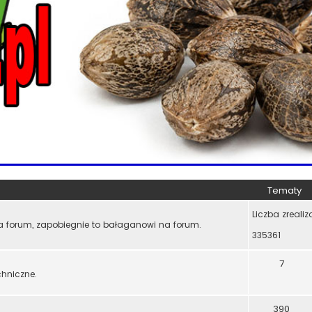
Tematy
Liczba zreali
a forum, zapobiegnie to bałaganowi na forum.
335361
7
chniczne.
390