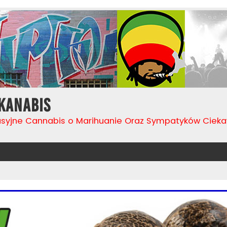
Kanabis
usyjne Cannabis o Marihuanie Oraz Sympatyków Cie