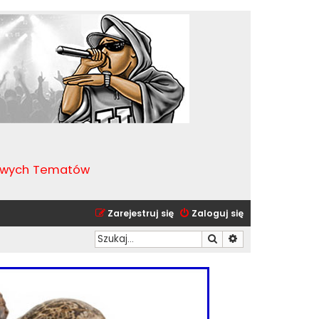
kawych Tematów
Zarejestruj się
Zaloguj się
Szukaj
Wyszukiwanie zaa