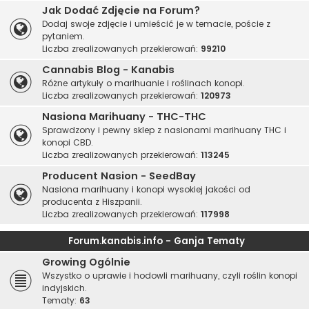
Jak Dodać Zdjęcie na Forum?
Dodaj swoje zdjęcie i umieścić je w temacie, poście z
pytaniem.
Liczba zrealizowanych przekierowań:
99210
Cannabis Blog - Kanabis
Różne artykuły o marihuanie i roślinach konopi.
Liczba zrealizowanych przekierowań:
120973
Nasiona Marihuany - THC-THC
Sprawdzony i pewny sklep z nasionami marihuany THC i
konopi CBD.
Liczba zrealizowanych przekierowań:
113245
Producent Nasion - SeedBay
Nasiona marihuany i konopi wysokiej jakości od
producenta z Hiszpanii.
Liczba zrealizowanych przekierowań:
117998
Forum.kanabis.info - Ganja Tematy
Growing Ogólnie
Wszystko o uprawie i hodowli marihuany, czyli roślin konopi
indyjskich.
Tematy:
63