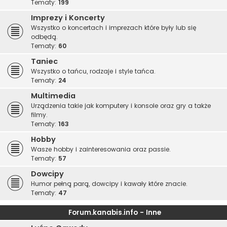
Tematy:
199
Imprezy i Koncerty
Wszystko o koncertach i imprezach które były lub się
odbędą.
Tematy:
60
Taniec
Wszystko o tańcu, rodzaje i style tańca.
Tematy:
24
Multimedia
Urządzenia takie jak komputery i konsole oraz gry a także
filmy.
Tematy:
163
Hobby
Wasze hobby i zainteresowania oraz passie.
Tematy:
57
Dowcipy
Humor pełną parą, dowcipy i kawały które znacie.
Tematy:
47
Forum.kanabis.info - Inne