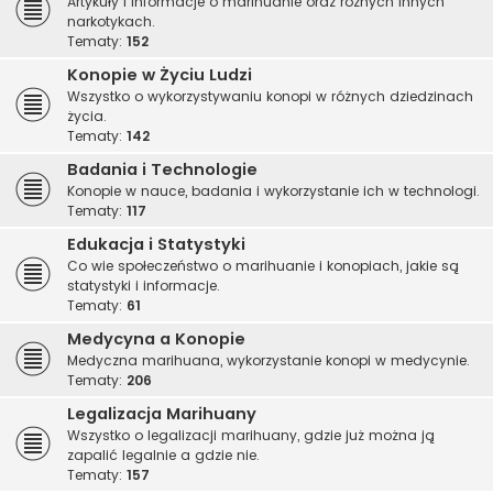
Artykuły i informacje o marihuanie oraz różnych innych
narkotykach.
Tematy:
152
Konopie w Życiu Ludzi
Wszystko o wykorzystywaniu konopi w różnych dziedzinach
życia.
Tematy:
142
Badania i Technologie
Konopie w nauce, badania i wykorzystanie ich w technologi.
Tematy:
117
Edukacja i Statystyki
Co wie społeczeństwo o marihuanie i konopiach, jakie są
statystyki i informacje.
Tematy:
61
Medycyna a Konopie
Medyczna marihuana, wykorzystanie konopi w medycynie.
Tematy:
206
Legalizacja Marihuany
Wszystko o legalizacji marihuany, gdzie już można ją
zapalić legalnie a gdzie nie.
Tematy:
157