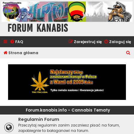
Forum Kanabis
FAQ
Zarejestruj się
Zaloguj się
S
Strona główna
z
u
k
a
j
Forum.kanabis.info - Cannabis Tematy
Regulamin Forum
Przeczytaj regulamin zanim zaczniesz pisać na forum,
zapobiegnie to bałaganowi na forum.