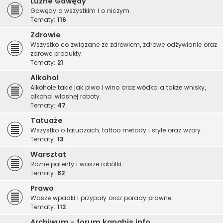
Luźne Gawędy
Gawędy o wszystkim i o niczym.
Tematy:
116
Zdrowie
Wszystko co związane ze zdrowiem, zdrowe odżywianie oraz
zdrowe produkty.
Tematy:
21
Alkohol
Alkohole takie jak piwo i wino oraz wódka a także whisky,
alkohol własnej roboty.
Tematy:
47
Tatuaże
Wszystko o tatuażach, tattoo metody i style oraz wzory.
Tematy:
13
Warsztat
Różne patenty i wasze robótki.
Tematy:
82
Prawo
Wasze wpadki i przypały oraz porady prawne.
Tematy:
112
Archiwum - forum.kanabis.info