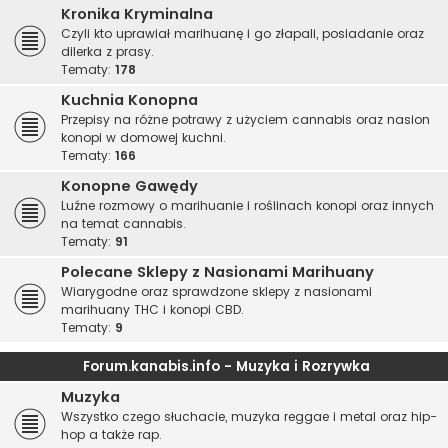
Kronika Kryminalna
Czyli kto uprawiał marihuanę i go złapali, posiadanie oraz
dilerka z prasy.
Tematy:
178
Kuchnia Konopna
Przepisy na różne potrawy z użyciem cannabis oraz nasion
konopi w domowej kuchni.
Tematy:
166
Konopne Gawędy
Luźne rozmowy o marihuanie i roślinach konopi oraz innych
na temat cannabis.
Tematy:
91
Polecane Sklepy z Nasionami Marihuany
Wiarygodne oraz sprawdzone sklepy z nasionami
marihuany THC i konopi CBD.
Tematy:
9
Forum.kanabis.info - Muzyka i Rozrywka
Muzyka
Wszystko czego słuchacie, muzyka reggae i metal oraz hip-
hop a także rap.