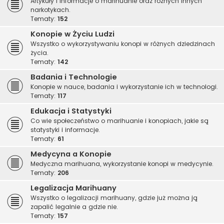
Artykuły i informacje o marihuanie oraz różnych innych
narkotykach.
Tematy:
152
Konopie w Życiu Ludzi
Wszystko o wykorzystywaniu konopi w różnych dziedzinach
życia.
Tematy:
142
Badania i Technologie
Konopie w nauce, badania i wykorzystanie ich w technologi.
Tematy:
117
Edukacja i Statystyki
Co wie społeczeństwo o marihuanie i konopiach, jakie są
statystyki i informacje.
Tematy:
61
Medycyna a Konopie
Medyczna marihuana, wykorzystanie konopi w medycynie.
Tematy:
206
Legalizacja Marihuany
Wszystko o legalizacji marihuany, gdzie już można ją
zapalić legalnie a gdzie nie.
Tematy:
157