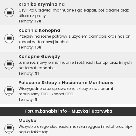
Kronika Kryminalna
Czyli kto uprawiał marihuanę i go złapali, posiadanie oraz
dilerka z prasy.
Tematy:
178
Kuchnia Konopna
Przepisy na różne potrawy z użyciem cannabis oraz nasion
konopi w domowej kuchni.
Tematy:
166
Konopne Gawędy
Luźne rozmowy o marihuanie i roślinach konopi oraz innych
na temat cannabis.
Tematy:
91
Polecane Sklepy z Nasionami Marihuany
Wiarygodne oraz sprawdzone sklepy z nasionami
marihuany THC i konopi CBD.
Tematy:
9
Forum.kanabis.info - Muzyka i Rozrywka
Muzyka
Wszystko czego słuchacie, muzyka reggae i metal oraz hip-
hop a także rap.