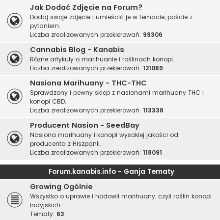
Jak Dodać Zdjęcie na Forum?
Dodaj swoje zdjęcie i umieścić je w temacie, poście z
pytaniem.
Liczba zrealizowanych przekierowań:
99306
Cannabis Blog - Kanabis
Różne artykuły o marihuanie i roślinach konopi.
Liczba zrealizowanych przekierowań:
121069
Nasiona Marihuany - THC-THC
Sprawdzony i pewny sklep z nasionami marihuany THC i
konopi CBD.
Liczba zrealizowanych przekierowań:
113338
Producent Nasion - SeedBay
Nasiona marihuany i konopi wysokiej jakości od
producenta z Hiszpanii.
Liczba zrealizowanych przekierowań:
118091
Forum.kanabis.info - Ganja Tematy
Growing Ogólnie
Wszystko o uprawie i hodowli marihuany, czyli roślin konopi
indyjskich.
Tematy:
63