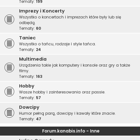
Tematy:
199
Imprezy i Koncerty
Wszystko o koncertach i imprezach które były lub się
odbędą.
Tematy:
60
Taniec
Wszystko o tańcu, rodzaje i style tańca.
Tematy:
24
Multimedia
Urządzenia takie jak komputery i konsole oraz gry a także
filmy.
Tematy:
163
Hobby
Wasze hobby i zainteresowania oraz passie.
Tematy:
57
Dowcipy
Humor pełną parą, dowcipy i kawały które znacie.
Tematy:
47
Forum.kanabis.info - Inne