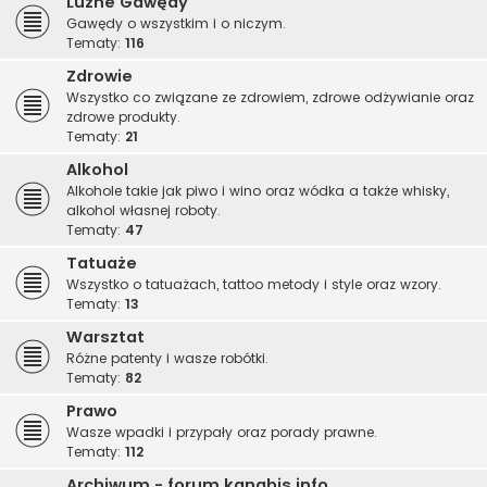
Luźne Gawędy
Gawędy o wszystkim i o niczym.
Tematy:
116
Zdrowie
Wszystko co związane ze zdrowiem, zdrowe odżywianie oraz
zdrowe produkty.
Tematy:
21
Alkohol
Alkohole takie jak piwo i wino oraz wódka a także whisky,
alkohol własnej roboty.
Tematy:
47
Tatuaże
Wszystko o tatuażach, tattoo metody i style oraz wzory.
Tematy:
13
Warsztat
Różne patenty i wasze robótki.
Tematy:
82
Prawo
Wasze wpadki i przypały oraz porady prawne.
Tematy:
112
Archiwum - forum.kanabis.info