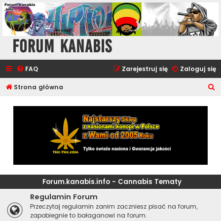
Forum Kanabis
FAQ
Zarejestruj się
Zaloguj się
S
Strona główna
z
u
k
a
j
Forum.kanabis.info - Cannabis Tematy
Regulamin Forum
Przeczytaj regulamin zanim zaczniesz pisać na forum,
zapobiegnie to bałaganowi na forum.