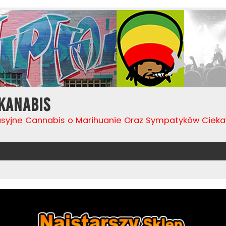
Kanabis
usyjne Cannabis o Marihuanie Oraz Sympatyków Cie