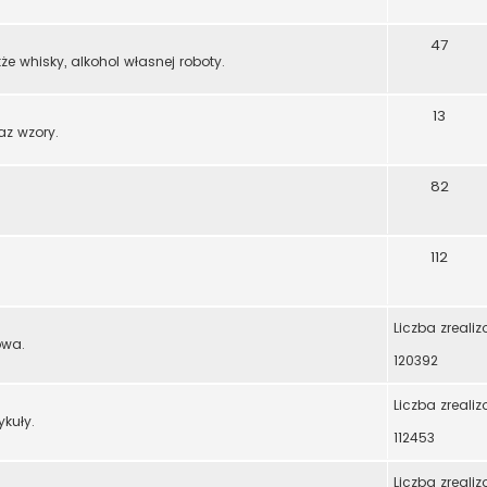
47
że whisky, alkohol własnej roboty.
13
az wzory.
82
112
Liczba zreali
owa.
120392
Liczba zreali
ykuły.
112453
Liczba zreali