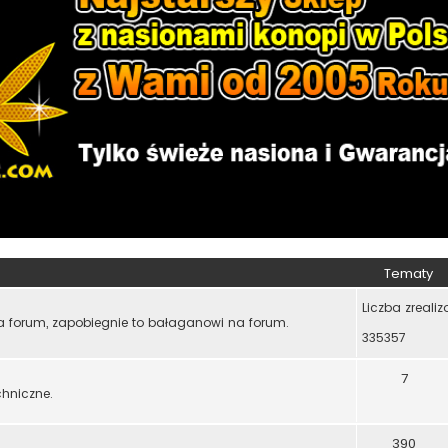
Tematy
Liczba zreali
a forum, zapobiegnie to bałaganowi na forum.
335357
7
chniczne.
390