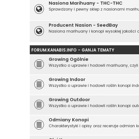
Nasiona Marihuany - THC-THC
Sprawdzony i pewny sklep z nasionami marihu
Producent Nasion - SeedBay
Nasiona marihuany i konopi wysokiej jakości o
FORUM.KANABIS.INFO - GANJA TEMATY
Growing Ogólnie
Wszystko o uprawie i hodowli marihuany, czyli r
Growing Indoor
Wszystko o uprawie i hodowli roślin konopi i
Growing Outdoor
Wszystko o uprawie i hodowli roślin konopi outd
Odmiany Konopi
Charakterystyki i opisy oraz recenzje odmian 