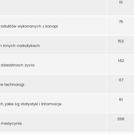
111
76
 produktów wykonanych z konopi.
152
ch innych narkotykach.
142
dziedzinach życia.
117
w technologi.
61
 jakie są statystyki i informacje.
206
 medycynie.