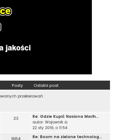
Posty
Ostatni post
zowanych przekierowań:
Re: Gdzie Kupić Nasiona Marih…
23
W
autor:
Wojownik
y
22 sty 2019, o 11:54
ś
Re: Boom na zielone technolog…
1684
w