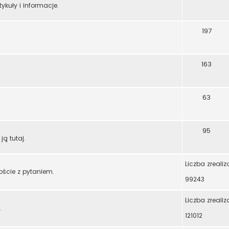
ykuły i informacje.
197
163
63
95
ją tutaj.
Liczba zreali
oście z pytaniem.
99243
Liczba zreali
.
121012