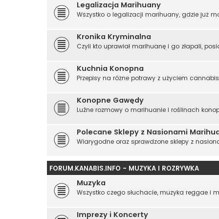
Legalizacja Marihuany
Wszystko o legalizacji marihuany, gdzie już mo
Kronika Kryminalna
Czyli kto uprawiał marihuanę i go złapali, posi
Kuchnia Konopna
Przepisy na różne potrawy z użyciem cannabi
Konopne Gawędy
Luźne rozmowy o marihuanie i roślinach konop
Polecane Sklepy z Nasionami Marihu
Wiarygodne oraz sprawdzone sklepy z nasion
FORUM.KANABIS.INFO - MUZYKA I ROZRYWKA
Muzyka
Wszystko czego słuchacie, muzyka reggae i me
Imprezy i Koncerty