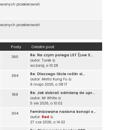
s
o
zowanych przekierowań:
n
z
s
o
y
t
w
p
s
o
zowanych przekierowań:
z
s
y
t
p
o
Posty
Ostatni post
s
t
Re: Na czym polega LST (Low S…
360
W
autor:
Turek
y
wczoraj, o 10:28
ś
Re: Dlaczego liście roślin si…
394
w
W
autor:
Mistrz Kung Fu
i
y
6 maja 2026, o 08:17
e
ś
t
Re: Jak dobrać odmianę do upr…
189
w
l
W
autor:
Mr White
i
n
y
5 sie 2026, o 10:02
e
a
ś
t
Feminizowane nasiona konopi o…
j
304
w
l
W
autor:
Red
n
i
n
y
27 cze 2026, o 14:32
o
e
a
ś
w
t