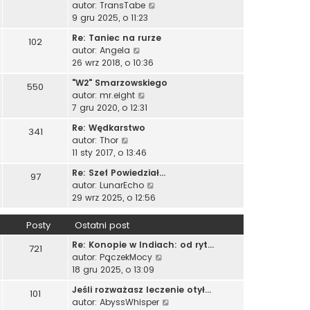
t
W
w
autor:
TransTabe
i
p
j
y
s
9 gru 2025, o 11:23
e
o
n
ś
z
t
s
o
Re: Taniec na rurze
102
w
y
l
t
w
W
autor:
Angela
i
p
n
s
y
26 wrz 2018, o 10:36
e
o
a
z
ś
t
s
"W2" Smarzowskiego
j
550
y
w
l
t
W
autor:
mr.eight
n
p
i
n
y
7 gru 2020, o 12:31
o
o
e
a
ś
w
s
t
Re: Wędkarstwo
j
341
w
s
t
l
W
autor:
Thor
n
i
z
n
y
11 sty 2017, o 13:46
o
e
y
a
ś
w
t
p
Re: Szef Powiedział...
j
97
w
s
l
o
W
autor:
LunarEcho
n
i
z
n
s
y
29 wrz 2025, o 12:56
o
e
y
a
t
ś
w
t
p
j
w
s
Posty
Ostatni post
l
o
n
i
z
n
s
o
Re: Konopie w Indiach: od ryt…
e
721
y
a
t
w
W
autor:
PączekMocy
t
p
j
s
y
18 gru 2025, o 13:09
l
o
n
z
ś
n
s
o
Jeśli rozważasz leczenie otył…
101
y
w
a
t
w
W
autor:
AbyssWhisper
p
i
j