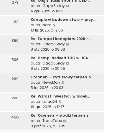
Re: Olej z nasion kontra CBD …
j
279
w
s
l
W
autor:
Gaga8Leidy
n
i
z
n
y
4 gru 2025, o 10:13
o
e
y
a
ś
w
t
p
Konopie w budownictwie – przy…
j
167
w
s
l
o
W
autor:
Naro
n
i
z
n
s
y
13 lis 2025, o 12:56
o
e
y
a
t
ś
w
t
p
Re: Europa i konopie w 2026 r…
j
356
w
s
l
o
W
autor:
Gaga8Leidy
n
i
z
n
s
y
8 sty 2026, o 09:08
o
e
y
a
t
ś
w
t
p
Re: Hemp-derived THC w USA – …
j
506
w
s
l
o
W
autor:
Gaga8Leidy
n
i
z
n
s
y
8 sty 2026, o 08:55
o
e
y
a
t
ś
w
t
p
Limonen – cytrusowy terpen o …
j
269
w
s
l
o
W
autor:
NewsMan
n
i
z
n
s
y
5 lut 2026, o 23:03
o
e
y
a
t
ś
w
t
p
Re: Wzrost inwestycji w bioek…
j
200
w
s
l
o
W
autor:
Lalaa24
n
i
z
n
s
y
16 gru 2025, o 12:17
o
e
y
a
t
ś
w
t
p
Re: Ocymen – słodki terpen z …
j
468
w
s
l
o
W
autor:
TransTabe
n
i
z
n
s
y
9 paź 2025, o 10:09
o
e
y
a
t
ś
w