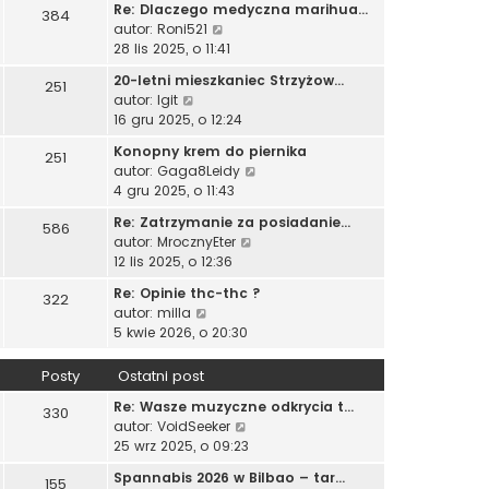
t
p
Re: Dlaczego medyczna marihua…
j
384
w
s
l
o
W
autor:
Roni521
n
i
z
n
s
y
28 lis 2025, o 11:41
o
e
y
a
t
ś
w
t
p
20-letni mieszkaniec Strzyżow…
j
251
w
s
l
o
W
autor:
Igit
n
i
z
n
s
y
16 gru 2025, o 12:24
o
e
y
a
t
ś
w
t
p
Konopny krem do piernika
j
251
w
s
l
o
W
autor:
Gaga8Leidy
n
i
z
n
s
y
4 gru 2025, o 11:43
o
e
y
a
t
ś
w
t
p
Re: Zatrzymanie za posiadanie…
j
586
w
s
l
o
W
autor:
MrocznyEter
n
i
z
n
s
y
12 lis 2025, o 12:36
o
e
y
a
t
ś
w
t
p
Re: Opinie thc-thc ?
j
322
w
s
l
o
W
autor:
milla
n
i
z
n
s
y
5 kwie 2026, o 20:30
o
e
y
a
t
ś
w
t
p
j
w
s
Posty
Ostatni post
l
o
n
i
z
n
s
o
Re: Wasze muzyczne odkrycia t…
e
330
y
a
t
W
w
autor:
VoidSeeker
t
p
j
y
s
25 wrz 2025, o 09:23
l
o
n
ś
z
n
s
o
Spannabis 2026 w Bilbao – tar…
155
w
y
a