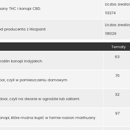
Liczba zreali
any THC i konopi CBD.
113274
Liczba zreali
d producenta z Hiszpanii.
118029
Tematy
63
oślin konopi indyjskich.
70
ndoor, czyli w pomieszczeniu domowym.
32
oor, czyli na dworze w ogrodzie lub szklarni.
97
konopi, które można kupić w formie nasion marihuany.