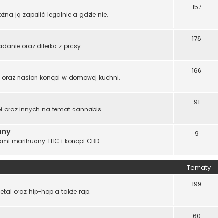
157
żna ją zapalić legalnie a gdzie nie.
178
adanie oraz dilerka z prasy.
166
s oraz nasion konopi w domowej kuchni.
91
i oraz innych na temat cannabis.
any
9
ami marihuany THC i konopi CBD.
Tematy
199
tal oraz hip-hop a także rap.
60