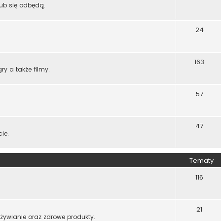
lub się odbędą.
24
163
ry a także filmy.
57
47
ie.
Tematy
116
21
żywianie oraz zdrowe produkty.