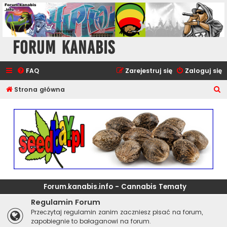
Forum Kanabis
FAQ
Zarejestruj się
Zaloguj się
S
Strona główna
z
u
k
a
j
Forum.kanabis.info - Cannabis Tematy
Regulamin Forum
Przeczytaj regulamin zanim zaczniesz pisać na forum,
zapobiegnie to bałaganowi na forum.