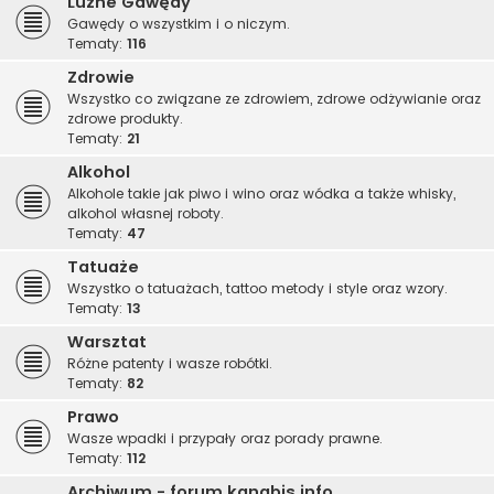
Luźne Gawędy
Gawędy o wszystkim i o niczym.
Tematy:
116
Zdrowie
Wszystko co związane ze zdrowiem, zdrowe odżywianie oraz
zdrowe produkty.
Tematy:
21
Alkohol
Alkohole takie jak piwo i wino oraz wódka a także whisky,
alkohol własnej roboty.
Tematy:
47
Tatuaże
Wszystko o tatuażach, tattoo metody i style oraz wzory.
Tematy:
13
Warsztat
Różne patenty i wasze robótki.
Tematy:
82
Prawo
Wasze wpadki i przypały oraz porady prawne.
Tematy:
112
Archiwum - forum.kanabis.info