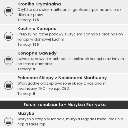
Kronika Kryminalna
Czyli kto uprawiał marihuanę i go złapali, posiadanie oraz
dilerka z prasy.
Tematy:
178
Kuchnia Konopna
Przepisy na różne potrawy z użyciem cannabis oraz nasion
konopi w domowej kuchni.
Tematy:
166
Konopne Gawędy
Luźne rozmowy o marihuanie i roślinach konopi oraz innych
na temat cannabis.
Tematy:
91
Polecane Sklepy z Nasionami Marihuany
Wiarygodne oraz sprawdzone sklepy z nasionami
marihuany THC i konopi CBD.
Tematy:
9
Forum.kanabis.info - Muzyka i Rozrywka
Muzyka
Wszystko czego słuchacie, muzyka reggae i metal oraz hip-
hop a także rap.