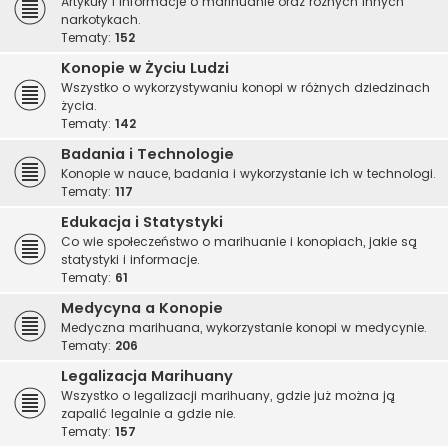
Artykuły i informacje o marihuanie oraz różnych innych
narkotykach.
Tematy:
152
Konopie w Życiu Ludzi
Wszystko o wykorzystywaniu konopi w różnych dziedzinach
życia.
Tematy:
142
Badania i Technologie
Konopie w nauce, badania i wykorzystanie ich w technologi.
Tematy:
117
Edukacja i Statystyki
Co wie społeczeństwo o marihuanie i konopiach, jakie są
statystyki i informacje.
Tematy:
61
Medycyna a Konopie
Medyczna marihuana, wykorzystanie konopi w medycynie.
Tematy:
206
Legalizacja Marihuany
Wszystko o legalizacji marihuany, gdzie już można ją
zapalić legalnie a gdzie nie.
Tematy:
157