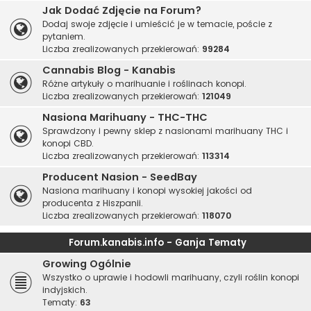
Jak Dodać Zdjęcie na Forum?
Dodaj swoje zdjęcie i umieścić je w temacie, poście z
pytaniem.
Liczba zrealizowanych przekierowań:
99284
Cannabis Blog - Kanabis
Różne artykuły o marihuanie i roślinach konopi.
Liczba zrealizowanych przekierowań:
121049
Nasiona Marihuany - THC-THC
Sprawdzony i pewny sklep z nasionami marihuany THC i
konopi CBD.
Liczba zrealizowanych przekierowań:
113314
Producent Nasion - SeedBay
Nasiona marihuany i konopi wysokiej jakości od
producenta z Hiszpanii.
Liczba zrealizowanych przekierowań:
118070
Forum.kanabis.info - Ganja Tematy
Growing Ogólnie
Wszystko o uprawie i hodowli marihuany, czyli roślin konopi
indyjskich.
Tematy:
63