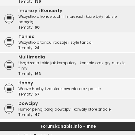
Tematy:
199
Imprezy i Koncerty
Wszystko o koncertach i imprezach które były lub się
odbędą.
Tematy:
60
Taniec
Wszystko o tańcu, rodzaje i style tańca.
Tematy:
24
Multimedia
Urządzenia takie jak komputery i konsole oraz gry a także
filmy.
Tematy:
163
Hobby
Wasze hobby i zainteresowania oraz passie.
Tematy:
57
Dowcipy
Humor pełną parą, dowcipy i kawały które znacie.
Tematy:
47
Forum.kanabis.info - Inne