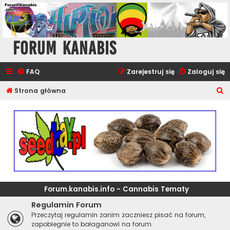
Forum Kanabis
FAQ
Zarejestruj się
Zaloguj się
S
Strona główna
z
u
k
a
j
Forum.kanabis.info - Cannabis Tematy
Regulamin Forum
Przeczytaj regulamin zanim zaczniesz pisać na forum,
zapobiegnie to bałaganowi na forum.