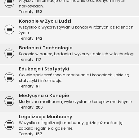
Artykuły i informacje o marihuanie oraz różnych innych
narkotykach.
Tematy:
152
Konopie w Życiu Ludzi
Wszystko o wykorzystywaniu konopi w różnych dziedzinach
życia.
Tematy:
142
Badania i Technologie
Konopie w nauce, badania i wykorzystanie ich w technologi.
Tematy:
117
Edukacja i Statystyki
Co wie społeczeństwo o marihuanie i konopiach, jakie są
statystyki i informacje.
Tematy:
61
Medycyna a Konopie
Medyczna marihuana, wykorzystanie konopi w medycynie.
Tematy:
206
Legalizacja Marihuany
Wszystko o legalizacji marihuany, gdzie już można ją
zapalić legalnie a gdzie nie.
Tematy:
157