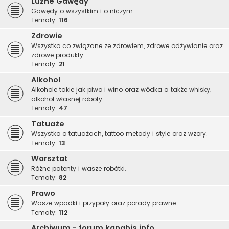
Luźne Gawędy
Gawędy o wszystkim i o niczym.
Tematy:
116
Zdrowie
Wszystko co związane ze zdrowiem, zdrowe odżywianie oraz
zdrowe produkty.
Tematy:
21
Alkohol
Alkohole takie jak piwo i wino oraz wódka a także whisky,
alkohol własnej roboty.
Tematy:
47
Tatuaże
Wszystko o tatuażach, tattoo metody i style oraz wzory.
Tematy:
13
Warsztat
Różne patenty i wasze robótki.
Tematy:
82
Prawo
Wasze wpadki i przypały oraz porady prawne.
Tematy:
112
Archiwum - forum.kanabis.info