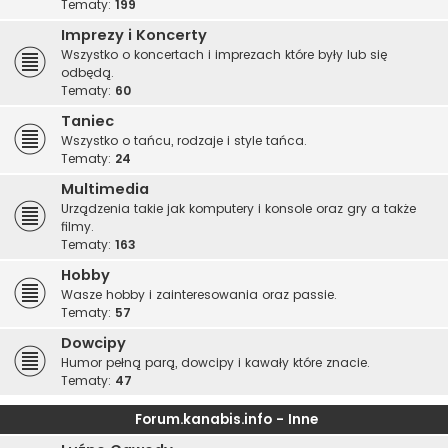
Tematy:
199
Imprezy i Koncerty
Wszystko o koncertach i imprezach które były lub się
odbędą.
Tematy:
60
Taniec
Wszystko o tańcu, rodzaje i style tańca.
Tematy:
24
Multimedia
Urządzenia takie jak komputery i konsole oraz gry a także
filmy.
Tematy:
163
Hobby
Wasze hobby i zainteresowania oraz passie.
Tematy:
57
Dowcipy
Humor pełną parą, dowcipy i kawały które znacie.
Tematy:
47
Forum.kanabis.info - Inne