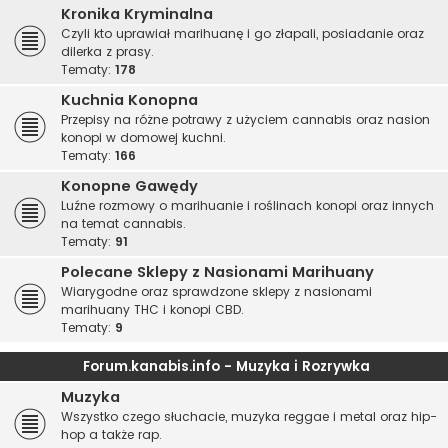
Kronika Kryminalna
Czyli kto uprawiał marihuanę i go złapali, posiadanie oraz
dilerka z prasy.
Tematy:
178
Kuchnia Konopna
Przepisy na różne potrawy z użyciem cannabis oraz nasion
konopi w domowej kuchni.
Tematy:
166
Konopne Gawędy
Luźne rozmowy o marihuanie i roślinach konopi oraz innych
na temat cannabis.
Tematy:
91
Polecane Sklepy z Nasionami Marihuany
Wiarygodne oraz sprawdzone sklepy z nasionami
marihuany THC i konopi CBD.
Tematy:
9
Forum.kanabis.info - Muzyka i Rozrywka
Muzyka
Wszystko czego słuchacie, muzyka reggae i metal oraz hip-
hop a także rap.