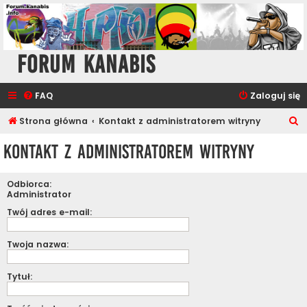
Forum Kanabis
FAQ
Zaloguj się
S
Strona główna
Kontakt z administratorem witryny
z
Kontakt z administratorem witryny
u
k
Odbiorca:
a
Administrator
j
Twój adres e-mail:
Twoja nazwa:
Tytuł: