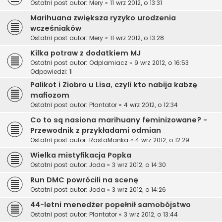
Ostatni post autor:
Mery
«
11 wrz 2012, o 13:31
Marihuana zwiększa ryzyko urodzenia
wcześniaków
Ostatni post autor:
Mery
«
11 wrz 2012, o 13:28
Kilka potraw z dodatkiem MJ
Ostatni post autor:
Odplamiacz
«
9 wrz 2012, o 16:53
Odpowiedzi:
1
Palikot i Ziobro u Lisa, czyli kto nabija kabzę
mafiozom
Ostatni post autor:
Plantator
«
4 wrz 2012, o 12:34
Co to są nasiona marihuany feminizowane? -
Przewodnik z przykładami odmian
Ostatni post autor:
RastaManka
«
4 wrz 2012, o 12:29
Wielka mistyfikacja Popka
Ostatni post autor:
Joda
«
3 wrz 2012, o 14:30
Run DMC powrócili na scenę
Ostatni post autor:
Joda
«
3 wrz 2012, o 14:26
44-letni menedżer popełnił samobójstwo
Ostatni post autor:
Plantator
«
3 wrz 2012, o 13:44