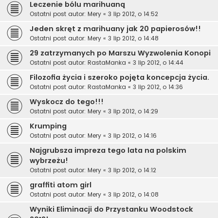
Leczenie bólu marihuaną
Ostatni post autor:
Mery
«
3 lip 2012, o 14:52
Jeden skręt z marihuany jak 20 papierosów!!
Ostatni post autor:
Mery
«
3 lip 2012, o 14:48
29 zatrzymanych po Marszu Wyzwolenia Konopi
Ostatni post autor:
RastaManka
«
3 lip 2012, o 14:44
Filozofia życia i szeroko pojęta koncepcja życia.
Ostatni post autor:
RastaManka
«
3 lip 2012, o 14:36
Wyskocz do tego!!!
Ostatni post autor:
Mery
«
3 lip 2012, o 14:29
Krumping
Ostatni post autor:
Mery
«
3 lip 2012, o 14:16
Najgrubsza impreza tego lata na polskim
wybrzeżu!
Ostatni post autor:
Mery
«
3 lip 2012, o 14:12
graffiti atom girl
Ostatni post autor:
Mery
«
3 lip 2012, o 14:08
Wyniki Eliminacji do Przystanku Woodstock