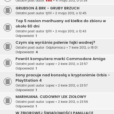
Ostatni post autor:
Red
«
4 maja 2012, o 01:39
GRUBSON & BRK - GRUBY BRZUCH
Ostatni post autor:
tj1111
«
2 maja 2012, o 12:45
Top 5 nasion marihuany od kiełka do zbioru w
około 60 dni
Ostatni post autor:
tj1111
«
2 maja 2012, o 12:43
Odpowiedzi:
1
Czym się wyróżnia palenie fajki wodnej?
Ostatni post autor:
Odplamiacz
«
7 kwie 2012, o 18:01
Odpowiedzi:
4
Powrót komputera marki Commodore Amiga
Ostatni post autor:
Lopez
«
2 kwie 2012, o 23:57
Odpowiedzi:
1
Sony pracuje nad konsolą o kryptonimie Orbis -
PlayStation 4
Ostatni post autor:
Lopez
«
2 kwie 2012, o 23:57
Odpowiedzi:
1
MARIHUANA. CUDOWNY LEK ZIOŁOWY
Ostatni post autor:
Lopez
«
2 kwie 2012, o 23:56
Odpowiedzi:
1
W ZBIOROWEJ ŚWIADOMOŚCI PANUJĄCE