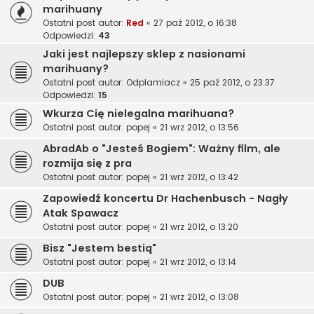
marihuany
Ostatni post autor:
Red
«
27 paź 2012, o 16:38
Odpowiedzi:
43
Jaki jest najlepszy sklep z nasionami
marihuany?
Ostatni post autor:
Odplamiacz
«
25 paź 2012, o 23:37
Odpowiedzi:
15
Wkurza Cię nielegalna marihuana?
Ostatni post autor:
popej
«
21 wrz 2012, o 13:56
AbradAb o "Jesteś Bogiem": Ważny film, ale
rozmija się z pra
Ostatni post autor:
popej
«
21 wrz 2012, o 13:42
Zapowiedź koncertu Dr Hachenbusch - Nagły
Atak Spawacz
Ostatni post autor:
popej
«
21 wrz 2012, o 13:20
Bisz "Jestem bestią"
Ostatni post autor:
popej
«
21 wrz 2012, o 13:14
DUB
Ostatni post autor:
popej
«
21 wrz 2012, o 13:08