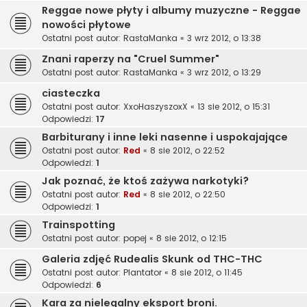
Reggae nowe płyty i albumy muzyczne - Reggae
nowości płytowe
Ostatni post autor:
RastaManka
«
3 wrz 2012, o 13:38
Znani raperzy na "Cruel Summer"
Ostatni post autor:
RastaManka
«
3 wrz 2012, o 13:29
ciasteczka
Ostatni post autor:
XxoHaszyszoxX
«
13 sie 2012, o 15:31
Odpowiedzi:
17
Barbiturany i inne leki nasenne i uspokajające
Ostatni post autor:
Red
«
8 sie 2012, o 22:52
Odpowiedzi:
1
Jak poznać, że ktoś zażywa narkotyki?
Ostatni post autor:
Red
«
8 sie 2012, o 22:50
Odpowiedzi:
1
Trainspotting
Ostatni post autor:
popej
«
8 sie 2012, o 12:15
Galeria zdjęć Rudealis Skunk od THC-THC
Ostatni post autor:
Plantator
«
8 sie 2012, o 11:45
Odpowiedzi:
6
Kara za nielegalny eksport broni.