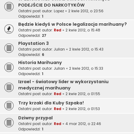
PODEJŚCIE DO NARKOTYKÓW
Ostatni post autor:
Lopez
«
2 kwie 2012, o 23:56
Odpowiedzi:
1
Będzie kiedyś w Polsce legalizacja marihuany?
Ostatni post autor:
Red
«
2 kwie 2012, o 15:48
Odpowiedzi:
27
Playstation 3
Ostatni post autor:
Julian
«
2 kwie 2012, o 15:43
Odpowiedzi:
6
Historia Marihuany
Ostatni post autor:
Julian
«
2 kwie 2012, o 15:33
Odpowiedzi:
1
Izrael - światowy lider w wykorzystaniu
medycznej marihuany
Ostatni post autor:
Red
«
2 kwie 2012, o 01:55
Trzy krzaki dla Kuby Szpaka!
Ostatni post autor:
Red
«
2 kwie 2012, o 01:53
Dziwny przypal
Ostatni post autor:
Red
«
4 mar 2012, o 22:46
Odpowiedzi:
1