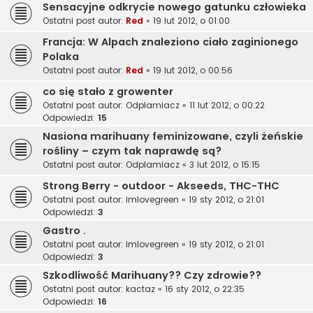
Sensacyjne odkrycie nowego gatunku człowieka
Ostatni post autor:
Red
«
19 lut 2012, o 01:00
Francja: W Alpach znaleziono ciało zaginionego
Polaka
Ostatni post autor:
Red
«
19 lut 2012, o 00:56
co się stało z growenter
Ostatni post autor:
Odplamiacz
«
11 lut 2012, o 00:22
Odpowiedzi:
15
Nasiona marihuany feminizowane, czyli żeńskie
rośliny – czym tak naprawdę są?
Ostatni post autor:
Odplamiacz
«
3 lut 2012, o 15:15
Strong Berry - outdoor - Akseeds, THC-THC
Ostatni post autor:
imlovegreen
«
19 sty 2012, o 21:01
Odpowiedzi:
3
Gastro .
Ostatni post autor:
imlovegreen
«
19 sty 2012, o 21:01
Odpowiedzi:
3
Szkodliwość Marihuany?? Czy zdrowie??
Ostatni post autor:
kactaz
«
16 sty 2012, o 22:35
Odpowiedzi:
16