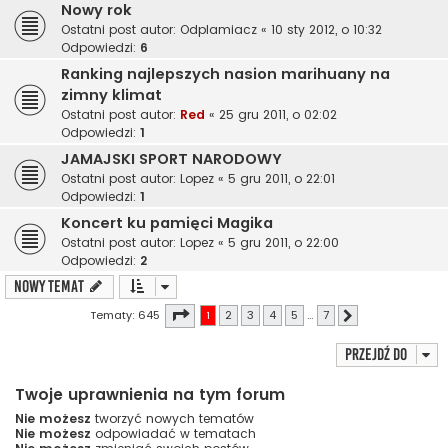
Nowy rok
Ostatni post autor:
Odplamiacz
«
10 sty 2012, o 10:32
Odpowiedzi:
6
Ranking najlepszych nasion marihuany na
zimny klimat
Ostatni post autor:
Red
«
25 gru 2011, o 02:02
Odpowiedzi:
1
JAMAJSKI SPORT NARODOWY
Ostatni post autor:
Lopez
«
5 gru 2011, o 22:01
Odpowiedzi:
1
Koncert ku pamięci Magika
Ostatni post autor:
Lopez
«
5 gru 2011, o 22:00
Odpowiedzi:
2
NOWY TEMAT
Strona
1
z
7
Tematy: 645
1
2
3
4
5
…
7
Następna
Przejdź do
Twoje uprawnienia na tym forum
Nie możesz
tworzyć nowych tematów
Nie możesz
odpowiadać w tematach