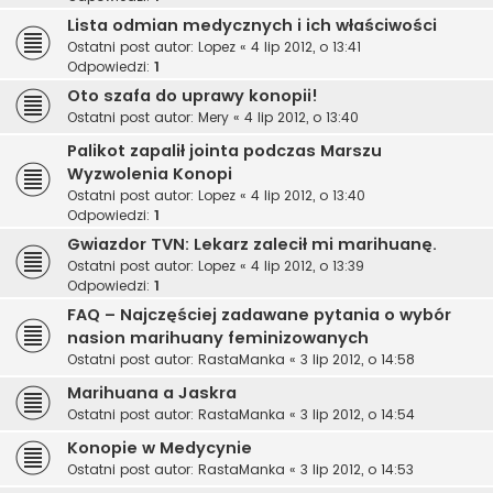
Lista odmian medycznych i ich właściwości
Ostatni post autor:
Lopez
«
4 lip 2012, o 13:41
Odpowiedzi:
1
Oto szafa do uprawy konopii!
Ostatni post autor:
Mery
«
4 lip 2012, o 13:40
Palikot zapalił jointa podczas Marszu
Wyzwolenia Konopi
Ostatni post autor:
Lopez
«
4 lip 2012, o 13:40
Odpowiedzi:
1
Gwiazdor TVN: Lekarz zalecił mi marihuanę.
Ostatni post autor:
Lopez
«
4 lip 2012, o 13:39
Odpowiedzi:
1
FAQ – Najczęściej zadawane pytania o wybór
nasion marihuany feminizowanych
Ostatni post autor:
RastaManka
«
3 lip 2012, o 14:58
Marihuana a Jaskra
Ostatni post autor:
RastaManka
«
3 lip 2012, o 14:54
Konopie w Medycynie
Ostatni post autor:
RastaManka
«
3 lip 2012, o 14:53