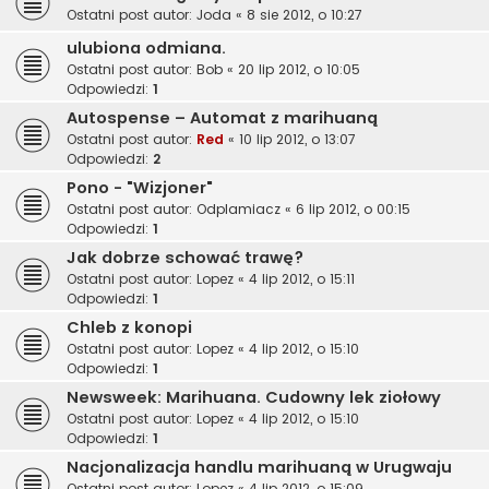
Ostatni post autor:
Joda
«
8 sie 2012, o 10:27
ulubiona odmiana.
Ostatni post autor:
Bob
«
20 lip 2012, o 10:05
Odpowiedzi:
1
Autospense – Automat z marihuaną
Ostatni post autor:
Red
«
10 lip 2012, o 13:07
Odpowiedzi:
2
Pono - "Wizjoner"
Ostatni post autor:
Odplamiacz
«
6 lip 2012, o 00:15
Odpowiedzi:
1
Jak dobrze schować trawę?
Ostatni post autor:
Lopez
«
4 lip 2012, o 15:11
Odpowiedzi:
1
Chleb z konopi
Ostatni post autor:
Lopez
«
4 lip 2012, o 15:10
Odpowiedzi:
1
Newsweek: Marihuana. Cudowny lek ziołowy
Ostatni post autor:
Lopez
«
4 lip 2012, o 15:10
Odpowiedzi:
1
Nacjonalizacja handlu marihuaną w Urugwaju
Ostatni post autor:
Lopez
«
4 lip 2012, o 15:09