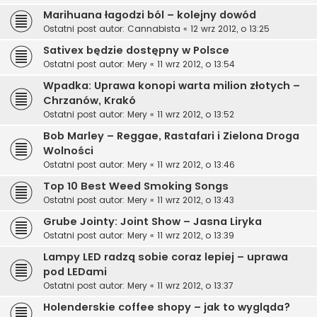
Marihuana łagodzi ból – kolejny dowód
Ostatni post autor:
Cannabista
«
12 wrz 2012, o 13:25
Sativex będzie dostępny w Polsce
Ostatni post autor:
Mery
«
11 wrz 2012, o 13:54
Wpadka: Uprawa konopi warta milion złotych –
Chrzanów, Krakó
Ostatni post autor:
Mery
«
11 wrz 2012, o 13:52
Bob Marley – Reggae, Rastafari i Zielona Droga
Wolności
Ostatni post autor:
Mery
«
11 wrz 2012, o 13:46
Top 10 Best Weed Smoking Songs
Ostatni post autor:
Mery
«
11 wrz 2012, o 13:43
Grube Jointy: Joint Show – Jasna Liryka
Ostatni post autor:
Mery
«
11 wrz 2012, o 13:39
Lampy LED radzą sobie coraz lepiej – uprawa
pod LEDami
Ostatni post autor:
Mery
«
11 wrz 2012, o 13:37
Holenderskie coffee shopy – jak to wygląda?