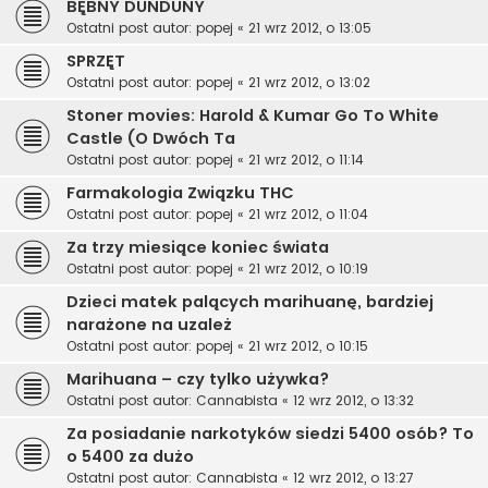
BĘBNY DUNDUNY
Ostatni post autor:
popej
«
21 wrz 2012, o 13:05
SPRZĘT
Ostatni post autor:
popej
«
21 wrz 2012, o 13:02
Stoner movies: Harold & Kumar Go To White
Castle (O Dwóch Ta
Ostatni post autor:
popej
«
21 wrz 2012, o 11:14
Farmakologia Związku THC
Ostatni post autor:
popej
«
21 wrz 2012, o 11:04
Za trzy miesiące koniec świata
Ostatni post autor:
popej
«
21 wrz 2012, o 10:19
Dzieci matek palących marihuanę, bardziej
narażone na uzależ
Ostatni post autor:
popej
«
21 wrz 2012, o 10:15
Marihuana – czy tylko używka?
Ostatni post autor:
Cannabista
«
12 wrz 2012, o 13:32
Za posiadanie narkotyków siedzi 5400 osób? To
o 5400 za dużo
Ostatni post autor:
Cannabista
«
12 wrz 2012, o 13:27