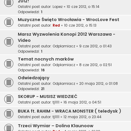
2012!
Ostatni post autor:
Lopez
«
10 cze 2012, o 15:14
Odpowiedzi:
1
Muzyczne Święto Wrocławia - WrocLove Fest
Ostatni post autor:
Red
«
10 cze 2012, o 15:13
Marsz Wyzwolenia Konopi 2012 Warszawa -
Video
Ostatni post autor:
Odplamiacz
«
9 cze 2012, o 01:43
Odpowiedzi:
1
Temat nocnych marków
Ostatni post autor:
Odplamiacz
«
8 cze 2012, o 02:51
Odpowiedzi:
16
Odwiedzający
Ostatni post autor:
Odplamiacz
«
20 maja 2012, o 01:08
Odpowiedzi:
21
SKORUP - MUSISZ WIEDZIEĆ
Ostatni post autor:
tj1111
«
16 maja 2012, o 04:51
BUKA ft. RAHIM - WRACA MONSTER ( teledysk )
Ostatni post autor:
tj1111
«
12 maja 2012, o 23:44
Trzeci Wymiar – Dolina Klaunoow