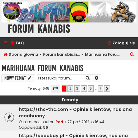
Forum Kanabis
FAQ
Zaloguj się
S
Strona główna
Forum.kanabis.info - Marihuana
Marihuana Forum Kanabis
z
Marihuana Forum Kanabis
u
Szukaj
Wyszukiwanie zaawa
NOWY TEMAT
k
a
Strona
1
z
7
Tematy: 645
1
2
3
4
5
…
7
Następna
j
Tematy
https://thc-thc.com - Opinie klientów, nasiona
marihuany
Ostatni post autor:
Red
«
27 paź 2012, o 16:44
Odpowiedzi:
56
https://seedbay.pl - Opinie klientów, nasiona