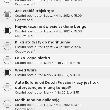
Odpowiedzi:
1
Jak zrobić trójskręta
Ostatni post autor:
Lopez
«
4 lip 2012, o 15:09
Odpowiedzi:
1
Największe na świecie szklane bongo
Ostatni post autor:
Lopez
«
4 lip 2012, o 15:08
Odpowiedzi:
1
Kilka statystyk o marihuanie
Ostatni post autor:
Lopez
«
4 lip 2012, o 15:07
Odpowiedzi:
1
Fajko-Zapalniczka
Ostatni post autor:
Mery
«
4 lip 2012, o 14:29
Weed Wars
Ostatni post autor:
Mery
«
4 lip 2012, o 14:03
Auto Euforia od Dutch Passion - czy jest tak
euforyczną odmianą konopi?
Ostatni post autor:
Mery
«
4 lip 2012, o 13:51
Marihuana na epilepsję
Ostatni post autor:
Lopez
«
4 lip 2012, o 13:41
Odpowiedzi:
1