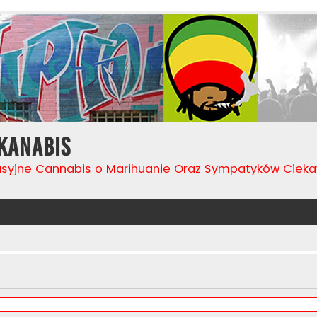
Kanabis
usyjne Cannabis o Marihuanie Oraz Sympatyków Cie