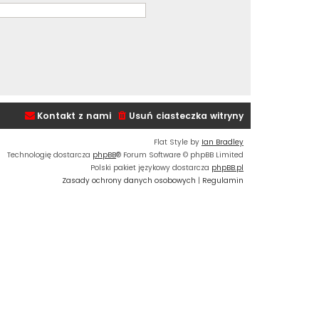
Kontakt z nami
Usuń ciasteczka witryny
Flat Style by
Ian Bradley
Technologię dostarcza
phpBB
® Forum Software © phpBB Limited
Polski pakiet językowy dostarcza
phpBB.pl
Zasady ochrony danych osobowych
|
Regulamin