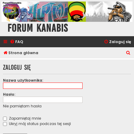
Forum Kanabis
FAQ
Zaloguj się
S
Strona główna
z
Zaloguj się
u
k
Nazwa użytkownika:
a
j
Hasło:
Nie pamiętam hasła
Zapamiętaj mnie
Ukryj mój status podczas tej sesji