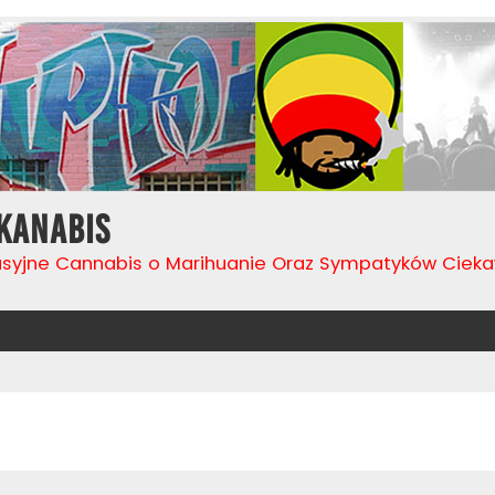
Kanabis
usyjne Cannabis o Marihuanie Oraz Sympatyków Cie