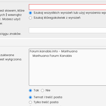
ed słowem, które
Szukaj wszystkich wyrażeń lub użyj wyrażenia 
nych
|
wewnątrz
Szukaj któregokolwiek z wyrażeń
ć. Możesz użyć
w.
 ciągu znaków.
eszukiwane
jest wyłączona.
Tak
Nie
Temat i treść posta
Tylko treść posta