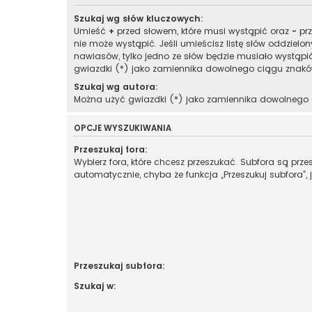
Szukaj wg słów kluczowych:
Umieść
+
przed słowem, które musi wystąpić oraz
-
prz
nie może wystąpić. Jeśli umieścisz listę słów oddzielo
nawiasów, tylko jedno ze słów będzie musiało wystąpi
gwiazdki (*) jako zamiennika dowolnego ciągu znakó
Szukaj wg autora:
Można użyć gwiazdki (*) jako zamiennika dowolnego
OPCJE WYSZUKIWANIA
Przeszukaj fora:
Wybierz fora, które chcesz przeszukać. Subfora są prz
automatycznie, chyba że funkcja „Przeszukuj subfora”, 
Przeszukaj subfora:
Szukaj w: