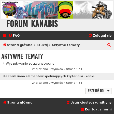
Forum Kanabis
FAQ
Zaloguj się
S
Strona główna
Szukaj
Aktywne tematy
z
Aktywne tematy
u
Wyszukiwanie zaawansowane
k
Znaleziono 0 wyników • Strona
1
z
1
a
Nie znaleziono elementów spełniających kryteria szukania.
j
Znaleziono 0 wyników • Strona
1
z
1
Przejdź do
Strona główna
Usuń ciasteczka witryny
Kontakt z nami