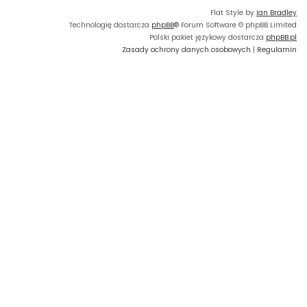
Flat Style by
Ian Bradley
Technologię dostarcza
phpBB
® Forum Software © phpBB Limited
Polski pakiet językowy dostarcza
phpBB.pl
Zasady ochrony danych osobowych
|
Regulamin