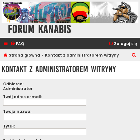
Forum Kanabis
FAQ
Zaloguj się
S
Strona główna
Kontakt z administratorem witryny
z
Kontakt z administratorem witryny
u
k
Odbiorca:
a
Administrator
j
Twój adres e-mail:
Twoja nazwa:
Tytuł: