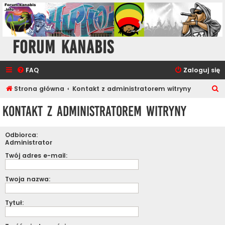
Forum Kanabis
FAQ
Zaloguj się
S
Strona główna
Kontakt z administratorem witryny
z
Kontakt z administratorem witryny
u
k
Odbiorca:
a
Administrator
j
Twój adres e-mail:
Twoja nazwa:
Tytuł: