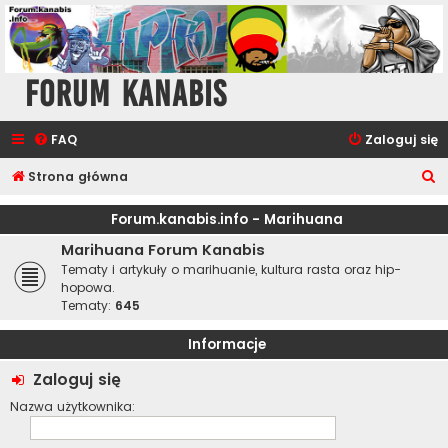
Forum Kanabis
FAQ
Zaloguj się
S
Strona główna
z
Forum.kanabis.info - Marihuana
u
Marihuana Forum Kanabis
k
Tematy i artykuły o marihuanie, kultura rasta oraz hip-
a
hopowa.
Tematy:
645
j
Informacje
Zaloguj się
Nazwa użytkownika: