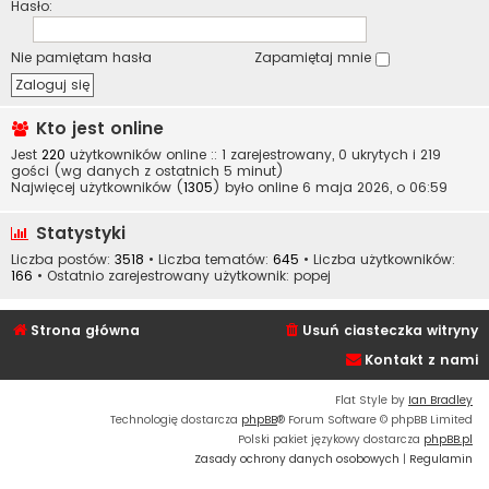
Hasło:
Nie pamiętam hasła
Zapamiętaj mnie
Kto jest online
Jest
220
użytkowników online :: 1 zarejestrowany, 0 ukrytych i 219
gości (wg danych z ostatnich 5 minut)
Najwięcej użytkowników (
1305
) było online 6 maja 2026, o 06:59
Statystyki
Liczba postów:
3518
• Liczba tematów:
645
• Liczba użytkowników:
166
• Ostatnio zarejestrowany użytkownik:
popej
Strona główna
Usuń ciasteczka witryny
Kontakt z nami
Flat Style by
Ian Bradley
Technologię dostarcza
phpBB
® Forum Software © phpBB Limited
Polski pakiet językowy dostarcza
phpBB.pl
Zasady ochrony danych osobowych
|
Regulamin