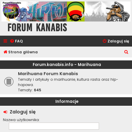
Forum Kanabis
FAQ
Zaloguj się
S
Strona główna
z
Forum.kanabis.info - Marihuana
u
Marihuana Forum Kanabis
k
Tematy i artykuły o marihuanie, kultura rasta oraz hip-
a
hopowa.
Tematy:
645
j
Informacje
Zaloguj się
Nazwa użytkownika: