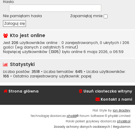
Hasło:
Nie pamiętam hasła
Zapamiętaj mnie
Kto jest online
Jest
206
użytkowników online :: 0 zarejestrowanych, 0 ukrytych i 206
gości (wg danych z ostatnich 5 minut)
Najwięcej użytkowników (
1305
) było online 6 maja 2026, o 06:59
Statystyki
Liczba postów:
3518
• Liczba tematów:
645
• Liczba użytkowników:
166
• Ostatnio zarejestrowany użytkownik:
popej
Strona główna
Usuń ciasteczka witryny
Kontakt z nami
Flat Style by
Ian Bradley
Technologię dostarcza
phpBB
® Forum Software © phpBB Limited
Polski pakiet językowy dostarcza
phpBB.pl
Zasady ochrony danych osobowych
|
Regulamin