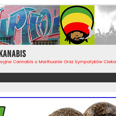
Kanabis
usyjne Cannabis o Marihuanie Oraz Sympatyków Cie