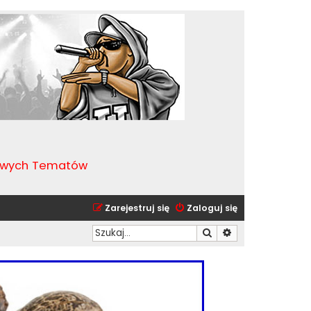
kawych Tematów
Zarejestruj się
Zaloguj się
Szukaj
Wyszukiwanie zaa