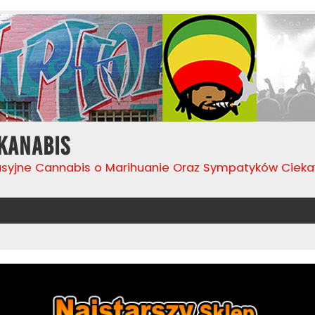
Kanabis
usyjne Cannabis o Marihuanie Oraz Sympatyków Cie