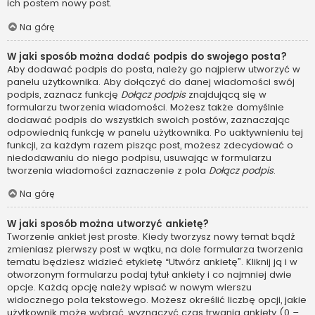
ich postem nowy post.
Na górę
W jaki sposób można dodać podpis do swojego posta?
Aby dodawać podpis do posta, należy go najpierw utworzyć w
panelu użytkownika. Aby dołączyć do danej wiadomości swój
podpis, zaznacz funkcję
Dołącz podpis
znajdującą się w
formularzu tworzenia wiadomości. Możesz także domyślnie
dodawać podpis do wszystkich swoich postów, zaznaczając
odpowiednią funkcję w panelu użytkownika. Po uaktywnieniu tej
funkcji, za każdym razem pisząc post, możesz zdecydować o
niedodawaniu do niego podpisu, usuwając w formularzu
tworzenia wiadomości zaznaczenie z pola
Dołącz podpis
.
Na górę
W jaki sposób można utworzyć ankietę?
Tworzenie ankiet jest proste. Kiedy tworzysz nowy temat bądź
zmieniasz pierwszy post w wątku, na dole formularza tworzenia
tematu będziesz widzieć etykietę “Utwórz ankietę”. Kliknij ją i w
otworzonym formularzu podaj tytuł ankiety i co najmniej dwie
opcje. Każdą opcję należy wpisać w nowym wierszu
widocznego pola tekstowego. Możesz określić liczbę opcji, jakie
użytkownik może wybrać, wyznaczyć czas trwania ankiety (0 –