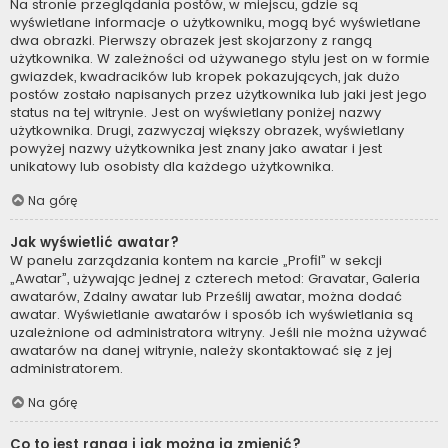
Na stronie przeglądania postów, w miejscu, gdzie są
wyświetlane informacje o użytkowniku, mogą być wyświetlane
dwa obrazki. Pierwszy obrazek jest skojarzony z rangą
użytkownika. W zależności od używanego stylu jest on w formie
gwiazdek, kwadracików lub kropek pokazujących, jak dużo
postów zostało napisanych przez użytkownika lub jaki jest jego
status na tej witrynie. Jest on wyświetlany poniżej nazwy
użytkownika. Drugi, zazwyczaj większy obrazek, wyświetlany
powyżej nazwy użytkownika jest znany jako awatar i jest
unikatowy lub osobisty dla każdego użytkownika.
Na górę
Jak wyświetlić awatar?
W panelu zarządzania kontem na karcie „Profil” w sekcji
„Awatar”, używając jednej z czterech metod: Gravatar, Galeria
awatarów, Zdalny awatar lub Prześlij awatar, można dodać
awatar. Wyświetlanie awatarów i sposób ich wyświetlania są
uzależnione od administratora witryny. Jeśli nie można używać
awatarów na danej witrynie, należy skontaktować się z jej
administratorem.
Na górę
Co to jest ranga i jak można ją zmienić?