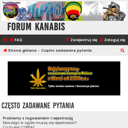
Forum Kanabis
FAQ
Zarejestruj się
Zaloguj się
S
Strona główna
Często zadawane pytania
z
u
k
a
j
Często zadawane pytania
Problemy z logowaniem i rejestracją
Dlaczego w ogóle muszę się rejestrować?
Co to jest COPPA?