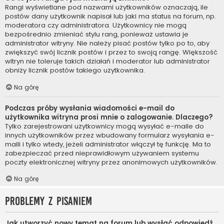
Rangi wyświetlane pod nazwami użytkowników oznaczają, ile
postów dany użytkownik napisał lub jaki ma status na forum, np.
moderatora czy administratora. Użytkownicy nie mogą
bezpośrednio zmieniać stylu rang, ponieważ ustawia je
administrator witryny. Nie należy pisać postów tylko po to, aby
zwiększyć swój licznik postów i przez to swoją rangę. Większość
witryn nie toleruje takich działań i moderator lub administrator
obniży licznik postów takiego użytkownika.
Na górę
Podczas próby wysłania wiadomości e-mail do
użytkownika witryna prosi mnie o zalogowanie. Dlaczego?
Tylko zarejestrowani użytkownicy mogą wysyłać e-maile do
innych użytkowników przez wbudowany formularz wysyłania e-
maili i tylko wtedy, jeżeli administrator włączył tę funkcję. Ma to
zabezpieczać przed nieprawidłowym używaniem systemu
poczty elektronicznej witryny przez anonimowych użytkowników.
Na górę
Problemy z pisaniem
Jak utworzyć nowy temat na forum lub wysłać odpowiedź