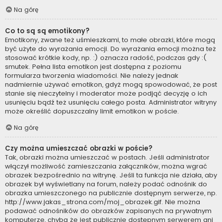
Na górę
Co to są są emotikony?
Emotikony, zwane też uśmieszkami, to małe obrazki, które mogą
być użyte do wyrażania emocji. Do wyrażania emocji można też
stosować krótkie kody, np. :) oznacza radość, podczas gdy :(
smutek. Pełna lista emotikon jest dostępna z poziomu
formularza tworzenia wiadomości. Nie należy jednak
nadmiernie używać emotikon, gdyż mogą spowodować, że post
stanie się nieczytelny i moderator może podjąć decyzję o ich
usunięciu bądź też usunięciu całego posta. Administrator witryny
może określić dopuszczalny limit emotikon w poście.
Na górę
Czy można umieszczać obrazki w poście?
Tak, obrazki można umieszczać w postach. Jeśli administrator
włączył możliwość zamieszczania załączników, można wgrać
obrazek bezpośrednio na witrynę. Jeśli ta funkcja nie działa, aby
obrazek był wyświetlany na forum, należy podać odnośnik do
obrazka umieszczonego na publicznie dostępnym serwerze, np.
http://www.jakas_strona.com/moj_obrazek.gif. Nie można
podawać odnośników do obrazków zapisanych na prywatnym
komputerze, chyba że jest publicznie dostępnym serwerem ani