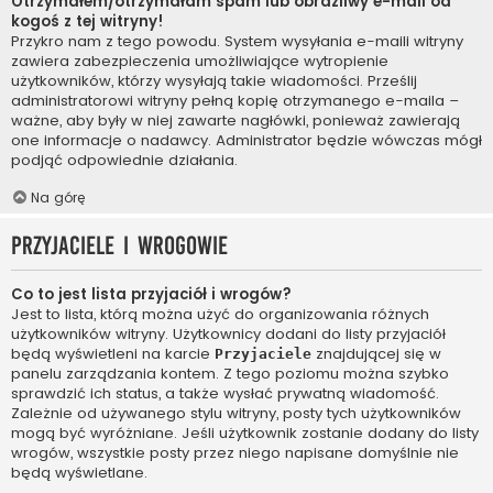
Otrzymałem/otrzymałam spam lub obraźliwy e-mail od
kogoś z tej witryny!
Przykro nam z tego powodu. System wysyłania e-maili witryny
zawiera zabezpieczenia umożliwiające wytropienie
użytkowników, którzy wysyłają takie wiadomości. Prześlij
administratorowi witryny pełną kopię otrzymanego e-maila –
ważne, aby były w niej zawarte nagłówki, ponieważ zawierają
one informacje o nadawcy. Administrator będzie wówczas mógł
podjąć odpowiednie działania.
Na górę
Przyjaciele i wrogowie
Co to jest lista przyjaciół i wrogów?
Jest to lista, którą można użyć do organizowania różnych
użytkowników witryny. Użytkownicy dodani do listy przyjaciół
będą wyświetleni na karcie
znajdującej się w
Przyjaciele
panelu zarządzania kontem. Z tego poziomu można szybko
sprawdzić ich status, a także wysłać prywatną wiadomość.
Zależnie od używanego stylu witryny, posty tych użytkowników
mogą być wyróżniane. Jeśli użytkownik zostanie dodany do listy
wrogów, wszystkie posty przez niego napisane domyślnie nie
będą wyświetlane.