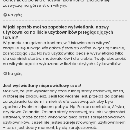
Odnośnik do panelu o nazwie “Moje konto” znajduje się
zazwyczaj na górze stron witryny.
Na górę
W jaki sposób można zapobiec wyświetlaniu nazwy
użytkownika na liście użytkowników przeglądających
forum?
W panelu zarządzania kontem, w “Ustawieniach witryny”
znajduje się funkcja
Nie pokazuj statusu online
. Włącz tę funkcję,
zaznaczając
Tak
. Nazwa użytkownika będzie wyświetlana tylko
dla administratorów, moderatorów i dla ciebie. Twoja obecność
na witrynie będzie wykazana w liczbie ukrytych użytkowników.
Na górę
Jest wyświetlany nieprawidłowy czas!
Możliwe, że jest wyświetlany czas z innej strefy czasowej, niż ta,
w której się znajdujesz. Jeśli tak właśnie jest, przejdź do panelu
zarządzania kontem i zmień strefę czasową, tak aby była
zgodna z twoim miejscem pobytu. Np. Europa centralna, Afryka,
czy Nowa Zelandia. Zmiana strefy czasowej, tak jak i większości
ustawień, może zostać wykonana tylko przez zarejestrowanych
użytkowników. Jeżeli nie jesteś zarejestrowanym użytkownikiem
– teraz jest dobry moment, by się zarejestrować.