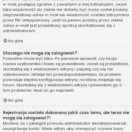
e-mail, postępuj zgodnie z zawartymi w niej instrukcjami. Jeżeli
taka wiadomość do ciebie nie dotarła, być może został podany
nieprawidłowy adres e-mail lub wiadomość została zatrzymana
przez filtr antyspamowy. Jeśli na pewno podany przez ciebie
adres e-mail jest prawidłowy, spróbuj skontaktować się z
administratorem.
Na górę
Dlaczego nie mogę się zalogować?
Powodów może być kilka. Po pierwsze sprawdź, czy twoja
nazwa użytkownika i hasło są prawidłowe. Jeżeli są prawidłowe,
skontaktuj się z właścicielem witryny i zapytaj, czy cię nie
zablokowano. Istnieje też prawdopodobieństwo, że problem
powoduje błędna konfiguracja witryny, na której znajduje się
forum. Skontaktuj się z właścicielem witryny i powiadom go o
tym problemie. Musi on go naprawić.
Na górę
Rejestracja została dokonana jakiś czas temu, ale teraz nie
mogę się zalogować?!
Możliwe, że z jakiegoś powodu administrator dezaktywował lub
usunął twoje konto. Wiele witryn, aby zmniejszyć rozmiar bazy