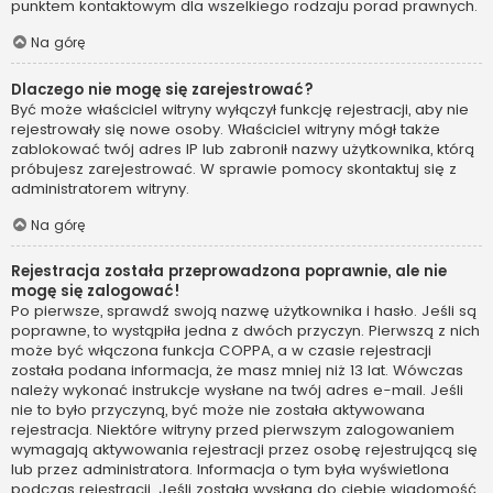
punktem kontaktowym dla wszelkiego rodzaju porad prawnych.
Na górę
Dlaczego nie mogę się zarejestrować?
Być może właściciel witryny wyłączył funkcję rejestracji, aby nie
rejestrowały się nowe osoby. Właściciel witryny mógł także
zablokować twój adres IP lub zabronił nazwy użytkownika, którą
próbujesz zarejestrować. W sprawie pomocy skontaktuj się z
administratorem witryny.
Na górę
Rejestracja została przeprowadzona poprawnie, ale nie
mogę się zalogować!
Po pierwsze, sprawdź swoją nazwę użytkownika i hasło. Jeśli są
poprawne, to wystąpiła jedna z dwóch przyczyn. Pierwszą z nich
może być włączona funkcja COPPA, a w czasie rejestracji
została podana informacja, że masz mniej niż 13 lat. Wówczas
należy wykonać instrukcje wysłane na twój adres e-mail. Jeśli
nie to było przyczyną, być może nie została aktywowana
rejestracja. Niektóre witryny przed pierwszym zalogowaniem
wymagają aktywowania rejestracji przez osobę rejestrującą się
lub przez administratora. Informacja o tym była wyświetlona
podczas rejestracji. Jeśli została wysłana do ciebie wiadomość