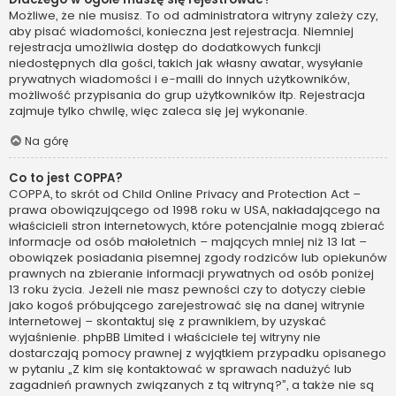
Możliwe, że nie musisz. To od administratora witryny zależy czy,
aby pisać wiadomości, konieczna jest rejestracja. Niemniej
rejestracja umożliwia dostęp do dodatkowych funkcji
niedostępnych dla gości, takich jak własny awatar, wysyłanie
prywatnych wiadomości i e-maili do innych użytkowników,
możliwość przypisania do grup użytkowników itp. Rejestracja
zajmuje tylko chwilę, więc zaleca się jej wykonanie.
Na górę
Co to jest COPPA?
COPPA, to skrót od Child Online Privacy and Protection Act –
prawa obowiązującego od 1998 roku w USA, nakładającego na
właścicieli stron internetowych, które potencjalnie mogą zbierać
informacje od osób małoletnich – mających mniej niż 13 lat –
obowiązek posiadania pisemnej zgody rodziców lub opiekunów
prawnych na zbieranie informacji prywatnych od osób poniżej
13 roku życia. Jeżeli nie masz pewności czy to dotyczy ciebie
jako kogoś próbującego zarejestrować się na danej witrynie
internetowej – skontaktuj się z prawnikiem, by uzyskać
wyjaśnienie. phpBB Limited i właściciele tej witryny nie
dostarczają pomocy prawnej z wyjątkiem przypadku opisanego
w pytaniu „Z kim się kontaktować w sprawach nadużyć lub
zagadnień prawnych związanych z tą witryną?”, a także nie są