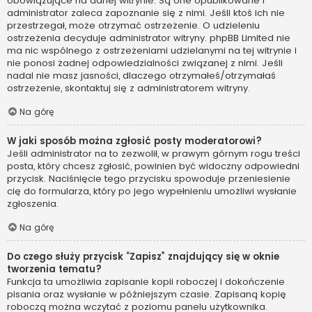
obowiązujące na danej witrynie. Są one opublikowane i
administrator zaleca zapoznanie się z nimi. Jeśli ktoś ich nie
przestrzegał, może otrzymać ostrzeżenie. O udzieleniu
ostrzeżenia decyduje administrator witryny. phpBB Limited nie
ma nic wspólnego z ostrzeżeniami udzielanymi na tej witrynie i
nie ponosi żadnej odpowiedzialności związanej z nimi. Jeśli
nadal nie masz jasności, dlaczego otrzymałeś/otrzymałaś
ostrzeżenie, skontaktuj się z administratorem witryny.
Na górę
W jaki sposób można zgłosić posty moderatorowi?
Jeśli administrator na to zezwolił, w prawym górnym rogu treści
posta, który chcesz zgłosić, powinien być widoczny odpowiedni
przycisk. Naciśnięcie tego przycisku spowoduje przeniesienie
cię do formularza, który po jego wypełnieniu umożliwi wysłanie
zgłoszenia.
Na górę
Do czego służy przycisk “Zapisz” znajdujący się w oknie
tworzenia tematu?
Funkcja ta umożliwia zapisanie kopii roboczej i dokończenie
pisania oraz wysłanie w późniejszym czasie. Zapisaną kopię
roboczą można wczytać z poziomu panelu użytkownika.