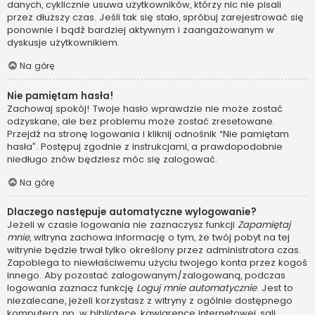
danych, cyklicznie usuwa użytkowników, którzy nic nie pisali
przez dłuższy czas. Jeśli tak się stało, spróbuj zarejestrować się
ponownie i bądź bardziej aktywnym i zaangażowanym w
dyskusje użytkownikiem.
Na górę
Nie pamiętam hasła!
Zachowaj spokój! Twoje hasło wprawdzie nie może zostać
odzyskane, ale bez problemu może zostać zresetowane.
Przejdź na stronę logowania i kliknij odnośnik “Nie pamiętam
hasła”. Postępuj zgodnie z instrukcjami, a prawdopodobnie
niedługo znów będziesz móc się zalogować.
Na górę
Dlaczego następuje automatyczne wylogowanie?
Jeżeli w czasie logowania nie zaznaczysz funkcji
Zapamiętaj
mnie
, witryna zachowa informację o tym, że twój pobyt na tej
witrynie będzie trwał tylko określony przez administratora czas.
Zapobiega to niewłaściwemu użyciu twojego konta przez kogoś
innego. Aby pozostać zalogowanym/zalogowaną, podczas
logowania zaznacz funkcję
Loguj mnie automatycznie
. Jest to
niezalecane, jeżeli korzystasz z witryny z ogólnie dostępnego
komputera, np. w bibliotece, kawiarence internetowej, sali