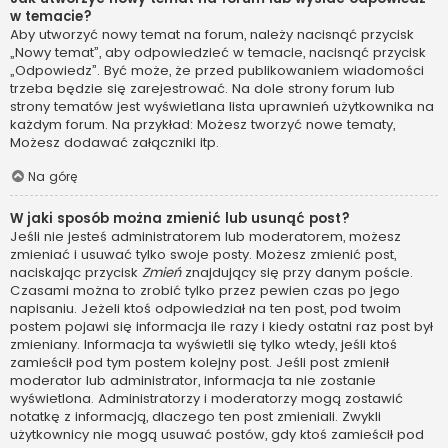
w temacie?
Aby utworzyć nowy temat na forum, należy nacisnąć przycisk
„Nowy temat”, aby odpowiedzieć w temacie, nacisnąć przycisk
„Odpowiedz”. Być może, że przed publikowaniem wiadomości
trzeba będzie się zarejestrować. Na dole strony forum lub
strony tematów jest wyświetlana lista uprawnień użytkownika na
każdym forum. Na przykład: Możesz tworzyć nowe tematy,
Możesz dodawać załączniki itp.
Na górę
W jaki sposób można zmienić lub usunąć post?
Jeśli nie jesteś administratorem lub moderatorem, możesz
zmieniać i usuwać tylko swoje posty. Możesz zmienić post,
naciskając przycisk
Zmień
znajdujący się przy danym poście.
Czasami można to zrobić tylko przez pewien czas po jego
napisaniu. Jeżeli ktoś odpowiedział na ten post, pod twoim
postem pojawi się informacja ile razy i kiedy ostatni raz post był
zmieniany. Informacja ta wyświetli się tylko wtedy, jeśli ktoś
zamieścił pod tym postem kolejny post. Jeśli post zmienił
moderator lub administrator, informacja ta nie zostanie
wyświetlona. Administratorzy i moderatorzy mogą zostawić
notatkę z informacją, dlaczego ten post zmieniali. Zwykli
użytkownicy nie mogą usuwać postów, gdy ktoś zamieścił pod