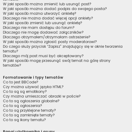
W jaki sposób można zmienić lub usunąć post?
W jaki sposób można dodać podpis do swojego posta?
W jaki sposób można utworzyć ankietę?
Dlaczego nie można dodać więcej opcji ankiety?
W jaki sposób zmienić lub usunąć ankietę?
Dlaczego nie mam dostępu do forum?
Dlaczego nie mogę dodawać załączników?
Dlaczego otrzymałem/otrzymałam ostrzeżenie?
W jaki sposób można zgłosić posty moderatorowi?
Do czego służy przycisk “Zapisz” znajdujący się w oknie tworzenia
tematu?
Dlaczego mój post musi być akceptowany?
W jaki sposób mogę przesunąć swój temat na górę strony
tematów?
Formatowanie i typy tematów
Co to jest BBCode?
Czy można używać języka HTML?
Co to są są emotikony?
Czy można umieszczać obrazki w poście?
Co to są ogłoszenia globalne?
Co to są ogłoszenia?
Co to są przyklejone tematy?
Co to są zamknięte tematy?
Co to są ikony tematu?
Rangi użytkownika i grupy