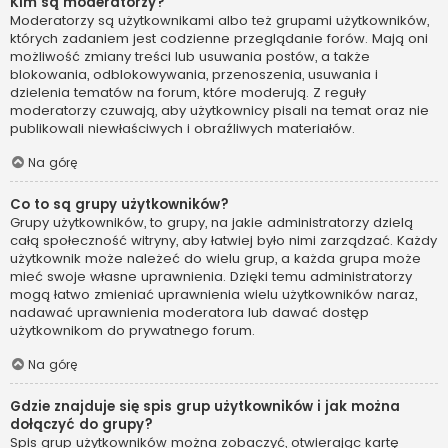
Kim są moderatorzy?
Moderatorzy są użytkownikami albo też grupami użytkowników,
których zadaniem jest codzienne przeglądanie forów. Mają oni
możliwość zmiany treści lub usuwania postów, a także
blokowania, odblokowywania, przenoszenia, usuwania i
dzielenia tematów na forum, które moderują. Z reguły
moderatorzy czuwają, aby użytkownicy pisali na temat oraz nie
publikowali niewłaściwych i obraźliwych materiałów.
Na górę
Co to są grupy użytkowników?
Grupy użytkowników, to grupy, na jakie administratorzy dzielą
całą społeczność witryny, aby łatwiej było nimi zarządzać. Każdy
użytkownik może należeć do wielu grup, a każda grupa może
mieć swoje własne uprawnienia. Dzięki temu administratorzy
mogą łatwo zmieniać uprawnienia wielu użytkowników naraz,
nadawać uprawnienia moderatora lub dawać dostęp
użytkownikom do prywatnego forum.
Na górę
Gdzie znajduje się spis grup użytkowników i jak można
dołączyć do grupy?
Spis grup użytkowników można zobaczyć, otwierając kartę