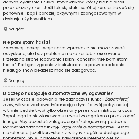
danych, cyklicznie usuwa użytkowników, którzy nic nie pisali
przez dłuższy czas. Jeśli tak się stało, spróbuj zarejestrować się
ponownie i bądź bardziej aktywnym i zaangażowanym w
dyskusje użytkownikiem.
Na górę
Nie pamiętam hasła!
Zachowaj spokój! Twoje hasło wprawdzie nie może zostać
odzyskane, ale bez problemu może zostać zresetowane.
Przejdź na stronę logowania i kliknij odnośnik “Nie pamiętam
hasła”. Postępuj zgodnie z instrukcjami, a prawdopodobnie
niedługo znów będziesz móc się zalogować.
Na górę
Dlaczego następuje automatyczne wylogowanie?
Jeżeli w czasie logowania nie zaznaczysz funkcji
Zapamiętaj
mnie
, witryna zachowa informację o tym, że twój pobyt na tej
witrynie będzie trwał tylko określony przez administratora czas.
Zapobiega to niewłaściwemu użyciu twojego konta przez kogoś
innego. Aby pozostać zalogowanym/zalogowaną, podczas
logowania zaznacz funkcję
Loguj mnie automatycznie
. Jest to
niezalecane, jeżeli korzystasz z witryny z ogólnie dostępnego
komputera, np. w bibliotece, kawiarence internetowej, sali