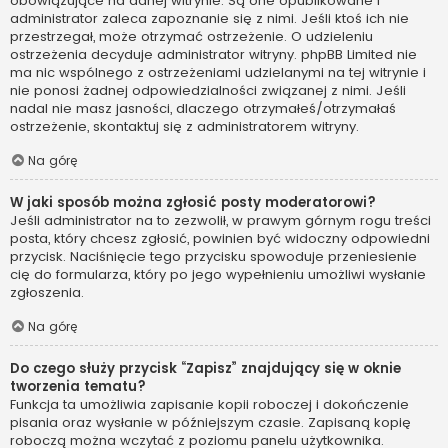
obowiązujące na danej witrynie. Są one opublikowane i
administrator zaleca zapoznanie się z nimi. Jeśli ktoś ich nie
przestrzegał, może otrzymać ostrzeżenie. O udzieleniu
ostrzeżenia decyduje administrator witryny. phpBB Limited nie
ma nic wspólnego z ostrzeżeniami udzielanymi na tej witrynie i
nie ponosi żadnej odpowiedzialności związanej z nimi. Jeśli
nadal nie masz jasności, dlaczego otrzymałeś/otrzymałaś
ostrzeżenie, skontaktuj się z administratorem witryny.
Na górę
W jaki sposób można zgłosić posty moderatorowi?
Jeśli administrator na to zezwolił, w prawym górnym rogu treści
posta, który chcesz zgłosić, powinien być widoczny odpowiedni
przycisk. Naciśnięcie tego przycisku spowoduje przeniesienie
cię do formularza, który po jego wypełnieniu umożliwi wysłanie
zgłoszenia.
Na górę
Do czego służy przycisk “Zapisz” znajdujący się w oknie
tworzenia tematu?
Funkcja ta umożliwia zapisanie kopii roboczej i dokończenie
pisania oraz wysłanie w późniejszym czasie. Zapisaną kopię
roboczą można wczytać z poziomu panelu użytkownika.