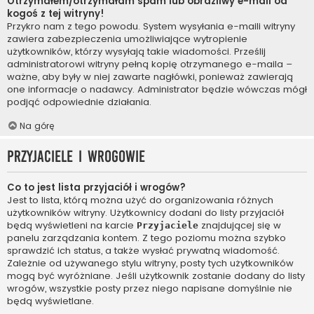
Otrzymałem/otrzymałam spam lub obraźliwy e-mail od
kogoś z tej witryny!
Przykro nam z tego powodu. System wysyłania e-maili witryny
zawiera zabezpieczenia umożliwiające wytropienie
użytkowników, którzy wysyłają takie wiadomości. Prześlij
administratorowi witryny pełną kopię otrzymanego e-maila –
ważne, aby były w niej zawarte nagłówki, ponieważ zawierają
one informacje o nadawcy. Administrator będzie wówczas mógł
podjąć odpowiednie działania.
Na górę
Przyjaciele i wrogowie
Co to jest lista przyjaciół i wrogów?
Jest to lista, którą można użyć do organizowania różnych
użytkowników witryny. Użytkownicy dodani do listy przyjaciół
będą wyświetleni na karcie
znajdującej się w
Przyjaciele
panelu zarządzania kontem. Z tego poziomu można szybko
sprawdzić ich status, a także wysłać prywatną wiadomość.
Zależnie od używanego stylu witryny, posty tych użytkowników
mogą być wyróżniane. Jeśli użytkownik zostanie dodany do listy
wrogów, wszystkie posty przez niego napisane domyślnie nie
będą wyświetlane.