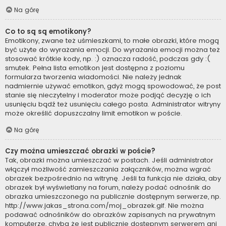
Na górę
Co to są są emotikony?
Emotikony, zwane też uśmieszkami, to małe obrazki, które mogą
być użyte do wyrażania emocji. Do wyrażania emocji można też
stosować krótkie kody, np. :) oznacza radość, podczas gdy :(
smutek. Pełna lista emotikon jest dostępna z poziomu
formularza tworzenia wiadomości. Nie należy jednak
nadmiernie używać emotikon, gdyż mogą spowodować, że post
stanie się nieczytelny i moderator może podjąć decyzję o ich
usunięciu bądź też usunięciu całego posta. Administrator witryny
może określić dopuszczalny limit emotikon w poście.
Na górę
Czy można umieszczać obrazki w poście?
Tak, obrazki można umieszczać w postach. Jeśli administrator
włączył możliwość zamieszczania załączników, można wgrać
obrazek bezpośrednio na witrynę. Jeśli ta funkcja nie działa, aby
obrazek był wyświetlany na forum, należy podać odnośnik do
obrazka umieszczonego na publicznie dostępnym serwerze, np.
http://www.jakas_strona.com/moj_obrazek.gif. Nie można
podawać odnośników do obrazków zapisanych na prywatnym
komputerze, chyba że jest publicznie dostępnym serwerem ani