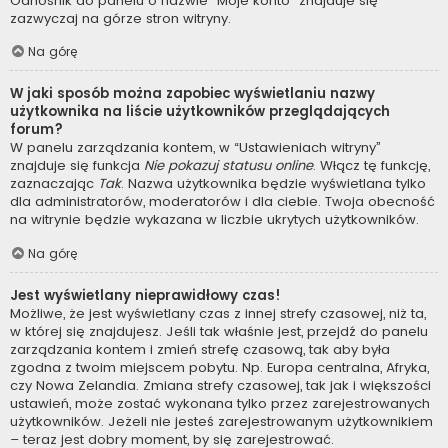
Odnośnik do panelu o nazwie “Moje konto” znajduje się
zazwyczaj na górze stron witryny.
Na górę
W jaki sposób można zapobiec wyświetlaniu nazwy
użytkownika na liście użytkowników przeglądających
forum?
W panelu zarządzania kontem, w “Ustawieniach witryny”
znajduje się funkcja
Nie pokazuj statusu online
. Włącz tę funkcję,
zaznaczając
Tak
. Nazwa użytkownika będzie wyświetlana tylko
dla administratorów, moderatorów i dla ciebie. Twoja obecność
na witrynie będzie wykazana w liczbie ukrytych użytkowników.
Na górę
Jest wyświetlany nieprawidłowy czas!
Możliwe, że jest wyświetlany czas z innej strefy czasowej, niż ta,
w której się znajdujesz. Jeśli tak właśnie jest, przejdź do panelu
zarządzania kontem i zmień strefę czasową, tak aby była
zgodna z twoim miejscem pobytu. Np. Europa centralna, Afryka,
czy Nowa Zelandia. Zmiana strefy czasowej, tak jak i większości
ustawień, może zostać wykonana tylko przez zarejestrowanych
użytkowników. Jeżeli nie jesteś zarejestrowanym użytkownikiem
– teraz jest dobry moment, by się zarejestrować.