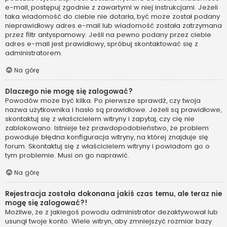
e-mail, postępuj zgodnie z zawartymi w niej instrukcjami. Jeżeli
taka wiadomość do ciebie nie dotarła, być może został podany
nieprawidłowy adres e-mail lub wiadomość została zatrzymana
przez filtr antyspamowy. Jeśli na pewno podany przez ciebie
adres e-mail jest prawidłowy, spróbuj skontaktować się z
administratorem.
Na górę
Dlaczego nie mogę się zalogować?
Powodów może być kilka. Po pierwsze sprawdź, czy twoja
nazwa użytkownika i hasło są prawidłowe. Jeżeli są prawidłowe,
skontaktuj się z właścicielem witryny i zapytaj, czy cię nie
zablokowano. Istnieje też prawdopodobieństwo, że problem
powoduje błędna konfiguracja witryny, na której znajduje się
forum. Skontaktuj się z właścicielem witryny i powiadom go o
tym problemie. Musi on go naprawić.
Na górę
Rejestracja została dokonana jakiś czas temu, ale teraz nie
mogę się zalogować?!
Możliwe, że z jakiegoś powodu administrator dezaktywował lub
usunął twoje konto. Wiele witryn, aby zmniejszyć rozmiar bazy