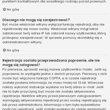
punktem kontaktowym dla wszelkiego rodzaju porad prawnych.
Na górę
Dlaczego nie mogę się zarejestrować?
Być może właściciel witryny wyłączył funkcję rejestracji, aby nie
rejestrowały się nowe osoby. Właściciel witryny mógł także
zablokować twój adres IP lub zabronił nazwy użytkownika, którą
próbujesz zarejestrować. W sprawie pomocy skontaktuj się z
administratorem witryny.
Na górę
Rejestracja została przeprowadzona poprawnie, ale nie
mogę się zalogować!
Po pierwsze, sprawdź swoją nazwę użytkownika i hasło. Jeśli są
poprawne, to wystąpiła jedna z dwóch przyczyn. Pierwszą z nich
może być włączona funkcja COPPA, a w czasie rejestracji
została podana informacja, że masz mniej niż 13 lat. Wówczas
należy wykonać instrukcje wysłane na twój adres e-mail. Jeśli
nie to było przyczyną, być może nie została aktywowana
rejestracja. Niektóre witryny przed pierwszym zalogowaniem
wymagają aktywowania rejestracji przez osobę rejestrującą się
lub przez administratora. Informacja o tym była wyświetlona
podczas rejestracji. Jeśli została wysłana do ciebie wiadomość