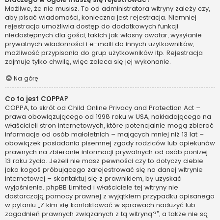
Możliwe, że nie musisz. To od administratora witryny zależy czy,
aby pisać wiadomości, konieczna jest rejestracja. Niemniej
rejestracja umożliwia dostęp do dodatkowych funkcji
niedostępnych dla gości, takich jak własny awatar, wysyłanie
prywatnych wiadomości i e-maili do innych użytkowników,
możliwość przypisania do grup użytkowników itp. Rejestracja
zajmuje tylko chwilę, więc zaleca się jej wykonanie.
Na górę
Co to jest COPPA?
COPPA, to skrót od Child Online Privacy and Protection Act –
prawa obowiązującego od 1998 roku w USA, nakładającego na
właścicieli stron internetowych, które potencjalnie mogą zbierać
informacje od osób małoletnich – mających mniej niż 13 lat –
obowiązek posiadania pisemnej zgody rodziców lub opiekunów
prawnych na zbieranie informacji prywatnych od osób poniżej
13 roku życia. Jeżeli nie masz pewności czy to dotyczy ciebie
jako kogoś próbującego zarejestrować się na danej witrynie
internetowej – skontaktuj się z prawnikiem, by uzyskać
wyjaśnienie. phpBB Limited i właściciele tej witryny nie
dostarczają pomocy prawnej z wyjątkiem przypadku opisanego
w pytaniu „Z kim się kontaktować w sprawach nadużyć lub
zagadnień prawnych związanych z tą witryną?”, a także nie są