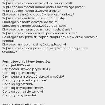
W jaki sposób można zmienić lub usunąć post?
W jaki sposób można dodać podpis do swojego posta?
W jaki sposób można utworzyć ankietę?
Dlaczego nie można dodać więcej opcji ankiety?
W jaki sposób zmienić lub usunąć ankietę?
Dlaczego nie mam dostępu do forum?
Dlaczego nie mogę dodawać załączników?
Dlaczego otrzymałem/otrzymałam ostrzeżenie?
W jaki sposób można zgłosić posty moderatorowi?
Do czego służy przycisk “Zapisz” znajdujący się w oknie tworzenia
tematu?
Dlaczego mój post musi być akceptowany?
W jaki sposób mogę przesunąć swój temat na górę strony
tematów?
Formatowanie i typy tematów
Co to jest BBCode?
Czy można używać języka HTML?
Co to są są emotikony?
Czy można umieszczać obrazki w poście?
Co to są ogłoszenia globalne?
Co to są ogłoszenia?
Co to są przyklejone tematy?
Co to są zamknięte tematy?
Co to są ikony tematu?
Rangi użytkownika i grupy