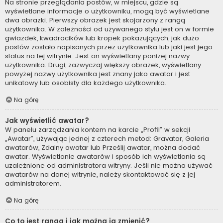
Na stronie przeglądania postów, w miejscu, gdzie są
wyświetlane informacje o użytkowniku, mogą być wyświetlane
dwa obrazki. Pierwszy obrazek jest skojarzony z rangą
użytkownika. W zależności od używanego stylu jest on w formie
gwiazdek, kwadracików lub kropek pokazujących, jak dużo
postów zostało napisanych przez użytkownika lub jaki jest jego
status na tej witrynie. Jest on wyświetlany poniżej nazwy
użytkownika. Drugi, zazwyczaj większy obrazek, wyświetlany
powyżej nazwy użytkownika jest znany jako awatar i jest
unikatowy lub osobisty dla każdego użytkownika.
Na górę
Jak wyświetlić awatar?
W panelu zarządzania kontem na karcie „Profil” w sekcji
„Awatar”, używając jednej z czterech metod: Gravatar, Galeria
awatarów, Zdalny awatar lub Prześlij awatar, można dodać
awatar. Wyświetlanie awatarów i sposób ich wyświetlania są
uzależnione od administratora witryny. Jeśli nie można używać
awatarów na danej witrynie, należy skontaktować się z jej
administratorem.
Na górę
Co to jest ranga i jak można ją zmienić?