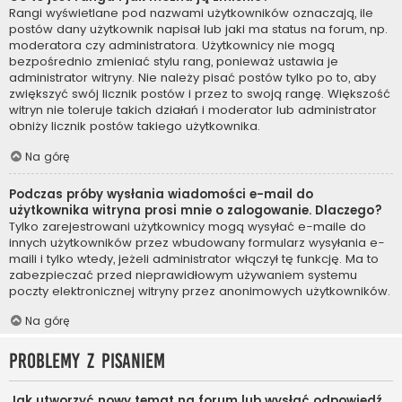
Rangi wyświetlane pod nazwami użytkowników oznaczają, ile
postów dany użytkownik napisał lub jaki ma status na forum, np.
moderatora czy administratora. Użytkownicy nie mogą
bezpośrednio zmieniać stylu rang, ponieważ ustawia je
administrator witryny. Nie należy pisać postów tylko po to, aby
zwiększyć swój licznik postów i przez to swoją rangę. Większość
witryn nie toleruje takich działań i moderator lub administrator
obniży licznik postów takiego użytkownika.
Na górę
Podczas próby wysłania wiadomości e-mail do
użytkownika witryna prosi mnie o zalogowanie. Dlaczego?
Tylko zarejestrowani użytkownicy mogą wysyłać e-maile do
innych użytkowników przez wbudowany formularz wysyłania e-
maili i tylko wtedy, jeżeli administrator włączył tę funkcję. Ma to
zabezpieczać przed nieprawidłowym używaniem systemu
poczty elektronicznej witryny przez anonimowych użytkowników.
Na górę
Problemy z pisaniem
Jak utworzyć nowy temat na forum lub wysłać odpowiedź