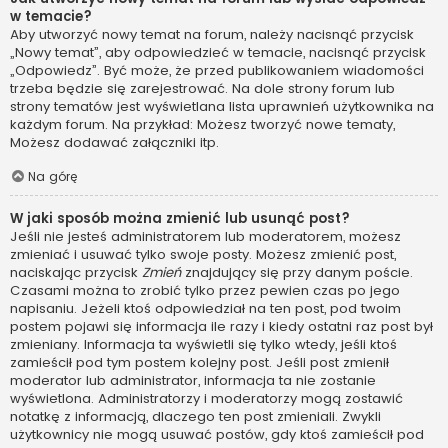
w temacie?
Aby utworzyć nowy temat na forum, należy nacisnąć przycisk
„Nowy temat”, aby odpowiedzieć w temacie, nacisnąć przycisk
„Odpowiedz”. Być może, że przed publikowaniem wiadomości
trzeba będzie się zarejestrować. Na dole strony forum lub
strony tematów jest wyświetlana lista uprawnień użytkownika na
każdym forum. Na przykład: Możesz tworzyć nowe tematy,
Możesz dodawać załączniki itp.
Na górę
W jaki sposób można zmienić lub usunąć post?
Jeśli nie jesteś administratorem lub moderatorem, możesz
zmieniać i usuwać tylko swoje posty. Możesz zmienić post,
naciskając przycisk
Zmień
znajdujący się przy danym poście.
Czasami można to zrobić tylko przez pewien czas po jego
napisaniu. Jeżeli ktoś odpowiedział na ten post, pod twoim
postem pojawi się informacja ile razy i kiedy ostatni raz post był
zmieniany. Informacja ta wyświetli się tylko wtedy, jeśli ktoś
zamieścił pod tym postem kolejny post. Jeśli post zmienił
moderator lub administrator, informacja ta nie zostanie
wyświetlona. Administratorzy i moderatorzy mogą zostawić
notatkę z informacją, dlaczego ten post zmieniali. Zwykli
użytkownicy nie mogą usuwać postów, gdy ktoś zamieścił pod