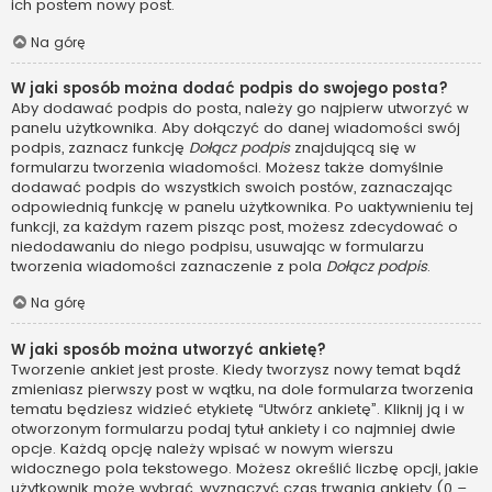
ich postem nowy post.
Na górę
W jaki sposób można dodać podpis do swojego posta?
Aby dodawać podpis do posta, należy go najpierw utworzyć w
panelu użytkownika. Aby dołączyć do danej wiadomości swój
podpis, zaznacz funkcję
Dołącz podpis
znajdującą się w
formularzu tworzenia wiadomości. Możesz także domyślnie
dodawać podpis do wszystkich swoich postów, zaznaczając
odpowiednią funkcję w panelu użytkownika. Po uaktywnieniu tej
funkcji, za każdym razem pisząc post, możesz zdecydować o
niedodawaniu do niego podpisu, usuwając w formularzu
tworzenia wiadomości zaznaczenie z pola
Dołącz podpis
.
Na górę
W jaki sposób można utworzyć ankietę?
Tworzenie ankiet jest proste. Kiedy tworzysz nowy temat bądź
zmieniasz pierwszy post w wątku, na dole formularza tworzenia
tematu będziesz widzieć etykietę “Utwórz ankietę”. Kliknij ją i w
otworzonym formularzu podaj tytuł ankiety i co najmniej dwie
opcje. Każdą opcję należy wpisać w nowym wierszu
widocznego pola tekstowego. Możesz określić liczbę opcji, jakie
użytkownik może wybrać, wyznaczyć czas trwania ankiety (0 –