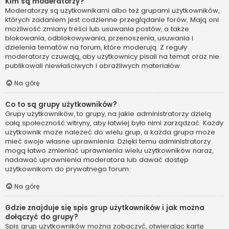
Kim są moderatorzy?
Moderatorzy są użytkownikami albo też grupami użytkowników,
których zadaniem jest codzienne przeglądanie forów. Mają oni
możliwość zmiany treści lub usuwania postów, a także
blokowania, odblokowywania, przenoszenia, usuwania i
dzielenia tematów na forum, które moderują. Z reguły
moderatorzy czuwają, aby użytkownicy pisali na temat oraz nie
publikowali niewłaściwych i obraźliwych materiałów.
Na górę
Co to są grupy użytkowników?
Grupy użytkowników, to grupy, na jakie administratorzy dzielą
całą społeczność witryny, aby łatwiej było nimi zarządzać. Każdy
użytkownik może należeć do wielu grup, a każda grupa może
mieć swoje własne uprawnienia. Dzięki temu administratorzy
mogą łatwo zmieniać uprawnienia wielu użytkowników naraz,
nadawać uprawnienia moderatora lub dawać dostęp
użytkownikom do prywatnego forum.
Na górę
Gdzie znajduje się spis grup użytkowników i jak można
dołączyć do grupy?
Spis grup użytkowników można zobaczyć, otwierając kartę