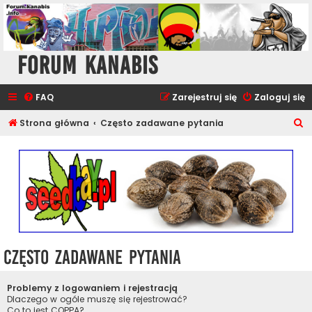
Forum Kanabis
FAQ
Zarejestruj się
Zaloguj się
S
Strona główna
Często zadawane pytania
z
u
k
a
j
Często zadawane pytania
Problemy z logowaniem i rejestracją
Dlaczego w ogóle muszę się rejestrować?
Co to jest COPPA?