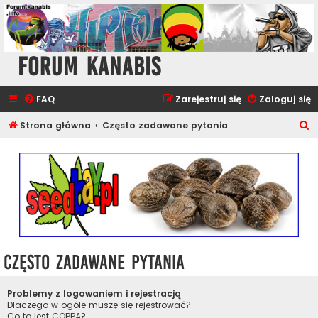
Forum Kanabis
FAQ
Zarejestruj się
Zaloguj się
S
Strona główna
Często zadawane pytania
z
u
k
a
j
Często zadawane pytania
Problemy z logowaniem i rejestracją
Dlaczego w ogóle muszę się rejestrować?
Co to jest COPPA?