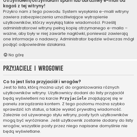
Otrzymałem/otrzymałam spam lub obraźliwy e-mail od
kogoś z tej witryny!
Przykro nam z tego powodu. System wysyłania e-maili witryny
zawiera zabezpieczenia umożliwiające wytropienie
użytkowników, którzy wysyłają takie wiadomości. Prześlij
administratorowi witryny pełną kopię otrzymanego e-maila –
ważne, aby były w niej zawarte nagłówki, ponieważ zawierają
one informacje o nadawcy. Administrator będzie wówczas mógł
podjąć odpowiednie działania.
Na górę
Przyjaciele i wrogowie
Co to jest lista przyjaciół i wrogów?
Jest to lista, którą można użyć do organizowania różnych
użytkowników witryny. Użytkownicy dodani do listy przyjaciół
będą wyświetleni na karcie
znajdującej się w
Przyjaciele
panelu zarządzania kontem. Z tego poziomu można szybko
sprawdzić ich status, a także wysłać prywatną wiadomość.
Zależnie od używanego stylu witryny, posty tych użytkowników
mogą być wyróżniane. Jeśli użytkownik zostanie dodany do listy
wrogów, wszystkie posty przez niego napisane domyślnie nie
będą wyświetlane.