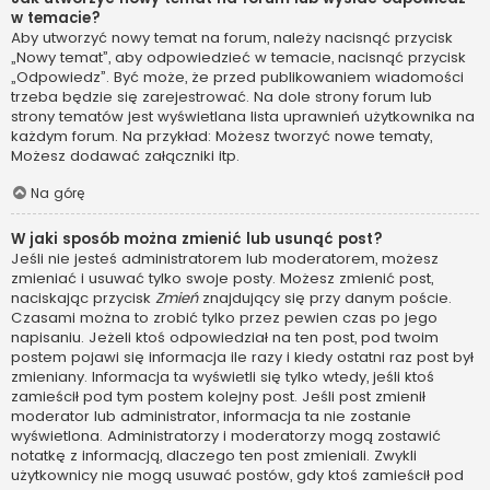
w temacie?
Aby utworzyć nowy temat na forum, należy nacisnąć przycisk
„Nowy temat”, aby odpowiedzieć w temacie, nacisnąć przycisk
„Odpowiedz”. Być może, że przed publikowaniem wiadomości
trzeba będzie się zarejestrować. Na dole strony forum lub
strony tematów jest wyświetlana lista uprawnień użytkownika na
każdym forum. Na przykład: Możesz tworzyć nowe tematy,
Możesz dodawać załączniki itp.
Na górę
W jaki sposób można zmienić lub usunąć post?
Jeśli nie jesteś administratorem lub moderatorem, możesz
zmieniać i usuwać tylko swoje posty. Możesz zmienić post,
naciskając przycisk
Zmień
znajdujący się przy danym poście.
Czasami można to zrobić tylko przez pewien czas po jego
napisaniu. Jeżeli ktoś odpowiedział na ten post, pod twoim
postem pojawi się informacja ile razy i kiedy ostatni raz post był
zmieniany. Informacja ta wyświetli się tylko wtedy, jeśli ktoś
zamieścił pod tym postem kolejny post. Jeśli post zmienił
moderator lub administrator, informacja ta nie zostanie
wyświetlona. Administratorzy i moderatorzy mogą zostawić
notatkę z informacją, dlaczego ten post zmieniali. Zwykli
użytkownicy nie mogą usuwać postów, gdy ktoś zamieścił pod