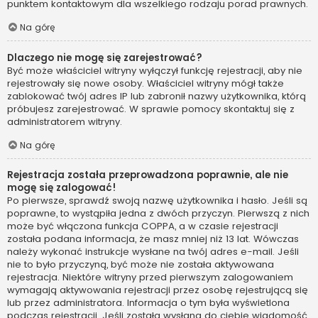
punktem kontaktowym dla wszelkiego rodzaju porad prawnych.
Na górę
Dlaczego nie mogę się zarejestrować?
Być może właściciel witryny wyłączył funkcję rejestracji, aby nie
rejestrowały się nowe osoby. Właściciel witryny mógł także
zablokować twój adres IP lub zabronił nazwy użytkownika, którą
próbujesz zarejestrować. W sprawie pomocy skontaktuj się z
administratorem witryny.
Na górę
Rejestracja została przeprowadzona poprawnie, ale nie
mogę się zalogować!
Po pierwsze, sprawdź swoją nazwę użytkownika i hasło. Jeśli są
poprawne, to wystąpiła jedna z dwóch przyczyn. Pierwszą z nich
może być włączona funkcja COPPA, a w czasie rejestracji
została podana informacja, że masz mniej niż 13 lat. Wówczas
należy wykonać instrukcje wysłane na twój adres e-mail. Jeśli
nie to było przyczyną, być może nie została aktywowana
rejestracja. Niektóre witryny przed pierwszym zalogowaniem
wymagają aktywowania rejestracji przez osobę rejestrującą się
lub przez administratora. Informacja o tym była wyświetlona
podczas rejestracji. Jeśli została wysłana do ciebie wiadomość