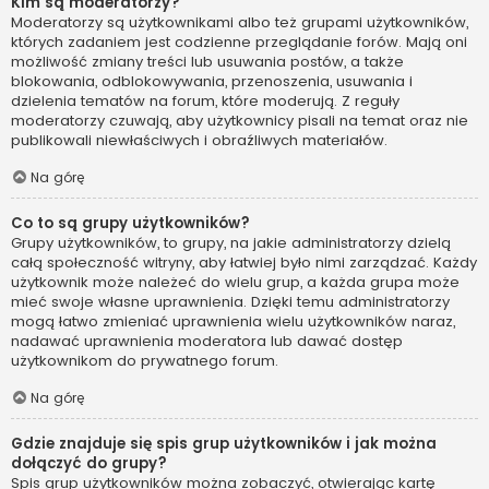
Kim są moderatorzy?
Moderatorzy są użytkownikami albo też grupami użytkowników,
których zadaniem jest codzienne przeglądanie forów. Mają oni
możliwość zmiany treści lub usuwania postów, a także
blokowania, odblokowywania, przenoszenia, usuwania i
dzielenia tematów na forum, które moderują. Z reguły
moderatorzy czuwają, aby użytkownicy pisali na temat oraz nie
publikowali niewłaściwych i obraźliwych materiałów.
Na górę
Co to są grupy użytkowników?
Grupy użytkowników, to grupy, na jakie administratorzy dzielą
całą społeczność witryny, aby łatwiej było nimi zarządzać. Każdy
użytkownik może należeć do wielu grup, a każda grupa może
mieć swoje własne uprawnienia. Dzięki temu administratorzy
mogą łatwo zmieniać uprawnienia wielu użytkowników naraz,
nadawać uprawnienia moderatora lub dawać dostęp
użytkownikom do prywatnego forum.
Na górę
Gdzie znajduje się spis grup użytkowników i jak można
dołączyć do grupy?
Spis grup użytkowników można zobaczyć, otwierając kartę