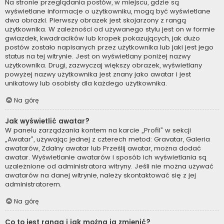
Na stronie przeglądania postów, w miejscu, gdzie są
wyświetlane informacje o użytkowniku, mogą być wyświetlane
dwa obrazki. Pierwszy obrazek jest skojarzony z rangą
użytkownika. W zależności od używanego stylu jest on w formie
gwiazdek, kwadracików lub kropek pokazujących, jak dużo
postów zostało napisanych przez użytkownika lub jaki jest jego
status na tej witrynie. Jest on wyświetlany poniżej nazwy
użytkownika. Drugi, zazwyczaj większy obrazek, wyświetlany
powyżej nazwy użytkownika jest znany jako awatar i jest
unikatowy lub osobisty dla każdego użytkownika.
Na górę
Jak wyświetlić awatar?
W panelu zarządzania kontem na karcie „Profil” w sekcji
„Awatar”, używając jednej z czterech metod: Gravatar, Galeria
awatarów, Zdalny awatar lub Prześlij awatar, można dodać
awatar. Wyświetlanie awatarów i sposób ich wyświetlania są
uzależnione od administratora witryny. Jeśli nie można używać
awatarów na danej witrynie, należy skontaktować się z jej
administratorem.
Na górę
Co to jest ranga i jak można ją zmienić?