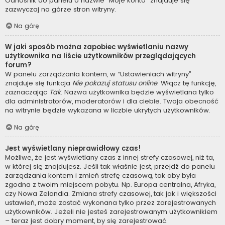
Odnośnik do panelu o nazwie “Moje konto” znajduje się
zazwyczaj na górze stron witryny.
Na górę
W jaki sposób można zapobiec wyświetlaniu nazwy
użytkownika na liście użytkowników przeglądających
forum?
W panelu zarządzania kontem, w “Ustawieniach witryny”
znajduje się funkcja
Nie pokazuj statusu online
. Włącz tę funkcję,
zaznaczając
Tak
. Nazwa użytkownika będzie wyświetlana tylko
dla administratorów, moderatorów i dla ciebie. Twoja obecność
na witrynie będzie wykazana w liczbie ukrytych użytkowników.
Na górę
Jest wyświetlany nieprawidłowy czas!
Możliwe, że jest wyświetlany czas z innej strefy czasowej, niż ta,
w której się znajdujesz. Jeśli tak właśnie jest, przejdź do panelu
zarządzania kontem i zmień strefę czasową, tak aby była
zgodna z twoim miejscem pobytu. Np. Europa centralna, Afryka,
czy Nowa Zelandia. Zmiana strefy czasowej, tak jak i większości
ustawień, może zostać wykonana tylko przez zarejestrowanych
użytkowników. Jeżeli nie jesteś zarejestrowanym użytkownikiem
– teraz jest dobry moment, by się zarejestrować.