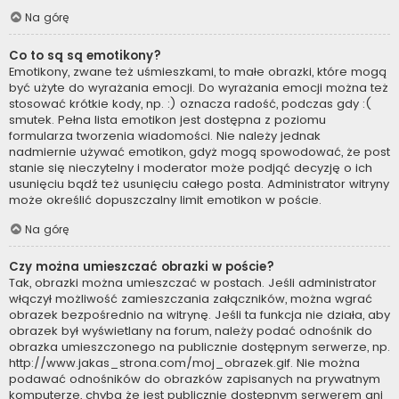
Na górę
Co to są są emotikony?
Emotikony, zwane też uśmieszkami, to małe obrazki, które mogą
być użyte do wyrażania emocji. Do wyrażania emocji można też
stosować krótkie kody, np. :) oznacza radość, podczas gdy :(
smutek. Pełna lista emotikon jest dostępna z poziomu
formularza tworzenia wiadomości. Nie należy jednak
nadmiernie używać emotikon, gdyż mogą spowodować, że post
stanie się nieczytelny i moderator może podjąć decyzję o ich
usunięciu bądź też usunięciu całego posta. Administrator witryny
może określić dopuszczalny limit emotikon w poście.
Na górę
Czy można umieszczać obrazki w poście?
Tak, obrazki można umieszczać w postach. Jeśli administrator
włączył możliwość zamieszczania załączników, można wgrać
obrazek bezpośrednio na witrynę. Jeśli ta funkcja nie działa, aby
obrazek był wyświetlany na forum, należy podać odnośnik do
obrazka umieszczonego na publicznie dostępnym serwerze, np.
http://www.jakas_strona.com/moj_obrazek.gif. Nie można
podawać odnośników do obrazków zapisanych na prywatnym
komputerze, chyba że jest publicznie dostępnym serwerem ani