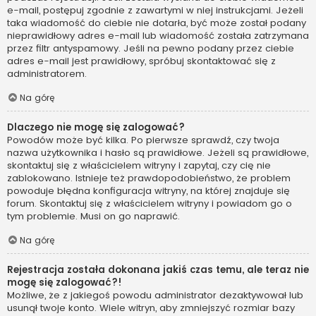
e-mail, postępuj zgodnie z zawartymi w niej instrukcjami. Jeżeli
taka wiadomość do ciebie nie dotarła, być może został podany
nieprawidłowy adres e-mail lub wiadomość została zatrzymana
przez filtr antyspamowy. Jeśli na pewno podany przez ciebie
adres e-mail jest prawidłowy, spróbuj skontaktować się z
administratorem.
Na górę
Dlaczego nie mogę się zalogować?
Powodów może być kilka. Po pierwsze sprawdź, czy twoja
nazwa użytkownika i hasło są prawidłowe. Jeżeli są prawidłowe,
skontaktuj się z właścicielem witryny i zapytaj, czy cię nie
zablokowano. Istnieje też prawdopodobieństwo, że problem
powoduje błędna konfiguracja witryny, na której znajduje się
forum. Skontaktuj się z właścicielem witryny i powiadom go o
tym problemie. Musi on go naprawić.
Na górę
Rejestracja została dokonana jakiś czas temu, ale teraz nie
mogę się zalogować?!
Możliwe, że z jakiegoś powodu administrator dezaktywował lub
usunął twoje konto. Wiele witryn, aby zmniejszyć rozmiar bazy