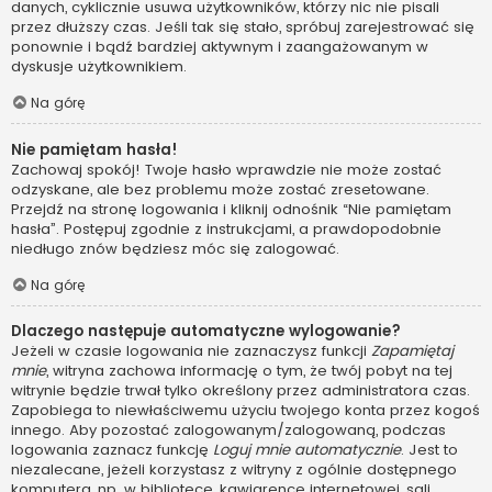
danych, cyklicznie usuwa użytkowników, którzy nic nie pisali
przez dłuższy czas. Jeśli tak się stało, spróbuj zarejestrować się
ponownie i bądź bardziej aktywnym i zaangażowanym w
dyskusje użytkownikiem.
Na górę
Nie pamiętam hasła!
Zachowaj spokój! Twoje hasło wprawdzie nie może zostać
odzyskane, ale bez problemu może zostać zresetowane.
Przejdź na stronę logowania i kliknij odnośnik “Nie pamiętam
hasła”. Postępuj zgodnie z instrukcjami, a prawdopodobnie
niedługo znów będziesz móc się zalogować.
Na górę
Dlaczego następuje automatyczne wylogowanie?
Jeżeli w czasie logowania nie zaznaczysz funkcji
Zapamiętaj
mnie
, witryna zachowa informację o tym, że twój pobyt na tej
witrynie będzie trwał tylko określony przez administratora czas.
Zapobiega to niewłaściwemu użyciu twojego konta przez kogoś
innego. Aby pozostać zalogowanym/zalogowaną, podczas
logowania zaznacz funkcję
Loguj mnie automatycznie
. Jest to
niezalecane, jeżeli korzystasz z witryny z ogólnie dostępnego
komputera, np. w bibliotece, kawiarence internetowej, sali