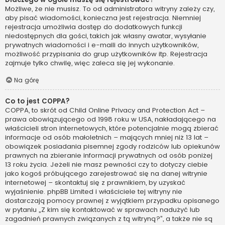
Możliwe, że nie musisz. To od administratora witryny zależy czy,
aby pisać wiadomości, konieczna jest rejestracja. Niemniej
rejestracja umożliwia dostęp do dodatkowych funkcji
niedostępnych dla gości, takich jak własny awatar, wysyłanie
prywatnych wiadomości i e-maili do innych użytkowników,
możliwość przypisania do grup użytkowników itp. Rejestracja
zajmuje tylko chwilę, więc zaleca się jej wykonanie.
Na górę
Co to jest COPPA?
COPPA, to skrót od Child Online Privacy and Protection Act –
prawa obowiązującego od 1998 roku w USA, nakładającego na
właścicieli stron internetowych, które potencjalnie mogą zbierać
informacje od osób małoletnich – mających mniej niż 13 lat –
obowiązek posiadania pisemnej zgody rodziców lub opiekunów
prawnych na zbieranie informacji prywatnych od osób poniżej
13 roku życia. Jeżeli nie masz pewności czy to dotyczy ciebie
jako kogoś próbującego zarejestrować się na danej witrynie
internetowej – skontaktuj się z prawnikiem, by uzyskać
wyjaśnienie. phpBB Limited i właściciele tej witryny nie
dostarczają pomocy prawnej z wyjątkiem przypadku opisanego
w pytaniu „Z kim się kontaktować w sprawach nadużyć lub
zagadnień prawnych związanych z tą witryną?”, a także nie są