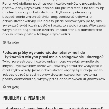
Rangi wyświetlane pod nazwami użytkowników oznaczają, ile
postów dany użytkownik napisał lub jaki ma status na forum, np.
moderatora czy administratora. Użytkownicy nie mogą
bezpośrednio zmieniać stylu rang, ponieważ ustawia je
administrator witryny. Nie należy pisać postów tylko po to, aby
zwiększyć swój licznik postów i przez to swoją rangę. Większość
witryn nie toleruje takich działań i moderator lub administrator
obniży licznik postów takiego użytkownika.
Na górę
Podczas próby wysłania wiadomości e-mail do
użytkownika witryna prosi mnie o zalogowanie. Dlaczego?
Tylko zarejestrowani użytkownicy mogą wysyłać e-maile do
innych użytkowników przez wbudowany formularz wysyłania e-
maili i tylko wtedy, jeżeli administrator włączył tę funkcję. Ma to
zabezpieczać przed nieprawidłowym używaniem systemu
poczty elektronicznej witryny przez anonimowych użytkowników.
Na górę
Problemy z pisaniem
Jak utworzyć nowy temat na forum lub wysłać odpowiedź