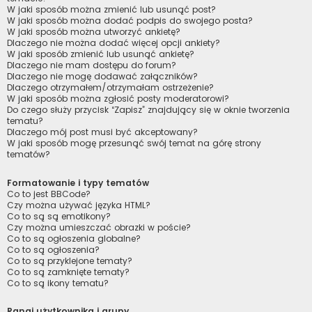
W jaki sposób można zmienić lub usunąć post?
W jaki sposób można dodać podpis do swojego posta?
W jaki sposób można utworzyć ankietę?
Dlaczego nie można dodać więcej opcji ankiety?
W jaki sposób zmienić lub usunąć ankietę?
Dlaczego nie mam dostępu do forum?
Dlaczego nie mogę dodawać załączników?
Dlaczego otrzymałem/otrzymałam ostrzeżenie?
W jaki sposób można zgłosić posty moderatorowi?
Do czego służy przycisk “Zapisz” znajdujący się w oknie tworzenia
tematu?
Dlaczego mój post musi być akceptowany?
W jaki sposób mogę przesunąć swój temat na górę strony
tematów?
Formatowanie i typy tematów
Co to jest BBCode?
Czy można używać języka HTML?
Co to są są emotikony?
Czy można umieszczać obrazki w poście?
Co to są ogłoszenia globalne?
Co to są ogłoszenia?
Co to są przyklejone tematy?
Co to są zamknięte tematy?
Co to są ikony tematu?
Rangi użytkownika i grupy