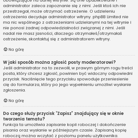
obowiązujące na danej witrynie. Są one opublikowane i
administrator zaleca zapoznanie się z nimi. Jeśli ktoś ich nie
przestrzegał, może otrzymać ostrzeżenie. O udzieleniu
ostrzeżenia decyduje administrator witryny. phpBB Limited nie
ma nic wspólnego z ostrzeżeniami udzielanymi na tej witrynie i
nie ponosi żadnej odpowiedzialności związanej z nimi. Jeśli
nadal nie masz jasności, dlaczego otrzymałeś/otrzymałaś
ostrzeżenie, skontaktuj się z administratorem witryny.
Na górę
W jaki sposób można zgłosić posty moderatorowi?
Jeśli administrator na to zezwolił, w prawym górnym rogu treści
posta, który chcesz zgłosić, powinien być widoczny odpowiedni
przycisk. Naciśnięcie tego przycisku spowoduje przeniesienie
cię do formularza, który po jego wypełnieniu umożliwi wysłanie
zgłoszenia.
Na górę
Do czego służy przycisk “Zapisz” znajdujący się w oknie
tworzenia tematu?
Funkcja ta umożliwia zapisanie kopii roboczej i dokończenie
pisania oraz wysłanie w późniejszym czasie. Zapisaną kopię
roboczą można wczytać z poziomu panelu użytkownika.