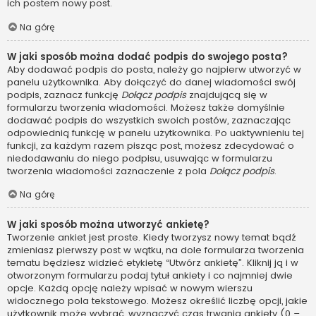
ich postem nowy post.
Na górę
W jaki sposób można dodać podpis do swojego posta?
Aby dodawać podpis do posta, należy go najpierw utworzyć w
panelu użytkownika. Aby dołączyć do danej wiadomości swój
podpis, zaznacz funkcję
Dołącz podpis
znajdującą się w
formularzu tworzenia wiadomości. Możesz także domyślnie
dodawać podpis do wszystkich swoich postów, zaznaczając
odpowiednią funkcję w panelu użytkownika. Po uaktywnieniu tej
funkcji, za każdym razem pisząc post, możesz zdecydować o
niedodawaniu do niego podpisu, usuwając w formularzu
tworzenia wiadomości zaznaczenie z pola
Dołącz podpis
.
Na górę
W jaki sposób można utworzyć ankietę?
Tworzenie ankiet jest proste. Kiedy tworzysz nowy temat bądź
zmieniasz pierwszy post w wątku, na dole formularza tworzenia
tematu będziesz widzieć etykietę “Utwórz ankietę”. Kliknij ją i w
otworzonym formularzu podaj tytuł ankiety i co najmniej dwie
opcje. Każdą opcję należy wpisać w nowym wierszu
widocznego pola tekstowego. Możesz określić liczbę opcji, jakie
użytkownik może wybrać, wyznaczyć czas trwania ankiety (0 –