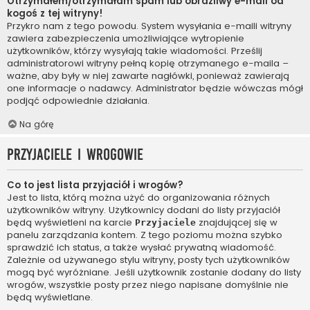
Otrzymałem/otrzymałam spam lub obraźliwy e-mail od
kogoś z tej witryny!
Przykro nam z tego powodu. System wysyłania e-maili witryny
zawiera zabezpieczenia umożliwiające wytropienie
użytkowników, którzy wysyłają takie wiadomości. Prześlij
administratorowi witryny pełną kopię otrzymanego e-maila –
ważne, aby były w niej zawarte nagłówki, ponieważ zawierają
one informacje o nadawcy. Administrator będzie wówczas mógł
podjąć odpowiednie działania.
Na górę
Przyjaciele i wrogowie
Co to jest lista przyjaciół i wrogów?
Jest to lista, którą można użyć do organizowania różnych
użytkowników witryny. Użytkownicy dodani do listy przyjaciół
będą wyświetleni na karcie
znajdującej się w
Przyjaciele
panelu zarządzania kontem. Z tego poziomu można szybko
sprawdzić ich status, a także wysłać prywatną wiadomość.
Zależnie od używanego stylu witryny, posty tych użytkowników
mogą być wyróżniane. Jeśli użytkownik zostanie dodany do listy
wrogów, wszystkie posty przez niego napisane domyślnie nie
będą wyświetlane.