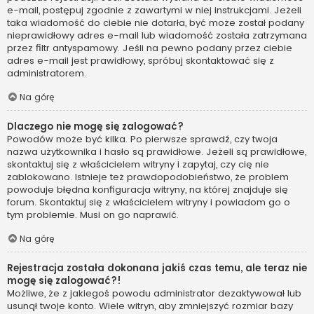
e-mail, postępuj zgodnie z zawartymi w niej instrukcjami. Jeżeli
taka wiadomość do ciebie nie dotarła, być może został podany
nieprawidłowy adres e-mail lub wiadomość została zatrzymana
przez filtr antyspamowy. Jeśli na pewno podany przez ciebie
adres e-mail jest prawidłowy, spróbuj skontaktować się z
administratorem.
Na górę
Dlaczego nie mogę się zalogować?
Powodów może być kilka. Po pierwsze sprawdź, czy twoja
nazwa użytkownika i hasło są prawidłowe. Jeżeli są prawidłowe,
skontaktuj się z właścicielem witryny i zapytaj, czy cię nie
zablokowano. Istnieje też prawdopodobieństwo, że problem
powoduje błędna konfiguracja witryny, na której znajduje się
forum. Skontaktuj się z właścicielem witryny i powiadom go o
tym problemie. Musi on go naprawić.
Na górę
Rejestracja została dokonana jakiś czas temu, ale teraz nie
mogę się zalogować?!
Możliwe, że z jakiegoś powodu administrator dezaktywował lub
usunął twoje konto. Wiele witryn, aby zmniejszyć rozmiar bazy