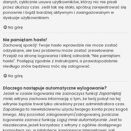
danych, cyklicznie usuwa użytkowników, którzy nic nie pisali
przez dłuższy czas. Jeśli tak się stało, spróbuj zarejestrować się
ponownie i bądź bardziej aktywnym i zaangażowanym w
dyskusje użytkownikiem.
Na górę
Nie pamiętam hasła!
Zachowaj spokój! Twoje hasło wprawdzie nie może zostać
odzyskane, ale bez problemu może zostać zresetowane.
Przejdź na stronę logowania i kliknij odnośnik “Nie pamiętam
hasła”. Postępuj zgodnie z instrukcjami, a prawdopodobnie
niedługo znów będziesz móc się zalogować.
Na górę
Dlaczego następuje automatyczne wylogowanie?
Jeżeli w czasie logowania nie zaznaczysz funkcji
Zapamiętaj
mnie
, witryna zachowa informację o tym, że twój pobyt na tej
witrynie będzie trwał tylko określony przez administratora czas.
Zapobiega to niewłaściwemu użyciu twojego konta przez kogoś
innego. Aby pozostać zalogowanym/zalogowaną, podczas
logowania zaznacz funkcję
Loguj mnie automatycznie
. Jest to
niezalecane, jeżeli korzystasz z witryny z ogólnie dostępnego
komputera, np. w bibliotece, kawiarence internetowej, sali