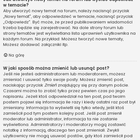
w temacie?
Aby utworzyć nowy temat na forum, należy nacisnąć przycisk
„Nowy temat”, aby odpowiedzieć w temacie, nacisnąć przycisk
„Odpowiedz”. Być może, że przed publikowaniem wiadomości
trzeba będzie się zarejestrować. Na dole strony forum lub
strony tematów jest wyświetlana lista uprawnień użytkownika na
każdym forum. Na przykład: Możesz tworzyć nowe tematy,
Możesz dodawać załączniki itp.
Na górę
W jaki sposób można zmienić lub usunąć post?
Jeśli nie jesteś administratorem lub moderatorem, możesz
zmieniać i usuwać tylko swoje posty. Możesz zmienić post,
naciskając przycisk
Zmień
znajdujący się przy danym poście.
Czasami można to zrobić tylko przez pewien czas po jego
napisaniu. Jeżeli ktoś odpowiedział na ten post, pod twoim
postem pojawi się informacja ile razy i kiedy ostatni raz post był
zmieniany. Informacja ta wyświetli się tylko wtedy, jeśli ktoś
zamieścił pod tym postem kolejny post. Jeśli post zmienił
moderator lub administrator, informacja ta nie zostanie
wyświetlona. Administratorzy i moderatorzy mogą zostawić
notatkę z informacją, dlaczego ten post zmieniali. Zwykli
użytkownicy nie mogą usuwać postów, gdy ktoś zamieścił pod