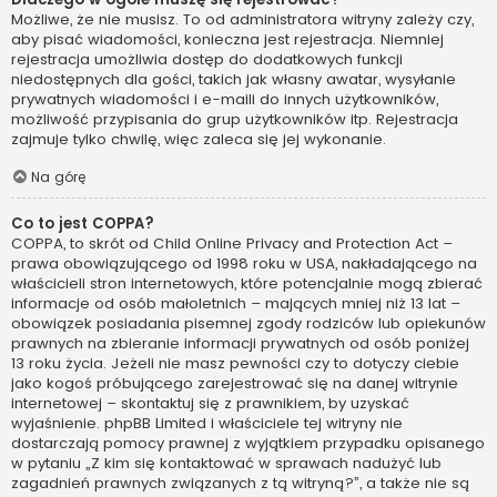
Możliwe, że nie musisz. To od administratora witryny zależy czy,
aby pisać wiadomości, konieczna jest rejestracja. Niemniej
rejestracja umożliwia dostęp do dodatkowych funkcji
niedostępnych dla gości, takich jak własny awatar, wysyłanie
prywatnych wiadomości i e-maili do innych użytkowników,
możliwość przypisania do grup użytkowników itp. Rejestracja
zajmuje tylko chwilę, więc zaleca się jej wykonanie.
Na górę
Co to jest COPPA?
COPPA, to skrót od Child Online Privacy and Protection Act –
prawa obowiązującego od 1998 roku w USA, nakładającego na
właścicieli stron internetowych, które potencjalnie mogą zbierać
informacje od osób małoletnich – mających mniej niż 13 lat –
obowiązek posiadania pisemnej zgody rodziców lub opiekunów
prawnych na zbieranie informacji prywatnych od osób poniżej
13 roku życia. Jeżeli nie masz pewności czy to dotyczy ciebie
jako kogoś próbującego zarejestrować się na danej witrynie
internetowej – skontaktuj się z prawnikiem, by uzyskać
wyjaśnienie. phpBB Limited i właściciele tej witryny nie
dostarczają pomocy prawnej z wyjątkiem przypadku opisanego
w pytaniu „Z kim się kontaktować w sprawach nadużyć lub
zagadnień prawnych związanych z tą witryną?”, a także nie są