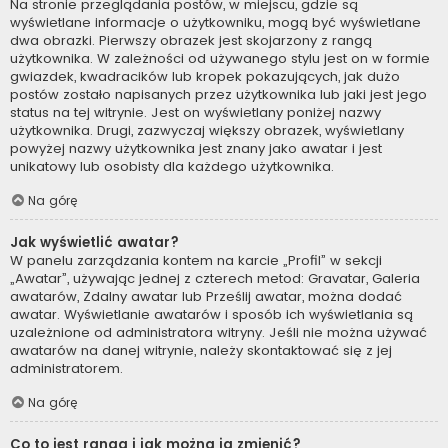
Na stronie przeglądania postów, w miejscu, gdzie są
wyświetlane informacje o użytkowniku, mogą być wyświetlane
dwa obrazki. Pierwszy obrazek jest skojarzony z rangą
użytkownika. W zależności od używanego stylu jest on w formie
gwiazdek, kwadracików lub kropek pokazujących, jak dużo
postów zostało napisanych przez użytkownika lub jaki jest jego
status na tej witrynie. Jest on wyświetlany poniżej nazwy
użytkownika. Drugi, zazwyczaj większy obrazek, wyświetlany
powyżej nazwy użytkownika jest znany jako awatar i jest
unikatowy lub osobisty dla każdego użytkownika.
Na górę
Jak wyświetlić awatar?
W panelu zarządzania kontem na karcie „Profil” w sekcji
„Awatar”, używając jednej z czterech metod: Gravatar, Galeria
awatarów, Zdalny awatar lub Prześlij awatar, można dodać
awatar. Wyświetlanie awatarów i sposób ich wyświetlania są
uzależnione od administratora witryny. Jeśli nie można używać
awatarów na danej witrynie, należy skontaktować się z jej
administratorem.
Na górę
Co to jest ranga i jak można ją zmienić?