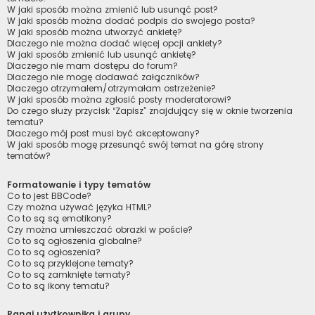
W jaki sposób można zmienić lub usunąć post?
W jaki sposób można dodać podpis do swojego posta?
W jaki sposób można utworzyć ankietę?
Dlaczego nie można dodać więcej opcji ankiety?
W jaki sposób zmienić lub usunąć ankietę?
Dlaczego nie mam dostępu do forum?
Dlaczego nie mogę dodawać załączników?
Dlaczego otrzymałem/otrzymałam ostrzeżenie?
W jaki sposób można zgłosić posty moderatorowi?
Do czego służy przycisk “Zapisz” znajdujący się w oknie tworzenia
tematu?
Dlaczego mój post musi być akceptowany?
W jaki sposób mogę przesunąć swój temat na górę strony
tematów?
Formatowanie i typy tematów
Co to jest BBCode?
Czy można używać języka HTML?
Co to są są emotikony?
Czy można umieszczać obrazki w poście?
Co to są ogłoszenia globalne?
Co to są ogłoszenia?
Co to są przyklejone tematy?
Co to są zamknięte tematy?
Co to są ikony tematu?
Rangi użytkownika i grupy