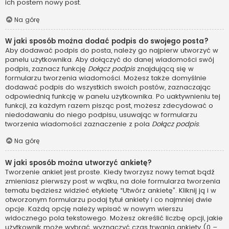
ich postem nowy post.
Na górę
W jaki sposób można dodać podpis do swojego posta?
Aby dodawać podpis do posta, należy go najpierw utworzyć w
panelu użytkownika. Aby dołączyć do danej wiadomości swój
podpis, zaznacz funkcję
Dołącz podpis
znajdującą się w
formularzu tworzenia wiadomości. Możesz także domyślnie
dodawać podpis do wszystkich swoich postów, zaznaczając
odpowiednią funkcję w panelu użytkownika. Po uaktywnieniu tej
funkcji, za każdym razem pisząc post, możesz zdecydować o
niedodawaniu do niego podpisu, usuwając w formularzu
tworzenia wiadomości zaznaczenie z pola
Dołącz podpis
.
Na górę
W jaki sposób można utworzyć ankietę?
Tworzenie ankiet jest proste. Kiedy tworzysz nowy temat bądź
zmieniasz pierwszy post w wątku, na dole formularza tworzenia
tematu będziesz widzieć etykietę “Utwórz ankietę”. Kliknij ją i w
otworzonym formularzu podaj tytuł ankiety i co najmniej dwie
opcje. Każdą opcję należy wpisać w nowym wierszu
widocznego pola tekstowego. Możesz określić liczbę opcji, jakie
użytkownik może wybrać, wyznaczyć czas trwania ankiety (0 –