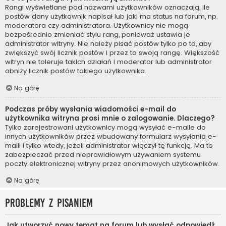
Rangi wyświetlane pod nazwami użytkowników oznaczają, ile
postów dany użytkownik napisał lub jaki ma status na forum, np.
moderatora czy administratora. Użytkownicy nie mogą
bezpośrednio zmieniać stylu rang, ponieważ ustawia je
administrator witryny. Nie należy pisać postów tylko po to, aby
zwiększyć swój licznik postów i przez to swoją rangę. Większość
witryn nie toleruje takich działań i moderator lub administrator
obniży licznik postów takiego użytkownika.
Na górę
Podczas próby wysłania wiadomości e-mail do
użytkownika witryna prosi mnie o zalogowanie. Dlaczego?
Tylko zarejestrowani użytkownicy mogą wysyłać e-maile do
innych użytkowników przez wbudowany formularz wysyłania e-
maili i tylko wtedy, jeżeli administrator włączył tę funkcję. Ma to
zabezpieczać przed nieprawidłowym używaniem systemu
poczty elektronicznej witryny przez anonimowych użytkowników.
Na górę
Problemy z pisaniem
Jak utworzyć nowy temat na forum lub wysłać odpowiedź