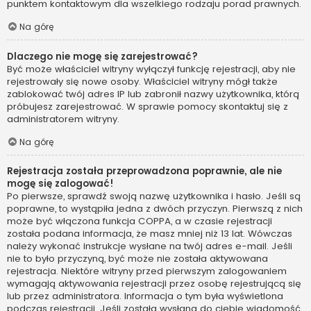
punktem kontaktowym dla wszelkiego rodzaju porad prawnych.
Na górę
Dlaczego nie mogę się zarejestrować?
Być może właściciel witryny wyłączył funkcję rejestracji, aby nie
rejestrowały się nowe osoby. Właściciel witryny mógł także
zablokować twój adres IP lub zabronił nazwy użytkownika, którą
próbujesz zarejestrować. W sprawie pomocy skontaktuj się z
administratorem witryny.
Na górę
Rejestracja została przeprowadzona poprawnie, ale nie
mogę się zalogować!
Po pierwsze, sprawdź swoją nazwę użytkownika i hasło. Jeśli są
poprawne, to wystąpiła jedna z dwóch przyczyn. Pierwszą z nich
może być włączona funkcja COPPA, a w czasie rejestracji
została podana informacja, że masz mniej niż 13 lat. Wówczas
należy wykonać instrukcje wysłane na twój adres e-mail. Jeśli
nie to było przyczyną, być może nie została aktywowana
rejestracja. Niektóre witryny przed pierwszym zalogowaniem
wymagają aktywowania rejestracji przez osobę rejestrującą się
lub przez administratora. Informacja o tym była wyświetlona
podczas rejestracji. Jeśli została wysłana do ciebie wiadomość