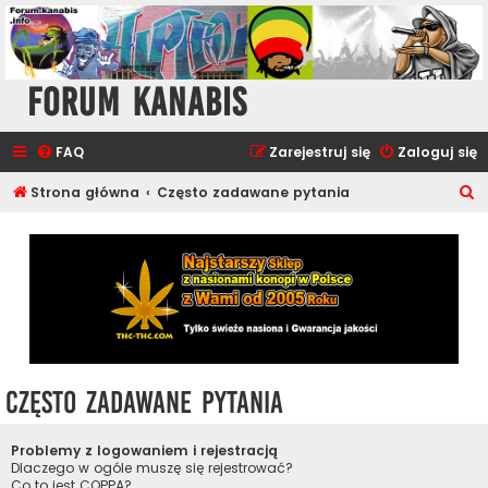
Forum Kanabis
FAQ
Zarejestruj się
Zaloguj się
S
Strona główna
Często zadawane pytania
z
u
k
a
j
Często zadawane pytania
Problemy z logowaniem i rejestracją
Dlaczego w ogóle muszę się rejestrować?
Co to jest COPPA?