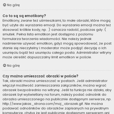
Na górę
Co to są są emotikony?
Emotikony, zwane też uśmieszkami, to małe obrazki, które mogą
być użyte do wyrażania emocji. Do wyrażania emocji można też
stosować krótkie kody, np. :) oznacza radość, podczas gdy :(
smutek. Pełna lista emotikon jest dostępna z poziomu
formularza tworzenia wiadomości. Nie należy jednak
nadmiernie używać emotikon, gdyż mogą spowodować, że post
stanie się nieczytelny i moderator może podjąć decyzję o ich
usunięciu bądź też usunięciu całego posta. Administrator witryny
może określić dopuszczalny limit emotikon w poście.
Na górę
Czy można umieszczać obrazki w poście?
Tak, obrazki można umieszczać w postach. Jeśli administrator
włączył możliwość zamieszczania załączników, można wgrać
obrazek bezpośrednio na witrynę. Jeśli ta funkcja nie działa, aby
obrazek był wyświetlany na forum, należy podać odnośnik do
obrazka umieszczonego na publicznie dostępnym serwerze, np.
http://www.jakas_strona.com/moj_obrazek.gif. Nie można
podawać odnośników do obrazków zapisanych na prywatnym
komputerze, chyba że jest publicznie dostępnym serwerem ani