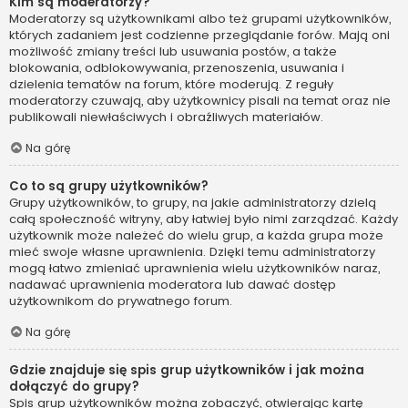
Kim są moderatorzy?
Moderatorzy są użytkownikami albo też grupami użytkowników,
których zadaniem jest codzienne przeglądanie forów. Mają oni
możliwość zmiany treści lub usuwania postów, a także
blokowania, odblokowywania, przenoszenia, usuwania i
dzielenia tematów na forum, które moderują. Z reguły
moderatorzy czuwają, aby użytkownicy pisali na temat oraz nie
publikowali niewłaściwych i obraźliwych materiałów.
Na górę
Co to są grupy użytkowników?
Grupy użytkowników, to grupy, na jakie administratorzy dzielą
całą społeczność witryny, aby łatwiej było nimi zarządzać. Każdy
użytkownik może należeć do wielu grup, a każda grupa może
mieć swoje własne uprawnienia. Dzięki temu administratorzy
mogą łatwo zmieniać uprawnienia wielu użytkowników naraz,
nadawać uprawnienia moderatora lub dawać dostęp
użytkownikom do prywatnego forum.
Na górę
Gdzie znajduje się spis grup użytkowników i jak można
dołączyć do grupy?
Spis grup użytkowników można zobaczyć, otwierając kartę