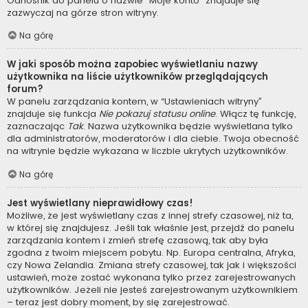
Odnośnik do panelu o nazwie “Moje konto” znajduje się
zazwyczaj na górze stron witryny.
Na górę
W jaki sposób można zapobiec wyświetlaniu nazwy
użytkownika na liście użytkowników przeglądających
forum?
W panelu zarządzania kontem, w “Ustawieniach witryny”
znajduje się funkcja
Nie pokazuj statusu online
. Włącz tę funkcję,
zaznaczając
Tak
. Nazwa użytkownika będzie wyświetlana tylko
dla administratorów, moderatorów i dla ciebie. Twoja obecność
na witrynie będzie wykazana w liczbie ukrytych użytkowników.
Na górę
Jest wyświetlany nieprawidłowy czas!
Możliwe, że jest wyświetlany czas z innej strefy czasowej, niż ta,
w której się znajdujesz. Jeśli tak właśnie jest, przejdź do panelu
zarządzania kontem i zmień strefę czasową, tak aby była
zgodna z twoim miejscem pobytu. Np. Europa centralna, Afryka,
czy Nowa Zelandia. Zmiana strefy czasowej, tak jak i większości
ustawień, może zostać wykonana tylko przez zarejestrowanych
użytkowników. Jeżeli nie jesteś zarejestrowanym użytkownikiem
– teraz jest dobry moment, by się zarejestrować.