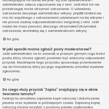
obowiązujące na danej witrynie. Są one opublikowane i
administrator zaleca zapoznanie się z nimi. Jeśli ktoś ich nie
przestrzegał, może otrzymać ostrzeżenie. O udzieleniu
ostrzeżenia decyduje administrator witryny. phpBB Limited nie
ma nic wspólnego z ostrzeżeniami udzielanymi na tej witrynie i
nie ponosi żadnej odpowiedzialności związanej z nimi. Jeśli
nadal nie masz jasności, dlaczego otrzymałeś/otrzymałaś
ostrzeżenie, skontaktuj się z administratorem witryny.
Na górę
W jaki sposób można zgłosić posty moderatorowi?
Jeśli administrator na to zezwolił, w prawym górnym rogu treści
posta, który chcesz zgłosić, powinien być widoczny odpowiedni
przycisk. Naciśnięcie tego przycisku spowoduje przeniesienie
cię do formularza, który po jego wypełnieniu umożliwi wysłanie
zgłoszenia.
Na górę
Do czego służy przycisk “Zapisz” znajdujący się w oknie
tworzenia tematu?
Funkcja ta umożliwia zapisanie kopii roboczej i dokończenie
pisania oraz wysłanie w późniejszym czasie. Zapisaną kopię
roboczą można wczytać z poziomu panelu użytkownika.