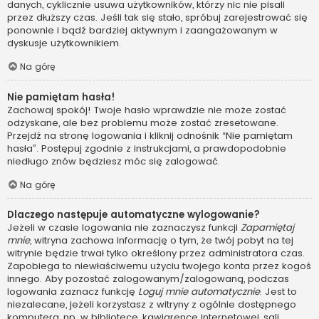
danych, cyklicznie usuwa użytkowników, którzy nic nie pisali
przez dłuższy czas. Jeśli tak się stało, spróbuj zarejestrować się
ponownie i bądź bardziej aktywnym i zaangażowanym w
dyskusje użytkownikiem.
Na górę
Nie pamiętam hasła!
Zachowaj spokój! Twoje hasło wprawdzie nie może zostać
odzyskane, ale bez problemu może zostać zresetowane.
Przejdź na stronę logowania i kliknij odnośnik “Nie pamiętam
hasła”. Postępuj zgodnie z instrukcjami, a prawdopodobnie
niedługo znów będziesz móc się zalogować.
Na górę
Dlaczego następuje automatyczne wylogowanie?
Jeżeli w czasie logowania nie zaznaczysz funkcji
Zapamiętaj
mnie
, witryna zachowa informację o tym, że twój pobyt na tej
witrynie będzie trwał tylko określony przez administratora czas.
Zapobiega to niewłaściwemu użyciu twojego konta przez kogoś
innego. Aby pozostać zalogowanym/zalogowaną, podczas
logowania zaznacz funkcję
Loguj mnie automatycznie
. Jest to
niezalecane, jeżeli korzystasz z witryny z ogólnie dostępnego
komputera, np. w bibliotece, kawiarence internetowej, sali