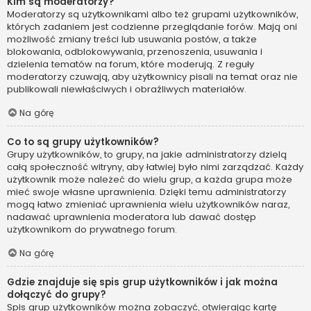
Kim są moderatorzy?
Moderatorzy są użytkownikami albo też grupami użytkowników,
których zadaniem jest codzienne przeglądanie forów. Mają oni
możliwość zmiany treści lub usuwania postów, a także
blokowania, odblokowywania, przenoszenia, usuwania i
dzielenia tematów na forum, które moderują. Z reguły
moderatorzy czuwają, aby użytkownicy pisali na temat oraz nie
publikowali niewłaściwych i obraźliwych materiałów.
Na górę
Co to są grupy użytkowników?
Grupy użytkowników, to grupy, na jakie administratorzy dzielą
całą społeczność witryny, aby łatwiej było nimi zarządzać. Każdy
użytkownik może należeć do wielu grup, a każda grupa może
mieć swoje własne uprawnienia. Dzięki temu administratorzy
mogą łatwo zmieniać uprawnienia wielu użytkowników naraz,
nadawać uprawnienia moderatora lub dawać dostęp
użytkownikom do prywatnego forum.
Na górę
Gdzie znajduje się spis grup użytkowników i jak można
dołączyć do grupy?
Spis grup użytkowników można zobaczyć, otwierając kartę