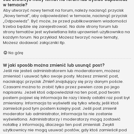
w temacie?
Aby utworzyć nowy temat na forum, należy nacisnąć przycisk
„Nowy temat”, aby odpowiedzieć w temacie, nacisnąć przycisk
„Odpowiedz”. Być może, że przed publikowaniem wiadomości
trzeba będzie się zarejestrować. Na dole strony forum lub
strony tematów jest wyświetlana lista uprawnień użytkownika na
każdym forum. Na przykład: Możesz tworzyć nowe tematy,
Możesz dodawać załączniki itp.
Na górę
W jaki sposób można zmienić lub usunąć post?
Jeśli nie jesteś administratorem lub moderatorem, możesz
zmieniać i usuwać tylko swoje posty. Możesz zmienić post,
naciskając przycisk
Zmień
znajdujący się przy danym poście.
Czasami można to zrobić tylko przez pewien czas po jego
napisaniu. Jeżeli ktoś odpowiedział na ten post, pod twoim
postem pojawi się informacja ile razy i kiedy ostatni raz post był
zmieniany. Informacja ta wyświetli się tylko wtedy, jeśli ktoś
zamieścił pod tym postem kolejny post. Jeśli post zmienił
moderator lub administrator, informacja ta nie zostanie
wyświetlona. Administratorzy i moderatorzy mogą zostawić
notatkę z informacją, dlaczego ten post zmieniali. Zwykli
użytkownicy nie mogą usuwać postów, gdy ktoś zamieścił pod