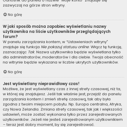
Odnośnik do panelu o nazwie “Moje konto” znajduje się
zazwyczaj na górze stron witryny.
Na górę
W jaki sposób można zapobiec wyświetlaniu nazwy
użytkownika na liście użytkowników przeglądających
forum?
W panelu zarządzania kontem, w “Ustawieniach witryny”
znajduje się funkcja
Nie pokazuj statusu online
. Włącz tę funkcję,
zaznaczając
Tak
. Nazwa użytkownika będzie wyświetlana tylko
dla administratorów, moderatorów i dla ciebie. Twoja obecność
na witrynie będzie wykazana w liczbie ukrytych użytkowników.
Na górę
Jest wyświetlany nieprawidłowy czas!
Możliwe, że jest wyświetlany czas z innej strefy czasowej, niż ta,
w której się znajdujesz. Jeśli tak właśnie jest, przejdź do panelu
zarządzania kontem i zmień strefę czasową, tak aby była
zgodna z twoim miejscem pobytu. Np. Europa centralna, Afryka,
czy Nowa Zelandia. Zmiana strefy czasowej, tak jak i większości
ustawień, może zostać wykonana tylko przez zarejestrowanych
użytkowników. Jeżeli nie jesteś zarejestrowanym użytkownikiem
– teraz jest dobry moment, by się zarejestrować.