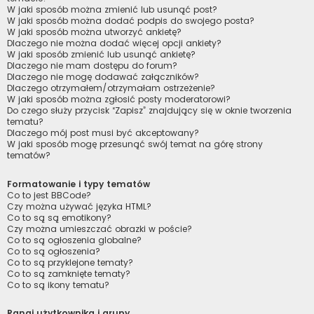
W jaki sposób można zmienić lub usunąć post?
W jaki sposób można dodać podpis do swojego posta?
W jaki sposób można utworzyć ankietę?
Dlaczego nie można dodać więcej opcji ankiety?
W jaki sposób zmienić lub usunąć ankietę?
Dlaczego nie mam dostępu do forum?
Dlaczego nie mogę dodawać załączników?
Dlaczego otrzymałem/otrzymałam ostrzeżenie?
W jaki sposób można zgłosić posty moderatorowi?
Do czego służy przycisk “Zapisz” znajdujący się w oknie tworzenia
tematu?
Dlaczego mój post musi być akceptowany?
W jaki sposób mogę przesunąć swój temat na górę strony
tematów?
Formatowanie i typy tematów
Co to jest BBCode?
Czy można używać języka HTML?
Co to są są emotikony?
Czy można umieszczać obrazki w poście?
Co to są ogłoszenia globalne?
Co to są ogłoszenia?
Co to są przyklejone tematy?
Co to są zamknięte tematy?
Co to są ikony tematu?
Rangi użytkownika i grupy