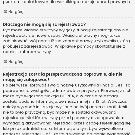
punktem kontaktowym dla wszelkiego rodzaju porad prawnych.
Na górę
Dlaczego nie mogę się zarejestrować?
Być może właściciel witryny wyłączył funkcję rejestracji, aby nie
rejestrowały się nowe osoby. Właściciel witryny mógł także
zablokować twój adres IP lub zabronił nazwy użytkownika, którą
próbujesz zarejestrować. W sprawie pomocy skontaktuj się z
administratorem witryny.
Na górę
Rejestracja została przeprowadzona poprawnie, ale nie
mogę się zalogować!
Po pierwsze, sprawdź swoją nazwę użytkownika i hasło. Jeśli są
poprawne, to wystąpiła jedna z dwóch przyczyn. Pierwszą z nich
może być włączona funkcja COPPA, a w czasie rejestracji
została podana informacja, że masz mniej niż 13 lat. Wówczas
należy wykonać instrukcje wysłane na twój adres e-mail. Jeśli
nie to było przyczyną, być może nie została aktywowana
rejestracja. Niektóre witryny przed pierwszym zalogowaniem
wymagają aktywowania rejestracji przez osobę rejestrującą się
lub przez administratora. Informacja o tym była wyświetlona
podczas rejestracji. Jeśli została wysłana do ciebie wiadomość