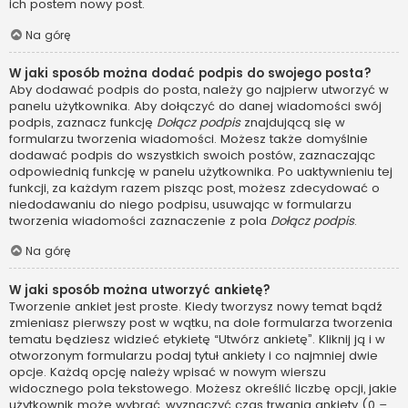
ich postem nowy post.
Na górę
W jaki sposób można dodać podpis do swojego posta?
Aby dodawać podpis do posta, należy go najpierw utworzyć w
panelu użytkownika. Aby dołączyć do danej wiadomości swój
podpis, zaznacz funkcję
Dołącz podpis
znajdującą się w
formularzu tworzenia wiadomości. Możesz także domyślnie
dodawać podpis do wszystkich swoich postów, zaznaczając
odpowiednią funkcję w panelu użytkownika. Po uaktywnieniu tej
funkcji, za każdym razem pisząc post, możesz zdecydować o
niedodawaniu do niego podpisu, usuwając w formularzu
tworzenia wiadomości zaznaczenie z pola
Dołącz podpis
.
Na górę
W jaki sposób można utworzyć ankietę?
Tworzenie ankiet jest proste. Kiedy tworzysz nowy temat bądź
zmieniasz pierwszy post w wątku, na dole formularza tworzenia
tematu będziesz widzieć etykietę “Utwórz ankietę”. Kliknij ją i w
otworzonym formularzu podaj tytuł ankiety i co najmniej dwie
opcje. Każdą opcję należy wpisać w nowym wierszu
widocznego pola tekstowego. Możesz określić liczbę opcji, jakie
użytkownik może wybrać, wyznaczyć czas trwania ankiety (0 –