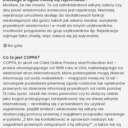
Możliwe, że nie musisz. To od administratora witryny zależy czy,
aby pisać wiadomości, konieczna jest rejestracja. Niemniej
rejestracja umożliwia dostęp do dodatkowych funkcji
niedostępnych dla gości, takich jak własny awatar, wysyłanie
prywatnych wiadomości i e-maili do innych użytkowników,
możliwość przypisania do grup użytkowników itp. Rejestracja
zajmuje tylko chwilę, więc zaleca się jej wykonanie.
Na górę
Co to jest COPPA?
COPPA, to skrót od Child Online Privacy and Protection Act –
prawa obowiązującego od 1998 roku w USA, nakładającego na
właścicieli stron internetowych, które potencjalnie mogą zbierać
informacje od osób małoletnich – mających mniej niż 13 lat –
obowiązek posiadania pisemnej zgody rodziców lub opiekunów
prawnych na zbieranie informacji prywatnych od osób poniżej
13 roku życia. Jeżeli nie masz pewności czy to dotyczy ciebie
jako kogoś próbującego zarejestrować się na danej witrynie
internetowej – skontaktuj się z prawnikiem, by uzyskać
wyjaśnienie. phpBB Limited i właściciele tej witryny nie
dostarczają pomocy prawnej z wyjątkiem przypadku opisanego
w pytaniu „Z kim się kontaktować w sprawach nadużyć lub
zagadnień prawnych związanych z tą witryną?”, a także nie są