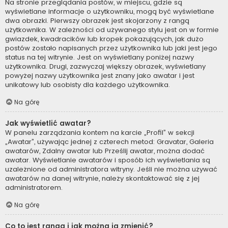
Na stronie przeglądania postów, w miejscu, gdzie są
wyświetlane informacje o użytkowniku, mogą być wyświetlane
dwa obrazki. Pierwszy obrazek jest skojarzony z rangą
użytkownika. W zależności od używanego stylu jest on w formie
gwiazdek, kwadracików lub kropek pokazujących, jak dużo
postów zostało napisanych przez użytkownika lub jaki jest jego
status na tej witrynie. Jest on wyświetlany poniżej nazwy
użytkownika. Drugi, zazwyczaj większy obrazek, wyświetlany
powyżej nazwy użytkownika jest znany jako awatar i jest
unikatowy lub osobisty dla każdego użytkownika.
Na górę
Jak wyświetlić awatar?
W panelu zarządzania kontem na karcie „Profil” w sekcji
„Awatar”, używając jednej z czterech metod: Gravatar, Galeria
awatarów, Zdalny awatar lub Prześlij awatar, można dodać
awatar. Wyświetlanie awatarów i sposób ich wyświetlania są
uzależnione od administratora witryny. Jeśli nie można używać
awatarów na danej witrynie, należy skontaktować się z jej
administratorem.
Na górę
Co to jest ranga i jak można ją zmienić?