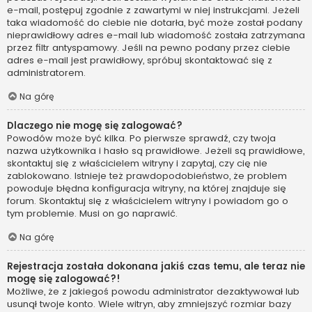
e-mail, postępuj zgodnie z zawartymi w niej instrukcjami. Jeżeli
taka wiadomość do ciebie nie dotarła, być może został podany
nieprawidłowy adres e-mail lub wiadomość została zatrzymana
przez filtr antyspamowy. Jeśli na pewno podany przez ciebie
adres e-mail jest prawidłowy, spróbuj skontaktować się z
administratorem.
Na górę
Dlaczego nie mogę się zalogować?
Powodów może być kilka. Po pierwsze sprawdź, czy twoja
nazwa użytkownika i hasło są prawidłowe. Jeżeli są prawidłowe,
skontaktuj się z właścicielem witryny i zapytaj, czy cię nie
zablokowano. Istnieje też prawdopodobieństwo, że problem
powoduje błędna konfiguracja witryny, na której znajduje się
forum. Skontaktuj się z właścicielem witryny i powiadom go o
tym problemie. Musi on go naprawić.
Na górę
Rejestracja została dokonana jakiś czas temu, ale teraz nie
mogę się zalogować?!
Możliwe, że z jakiegoś powodu administrator dezaktywował lub
usunął twoje konto. Wiele witryn, aby zmniejszyć rozmiar bazy