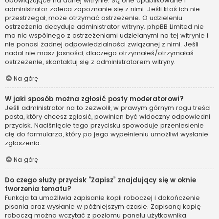
obowiązujące na danej witrynie. Są one opublikowane i
administrator zaleca zapoznanie się z nimi. Jeśli ktoś ich nie
przestrzegał, może otrzymać ostrzeżenie. O udzieleniu
ostrzeżenia decyduje administrator witryny. phpBB Limited nie
ma nic wspólnego z ostrzeżeniami udzielanymi na tej witrynie i
nie ponosi żadnej odpowiedzialności związanej z nimi. Jeśli
nadal nie masz jasności, dlaczego otrzymałeś/otrzymałaś
ostrzeżenie, skontaktuj się z administratorem witryny.
Na górę
W jaki sposób można zgłosić posty moderatorowi?
Jeśli administrator na to zezwolił, w prawym górnym rogu treści
posta, który chcesz zgłosić, powinien być widoczny odpowiedni
przycisk. Naciśnięcie tego przycisku spowoduje przeniesienie
cię do formularza, który po jego wypełnieniu umożliwi wysłanie
zgłoszenia.
Na górę
Do czego służy przycisk “Zapisz” znajdujący się w oknie
tworzenia tematu?
Funkcja ta umożliwia zapisanie kopii roboczej i dokończenie
pisania oraz wysłanie w późniejszym czasie. Zapisaną kopię
roboczą można wczytać z poziomu panelu użytkownika.