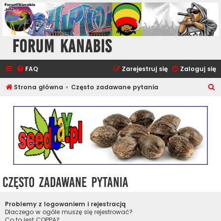
Forum Kanabis
FAQ
Zarejestruj się
Zaloguj się
S
Strona główna
Często zadawane pytania
z
u
k
a
j
Często zadawane pytania
Problemy z logowaniem i rejestracją
Dlaczego w ogóle muszę się rejestrować?
Co to jest COPPA?