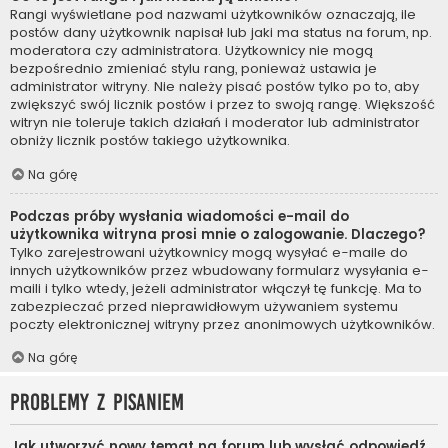
Rangi wyświetlane pod nazwami użytkowników oznaczają, ile
postów dany użytkownik napisał lub jaki ma status na forum, np.
moderatora czy administratora. Użytkownicy nie mogą
bezpośrednio zmieniać stylu rang, ponieważ ustawia je
administrator witryny. Nie należy pisać postów tylko po to, aby
zwiększyć swój licznik postów i przez to swoją rangę. Większość
witryn nie toleruje takich działań i moderator lub administrator
obniży licznik postów takiego użytkownika.
Na górę
Podczas próby wysłania wiadomości e-mail do
użytkownika witryna prosi mnie o zalogowanie. Dlaczego?
Tylko zarejestrowani użytkownicy mogą wysyłać e-maile do
innych użytkowników przez wbudowany formularz wysyłania e-
maili i tylko wtedy, jeżeli administrator włączył tę funkcję. Ma to
zabezpieczać przed nieprawidłowym używaniem systemu
poczty elektronicznej witryny przez anonimowych użytkowników.
Na górę
Problemy z pisaniem
Jak utworzyć nowy temat na forum lub wysłać odpowiedź