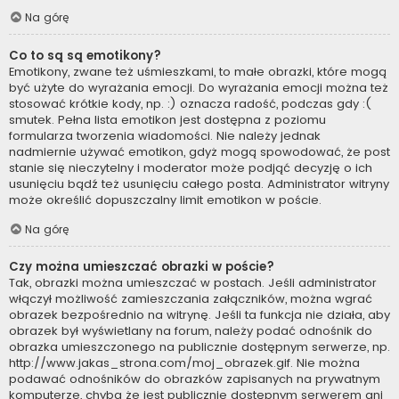
Na górę
Co to są są emotikony?
Emotikony, zwane też uśmieszkami, to małe obrazki, które mogą
być użyte do wyrażania emocji. Do wyrażania emocji można też
stosować krótkie kody, np. :) oznacza radość, podczas gdy :(
smutek. Pełna lista emotikon jest dostępna z poziomu
formularza tworzenia wiadomości. Nie należy jednak
nadmiernie używać emotikon, gdyż mogą spowodować, że post
stanie się nieczytelny i moderator może podjąć decyzję o ich
usunięciu bądź też usunięciu całego posta. Administrator witryny
może określić dopuszczalny limit emotikon w poście.
Na górę
Czy można umieszczać obrazki w poście?
Tak, obrazki można umieszczać w postach. Jeśli administrator
włączył możliwość zamieszczania załączników, można wgrać
obrazek bezpośrednio na witrynę. Jeśli ta funkcja nie działa, aby
obrazek był wyświetlany na forum, należy podać odnośnik do
obrazka umieszczonego na publicznie dostępnym serwerze, np.
http://www.jakas_strona.com/moj_obrazek.gif. Nie można
podawać odnośników do obrazków zapisanych na prywatnym
komputerze, chyba że jest publicznie dostępnym serwerem ani