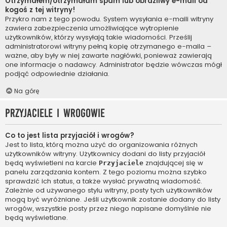
Otrzymałem/otrzymałam spam lub obraźliwy e-mail od
kogoś z tej witryny!
Przykro nam z tego powodu. System wysyłania e-maili witryny
zawiera zabezpieczenia umożliwiające wytropienie
użytkowników, którzy wysyłają takie wiadomości. Prześlij
administratorowi witryny pełną kopię otrzymanego e-maila –
ważne, aby były w niej zawarte nagłówki, ponieważ zawierają
one informacje o nadawcy. Administrator będzie wówczas mógł
podjąć odpowiednie działania.
Na górę
Przyjaciele i wrogowie
Co to jest lista przyjaciół i wrogów?
Jest to lista, którą można użyć do organizowania różnych
użytkowników witryny. Użytkownicy dodani do listy przyjaciół
będą wyświetleni na karcie
znajdującej się w
Przyjaciele
panelu zarządzania kontem. Z tego poziomu można szybko
sprawdzić ich status, a także wysłać prywatną wiadomość.
Zależnie od używanego stylu witryny, posty tych użytkowników
mogą być wyróżniane. Jeśli użytkownik zostanie dodany do listy
wrogów, wszystkie posty przez niego napisane domyślnie nie
będą wyświetlane.