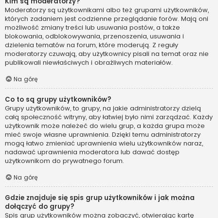
Kim są moderatorzy?
Moderatorzy są użytkownikami albo też grupami użytkowników,
których zadaniem jest codzienne przeglądanie forów. Mają oni
możliwość zmiany treści lub usuwania postów, a także
blokowania, odblokowywania, przenoszenia, usuwania i
dzielenia tematów na forum, które moderują. Z reguły
moderatorzy czuwają, aby użytkownicy pisali na temat oraz nie
publikowali niewłaściwych i obraźliwych materiałów.
Na górę
Co to są grupy użytkowników?
Grupy użytkowników, to grupy, na jakie administratorzy dzielą
całą społeczność witryny, aby łatwiej było nimi zarządzać. Każdy
użytkownik może należeć do wielu grup, a każda grupa może
mieć swoje własne uprawnienia. Dzięki temu administratorzy
mogą łatwo zmieniać uprawnienia wielu użytkowników naraz,
nadawać uprawnienia moderatora lub dawać dostęp
użytkownikom do prywatnego forum.
Na górę
Gdzie znajduje się spis grup użytkowników i jak można
dołączyć do grupy?
Spis grup użytkowników można zobaczyć, otwierając kartę