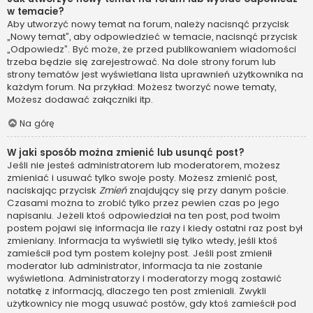
w temacie?
Aby utworzyć nowy temat na forum, należy nacisnąć przycisk
„Nowy temat”, aby odpowiedzieć w temacie, nacisnąć przycisk
„Odpowiedz”. Być może, że przed publikowaniem wiadomości
trzeba będzie się zarejestrować. Na dole strony forum lub
strony tematów jest wyświetlana lista uprawnień użytkownika na
każdym forum. Na przykład: Możesz tworzyć nowe tematy,
Możesz dodawać załączniki itp.
Na górę
W jaki sposób można zmienić lub usunąć post?
Jeśli nie jesteś administratorem lub moderatorem, możesz
zmieniać i usuwać tylko swoje posty. Możesz zmienić post,
naciskając przycisk
Zmień
znajdujący się przy danym poście.
Czasami można to zrobić tylko przez pewien czas po jego
napisaniu. Jeżeli ktoś odpowiedział na ten post, pod twoim
postem pojawi się informacja ile razy i kiedy ostatni raz post był
zmieniany. Informacja ta wyświetli się tylko wtedy, jeśli ktoś
zamieścił pod tym postem kolejny post. Jeśli post zmienił
moderator lub administrator, informacja ta nie zostanie
wyświetlona. Administratorzy i moderatorzy mogą zostawić
notatkę z informacją, dlaczego ten post zmieniali. Zwykli
użytkownicy nie mogą usuwać postów, gdy ktoś zamieścił pod