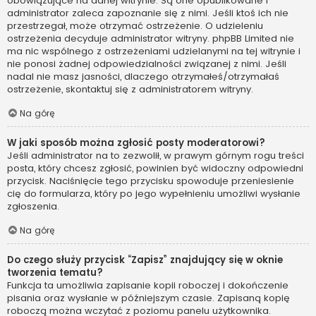
obowiązujące na danej witrynie. Są one opublikowane i
administrator zaleca zapoznanie się z nimi. Jeśli ktoś ich nie
przestrzegał, może otrzymać ostrzeżenie. O udzieleniu
ostrzeżenia decyduje administrator witryny. phpBB Limited nie
ma nic wspólnego z ostrzeżeniami udzielanymi na tej witrynie i
nie ponosi żadnej odpowiedzialności związanej z nimi. Jeśli
nadal nie masz jasności, dlaczego otrzymałeś/otrzymałaś
ostrzeżenie, skontaktuj się z administratorem witryny.
Na górę
W jaki sposób można zgłosić posty moderatorowi?
Jeśli administrator na to zezwolił, w prawym górnym rogu treści
posta, który chcesz zgłosić, powinien być widoczny odpowiedni
przycisk. Naciśnięcie tego przycisku spowoduje przeniesienie
cię do formularza, który po jego wypełnieniu umożliwi wysłanie
zgłoszenia.
Na górę
Do czego służy przycisk “Zapisz” znajdujący się w oknie
tworzenia tematu?
Funkcja ta umożliwia zapisanie kopii roboczej i dokończenie
pisania oraz wysłanie w późniejszym czasie. Zapisaną kopię
roboczą można wczytać z poziomu panelu użytkownika.