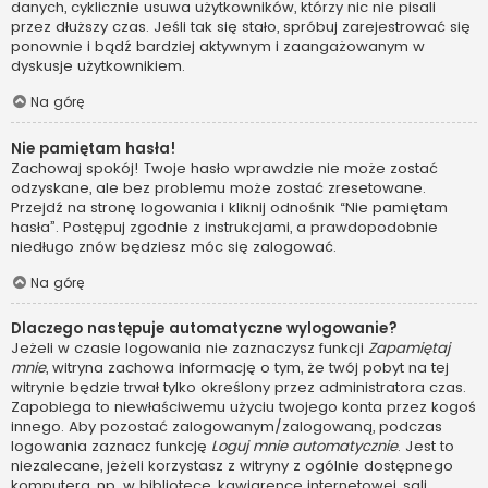
danych, cyklicznie usuwa użytkowników, którzy nic nie pisali
przez dłuższy czas. Jeśli tak się stało, spróbuj zarejestrować się
ponownie i bądź bardziej aktywnym i zaangażowanym w
dyskusje użytkownikiem.
Na górę
Nie pamiętam hasła!
Zachowaj spokój! Twoje hasło wprawdzie nie może zostać
odzyskane, ale bez problemu może zostać zresetowane.
Przejdź na stronę logowania i kliknij odnośnik “Nie pamiętam
hasła”. Postępuj zgodnie z instrukcjami, a prawdopodobnie
niedługo znów będziesz móc się zalogować.
Na górę
Dlaczego następuje automatyczne wylogowanie?
Jeżeli w czasie logowania nie zaznaczysz funkcji
Zapamiętaj
mnie
, witryna zachowa informację o tym, że twój pobyt na tej
witrynie będzie trwał tylko określony przez administratora czas.
Zapobiega to niewłaściwemu użyciu twojego konta przez kogoś
innego. Aby pozostać zalogowanym/zalogowaną, podczas
logowania zaznacz funkcję
Loguj mnie automatycznie
. Jest to
niezalecane, jeżeli korzystasz z witryny z ogólnie dostępnego
komputera, np. w bibliotece, kawiarence internetowej, sali