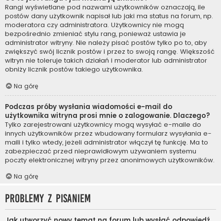
Rangi wyświetlane pod nazwami użytkowników oznaczają, ile
postów dany użytkownik napisał lub jaki ma status na forum, np.
moderatora czy administratora. Użytkownicy nie mogą
bezpośrednio zmieniać stylu rang, ponieważ ustawia je
administrator witryny. Nie należy pisać postów tylko po to, aby
zwiększyć swój licznik postów i przez to swoją rangę. Większość
witryn nie toleruje takich działań i moderator lub administrator
obniży licznik postów takiego użytkownika.
Na górę
Podczas próby wysłania wiadomości e-mail do
użytkownika witryna prosi mnie o zalogowanie. Dlaczego?
Tylko zarejestrowani użytkownicy mogą wysyłać e-maile do
innych użytkowników przez wbudowany formularz wysyłania e-
maili i tylko wtedy, jeżeli administrator włączył tę funkcję. Ma to
zabezpieczać przed nieprawidłowym używaniem systemu
poczty elektronicznej witryny przez anonimowych użytkowników.
Na górę
Problemy z pisaniem
Jak utworzyć nowy temat na forum lub wysłać odpowiedź