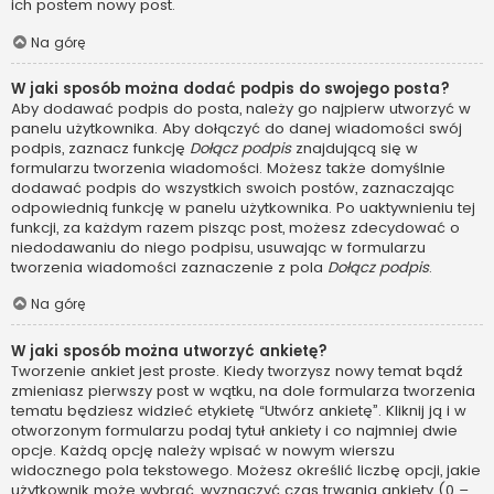
ich postem nowy post.
Na górę
W jaki sposób można dodać podpis do swojego posta?
Aby dodawać podpis do posta, należy go najpierw utworzyć w
panelu użytkownika. Aby dołączyć do danej wiadomości swój
podpis, zaznacz funkcję
Dołącz podpis
znajdującą się w
formularzu tworzenia wiadomości. Możesz także domyślnie
dodawać podpis do wszystkich swoich postów, zaznaczając
odpowiednią funkcję w panelu użytkownika. Po uaktywnieniu tej
funkcji, za każdym razem pisząc post, możesz zdecydować o
niedodawaniu do niego podpisu, usuwając w formularzu
tworzenia wiadomości zaznaczenie z pola
Dołącz podpis
.
Na górę
W jaki sposób można utworzyć ankietę?
Tworzenie ankiet jest proste. Kiedy tworzysz nowy temat bądź
zmieniasz pierwszy post w wątku, na dole formularza tworzenia
tematu będziesz widzieć etykietę “Utwórz ankietę”. Kliknij ją i w
otworzonym formularzu podaj tytuł ankiety i co najmniej dwie
opcje. Każdą opcję należy wpisać w nowym wierszu
widocznego pola tekstowego. Możesz określić liczbę opcji, jakie
użytkownik może wybrać, wyznaczyć czas trwania ankiety (0 –