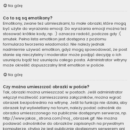
Na górę
Co to są są emotikony?
Emotikony, zwane też uśmieszkami, to małe obrazki, które mogą
być użyte do wyrażania emocji. Do wyrażania emocji można też
stosować krótkie kody, np. :) oznacza radość, podczas gdy :(
smutek. Pełna lista emotikon jest dostępna z poziomu
formularza tworzenia wiadomości. Nie należy jednak
nadmiernie używać emotikon, gdyż mogą spowodować, że post
stanie się nieczytelny i moderator może podjąć decyzję o ich
usunięciu bądź też usunięciu całego posta. Administrator witryny
może określić dopuszczalny limit emotikon w poście.
Na górę
Czy można umieszczać obrazki w poście?
Tak, obrazki można umieszczać w postach. Jeśli administrator
włączył możliwość zamieszczania załączników, można wgrać
obrazek bezpośrednio na witrynę. Jeśli ta funkcja nie działa, aby
obrazek był wyświetlany na forum, należy podać odnośnik do
obrazka umieszczonego na publicznie dostępnym serwerze, np.
http://www.jakas_strona.com/moj_obrazek.gif. Nie można
podawać odnośników do obrazków zapisanych na prywatnym
komputerze, chyba że jest publicznie dostępnym serwerem ani