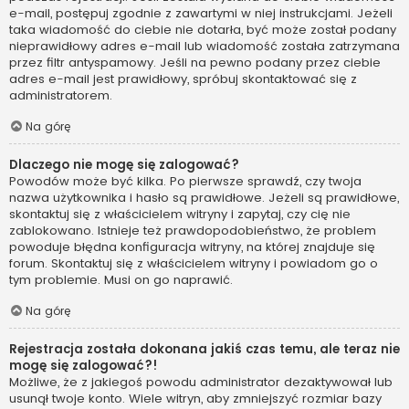
e-mail, postępuj zgodnie z zawartymi w niej instrukcjami. Jeżeli
taka wiadomość do ciebie nie dotarła, być może został podany
nieprawidłowy adres e-mail lub wiadomość została zatrzymana
przez filtr antyspamowy. Jeśli na pewno podany przez ciebie
adres e-mail jest prawidłowy, spróbuj skontaktować się z
administratorem.
Na górę
Dlaczego nie mogę się zalogować?
Powodów może być kilka. Po pierwsze sprawdź, czy twoja
nazwa użytkownika i hasło są prawidłowe. Jeżeli są prawidłowe,
skontaktuj się z właścicielem witryny i zapytaj, czy cię nie
zablokowano. Istnieje też prawdopodobieństwo, że problem
powoduje błędna konfiguracja witryny, na której znajduje się
forum. Skontaktuj się z właścicielem witryny i powiadom go o
tym problemie. Musi on go naprawić.
Na górę
Rejestracja została dokonana jakiś czas temu, ale teraz nie
mogę się zalogować?!
Możliwe, że z jakiegoś powodu administrator dezaktywował lub
usunął twoje konto. Wiele witryn, aby zmniejszyć rozmiar bazy