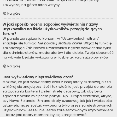
Odnośnik do panelu o nazwie “Moje konto” znajduje się
zazwyczaj na górze stron witryny.
Na górę
W jaki sposób można zapobiec wyświetlaniu nazwy
użytkownika na liście użytkowników przeglądających
forum?
W panelu zarządzania kontem, w “Ustawieniach witryny”
znajduje się funkcja
Nie pokazuj statusu online
. Włącz tę funkcję,
zaznaczając
Tak
. Nazwa użytkownika będzie wyświetlana tylko
dla administratorów, moderatorów i dla ciebie. Twoja obecność
na witrynie będzie wykazana w liczbie ukrytych użytkowników.
Na górę
Jest wyświetlany nieprawidłowy czas!
Możliwe, że jest wyświetlany czas z innej strefy czasowej, niż ta,
w której się znajdujesz. Jeśli tak właśnie jest, przejdź do panelu
zarządzania kontem i zmień strefę czasową, tak aby była
zgodna z twoim miejscem pobytu. Np. Europa centralna, Afryka,
czy Nowa Zelandia. Zmiana strefy czasowej, tak jak i większości
ustawień, może zostać wykonana tylko przez zarejestrowanych
użytkowników. Jeżeli nie jesteś zarejestrowanym użytkownikiem
– teraz jest dobry moment, by się zarejestrować.