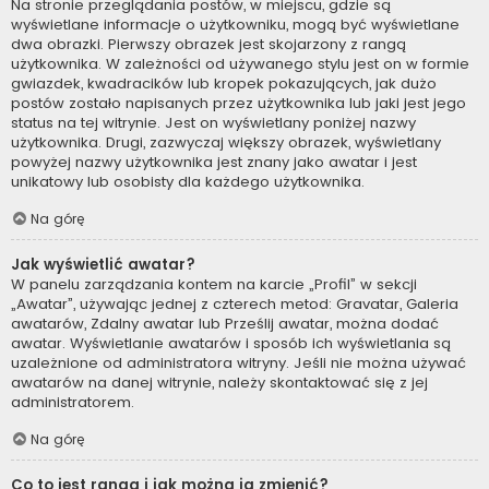
Na stronie przeglądania postów, w miejscu, gdzie są
wyświetlane informacje o użytkowniku, mogą być wyświetlane
dwa obrazki. Pierwszy obrazek jest skojarzony z rangą
użytkownika. W zależności od używanego stylu jest on w formie
gwiazdek, kwadracików lub kropek pokazujących, jak dużo
postów zostało napisanych przez użytkownika lub jaki jest jego
status na tej witrynie. Jest on wyświetlany poniżej nazwy
użytkownika. Drugi, zazwyczaj większy obrazek, wyświetlany
powyżej nazwy użytkownika jest znany jako awatar i jest
unikatowy lub osobisty dla każdego użytkownika.
Na górę
Jak wyświetlić awatar?
W panelu zarządzania kontem na karcie „Profil” w sekcji
„Awatar”, używając jednej z czterech metod: Gravatar, Galeria
awatarów, Zdalny awatar lub Prześlij awatar, można dodać
awatar. Wyświetlanie awatarów i sposób ich wyświetlania są
uzależnione od administratora witryny. Jeśli nie można używać
awatarów na danej witrynie, należy skontaktować się z jej
administratorem.
Na górę
Co to jest ranga i jak można ją zmienić?