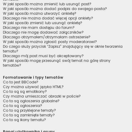
W jaki sposób można zmienić lub usunąć post?
W jaki sposób można dodać podpis do swojego posta?
W jaki sposób można utworzyć ankietę?
Dlaczego nie można dodać więcej opcji ankiety?
W jaki sposób zmienić lub usunąć ankietę?
Dlaczego nie mam dostępu do forum?
Dlaczego nie mogę dodawać załączników?
Dlaczego otrzymałem/otrzymałam ostrzeżenie?
W jaki sposób można zgłosić posty moderatorowi?
Do czego służy przycisk “Zapisz” znajdujący się w oknie tworzenia
tematu?
Dlaczego mój post musi być akceptowany?
W jaki sposób mogę przesunąć swój temat na górę strony
tematów?
Formatowanie i typy tematów
Co to jest BBCode?
Czy można używać języka HTML?
Co to są są emotikony?
Czy można umieszczać obrazki w poście?
Co to są ogłoszenia globalne?
Co to są ogłoszenia?
Co to są przyklejone tematy?
Co to są zamknięte tematy?
Co to są ikony tematu?
Rangi użytkownika i grupy