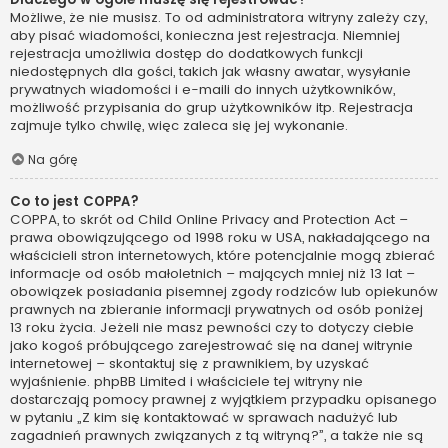
Możliwe, że nie musisz. To od administratora witryny zależy czy,
aby pisać wiadomości, konieczna jest rejestracja. Niemniej
rejestracja umożliwia dostęp do dodatkowych funkcji
niedostępnych dla gości, takich jak własny awatar, wysyłanie
prywatnych wiadomości i e-maili do innych użytkowników,
możliwość przypisania do grup użytkowników itp. Rejestracja
zajmuje tylko chwilę, więc zaleca się jej wykonanie.
Na górę
Co to jest COPPA?
COPPA, to skrót od Child Online Privacy and Protection Act –
prawa obowiązującego od 1998 roku w USA, nakładającego na
właścicieli stron internetowych, które potencjalnie mogą zbierać
informacje od osób małoletnich – mających mniej niż 13 lat –
obowiązek posiadania pisemnej zgody rodziców lub opiekunów
prawnych na zbieranie informacji prywatnych od osób poniżej
13 roku życia. Jeżeli nie masz pewności czy to dotyczy ciebie
jako kogoś próbującego zarejestrować się na danej witrynie
internetowej – skontaktuj się z prawnikiem, by uzyskać
wyjaśnienie. phpBB Limited i właściciele tej witryny nie
dostarczają pomocy prawnej z wyjątkiem przypadku opisanego
w pytaniu „Z kim się kontaktować w sprawach nadużyć lub
zagadnień prawnych związanych z tą witryną?”, a także nie są