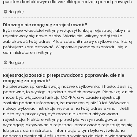
punktem kontaktowym dla wszelkiego rodzaju porad prawnych.
Na górę
Dlaczego nie mogę się zarejestrować?
Być może właściciel witryny wyłączył funkcję rejestracji, aby nie
rejestrowały się nowe osoby. Właściciel witryny mógł także
zablokować twój adres IP lub zabronił nazwy użytkownika, którą
próbujesz zarejestrować. W sprawie pomocy skontaktuj się z
administratorem witryny.
Na górę
Rejestracja została przeprowadzona poprawnie, ale nie
mogę się zalogować!
Po pierwsze, sprawdź swoją nazwę użytkownika i hasło. Jeśli są
poprawne, to wystąpiła jedna z dwóch przyczyn. Pierwszą z nich
może być włączona funkcja COPPA, a w czasie rejestracji
została podana informacja, że masz mniej niż 13 lat. Wówczas
należy wykonać instrukcje wysłane na twój adres e-mail. Jeśli
nie to było przyczyną, być może nie została aktywowana
rejestracja. Niektóre witryny przed pierwszym zalogowaniem
wymagają aktywowania rejestracji przez osobę rejestrującą się
lub przez administratora. Informacja o tym była wyświetlona
podczas rejestracji. Jeśli została wysłana do ciebie wiadomość