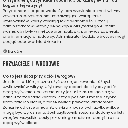
Otrzymałem/otrzymałam spam lub obraźliwy e-mail od
kogoś z tej witryny!
Przykro nam z tego powodu. System wysyłania e-maili witryny
zawiera zabezpieczenia umożliwiające wytropienie
użytkowników, którzy wysyłają takie wiadomości. Prześlij
administratorowi witryny pełną kopię otrzymanego e-maila –
ważne, aby były w niej zawarte nagłówki, ponieważ zawierają
one informacje o nadawcy. Administrator będzie wówczas mógł
podjąć odpowiednie działania.
Na górę
Przyjaciele i wrogowie
Co to jest lista przyjaciół i wrogów?
Jest to lista, którą można użyć do organizowania różnych
użytkowników witryny. Użytkownicy dodani do listy przyjaciół
będą wyświetleni na karcie
znajdującej się w
Przyjaciele
panelu zarządzania kontem. Z tego poziomu można szybko
sprawdzić ich status, a także wysłać prywatną wiadomość.
Zależnie od używanego stylu witryny, posty tych użytkowników
mogą być wyróżniane. Jeśli użytkownik zostanie dodany do listy
wrogów, wszystkie posty przez niego napisane domyślnie nie
będą wyświetlane.