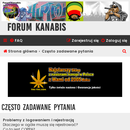
Forum Kanabis
FAQ
Zarejestruj się
Zaloguj się
S
Strona główna
Często zadawane pytania
z
u
k
a
j
Często zadawane pytania
Problemy z logowaniem i rejestracją
Dlaczego w ogóle muszę się rejestrować?
Co to jest COPPA?