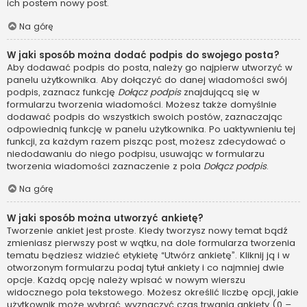
ich postem nowy post.
Na górę
W jaki sposób można dodać podpis do swojego posta?
Aby dodawać podpis do posta, należy go najpierw utworzyć w
panelu użytkownika. Aby dołączyć do danej wiadomości swój
podpis, zaznacz funkcję
Dołącz podpis
znajdującą się w
formularzu tworzenia wiadomości. Możesz także domyślnie
dodawać podpis do wszystkich swoich postów, zaznaczając
odpowiednią funkcję w panelu użytkownika. Po uaktywnieniu tej
funkcji, za każdym razem pisząc post, możesz zdecydować o
niedodawaniu do niego podpisu, usuwając w formularzu
tworzenia wiadomości zaznaczenie z pola
Dołącz podpis
.
Na górę
W jaki sposób można utworzyć ankietę?
Tworzenie ankiet jest proste. Kiedy tworzysz nowy temat bądź
zmieniasz pierwszy post w wątku, na dole formularza tworzenia
tematu będziesz widzieć etykietę “Utwórz ankietę”. Kliknij ją i w
otworzonym formularzu podaj tytuł ankiety i co najmniej dwie
opcje. Każdą opcję należy wpisać w nowym wierszu
widocznego pola tekstowego. Możesz określić liczbę opcji, jakie
użytkownik może wybrać, wyznaczyć czas trwania ankiety (0 –