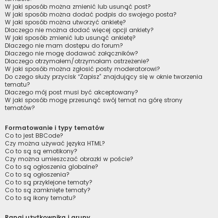
W jaki sposób można zmienić lub usunąć post?
W jaki sposób można dodać podpis do swojego posta?
W jaki sposób można utworzyć ankietę?
Dlaczego nie można dodać więcej opcji ankiety?
W jaki sposób zmienić lub usunąć ankietę?
Dlaczego nie mam dostępu do forum?
Dlaczego nie mogę dodawać załączników?
Dlaczego otrzymałem/otrzymałam ostrzeżenie?
W jaki sposób można zgłosić posty moderatorowi?
Do czego służy przycisk “Zapisz” znajdujący się w oknie tworzenia
tematu?
Dlaczego mój post musi być akceptowany?
W jaki sposób mogę przesunąć swój temat na górę strony
tematów?
Formatowanie i typy tematów
Co to jest BBCode?
Czy można używać języka HTML?
Co to są są emotikony?
Czy można umieszczać obrazki w poście?
Co to są ogłoszenia globalne?
Co to są ogłoszenia?
Co to są przyklejone tematy?
Co to są zamknięte tematy?
Co to są ikony tematu?
Rangi użytkownika i grupy