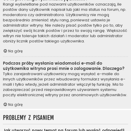
Rangi wyświetlane pod nazwami użytkowników oznaczają, ile
postów dany użytkownik napisał lub jaki ma status na forum, np.
moderatora czy administratora. Użytkownicy nie mogą
bezpośrednio zmieniać stylu rang, ponieważ ustawia je
administrator witryny. Nie należy pisać postów tylko po to, aby
zwiększyć swój licznik postów i przez to swoją rangę. Większość
witryn nie toleruje takich działań i moderator lub administrator
obniży licznik postów takiego użytkownika.
Na górę
Podczas próby wysłania wiadomości e-mail do
użytkownika witryna prosi mnie o zalogowanie. Dlaczego?
Tylko zarejestrowani użytkownicy mogą wysyłać e-maile do
innych użytkowników przez wbudowany formularz wysyłania e-
maili i tylko wtedy, jeżeli administrator włączył tę funkcję. Ma to
zabezpieczać przed nieprawidłowym używaniem systemu
poczty elektronicznej witryny przez anonimowych użytkowników.
Na górę
Problemy z pisaniem
Jak utworzyć nowy temat na forum lub wysłać odpowiedź