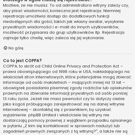
Możliwe, że nie musisz. To od administratora witryny zależy czy,
aby pisać wiadomości, konieczna jest rejestracja. Niemniej
rejestracja umożliwia dostęp do dodatkowych funkcji
niedostępnych dla gości, takich jak własny awatar, wysyłanie
prywatnych wiadomości i e-maili do innych użytkowników,
możliwość przypisania do grup użytkowników itp. Rejestracja
zajmuje tylko chwilę, więc zaleca się jej wykonanie.
Na górę
Co to jest COPPA?
COPPA, to skrót od Child Online Privacy and Protection Act –
prawa obowiązującego od 1998 roku w USA, nakładającego na
właścicieli stron internetowych, które potencjalnie mogą zbierać
informacje od osób małoletnich – mających mniej niż 13 lat –
obowiązek posiadania pisemnej zgody rodziców lub opiekunów
prawnych na zbieranie informacji prywatnych od osób poniżej
13 roku życia. Jeżeli nie masz pewności czy to dotyczy ciebie
jako kogoś próbującego zarejestrować się na danej witrynie
internetowej – skontaktuj się z prawnikiem, by uzyskać
wyjaśnienie. phpBB Limited i właściciele tej witryny nie
dostarczają pomocy prawnej z wyjątkiem przypadku opisanego
w pytaniu „Z kim się kontaktować w sprawach nadużyć lub
zagadnień prawnych związanych z tą witryną?”, a także nie są