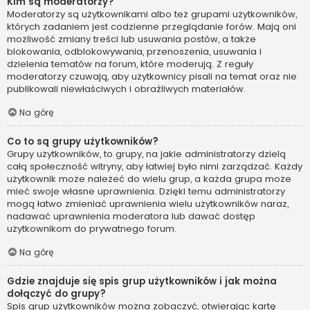
Kim są moderatorzy?
Moderatorzy są użytkownikami albo też grupami użytkowników,
których zadaniem jest codzienne przeglądanie forów. Mają oni
możliwość zmiany treści lub usuwania postów, a także
blokowania, odblokowywania, przenoszenia, usuwania i
dzielenia tematów na forum, które moderują. Z reguły
moderatorzy czuwają, aby użytkownicy pisali na temat oraz nie
publikowali niewłaściwych i obraźliwych materiałów.
Na górę
Co to są grupy użytkowników?
Grupy użytkowników, to grupy, na jakie administratorzy dzielą
całą społeczność witryny, aby łatwiej było nimi zarządzać. Każdy
użytkownik może należeć do wielu grup, a każda grupa może
mieć swoje własne uprawnienia. Dzięki temu administratorzy
mogą łatwo zmieniać uprawnienia wielu użytkowników naraz,
nadawać uprawnienia moderatora lub dawać dostęp
użytkownikom do prywatnego forum.
Na górę
Gdzie znajduje się spis grup użytkowników i jak można
dołączyć do grupy?
Spis grup użytkowników można zobaczyć, otwierając kartę