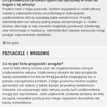
Otrzymałem/otrzymałam spam lub obraźliwy e-mail od
kogoś z tej witryny!
Przykro nam z tego powodu. System wysyłania e-maili witryny
zawiera zabezpieczenia umożliwiające wytropienie
użytkowników, którzy wysyłają takie wiadomości. Prześlij
administratorowi witryny pełną kopię otrzymanego e-maila –
ważne, aby były w niej zawarte nagłówki, ponieważ zawierają
one informacje o nadawcy. Administrator będzie wówczas mógł
podjąć odpowiednie działania.
Na górę
Przyjaciele i wrogowie
Co to jest lista przyjaciół i wrogów?
Jest to lista, którą można użyć do organizowania różnych
użytkowników witryny. Użytkownicy dodani do listy przyjaciół
będą wyświetleni na karcie
znajdującej się w
Przyjaciele
panelu zarządzania kontem. Z tego poziomu można szybko
sprawdzić ich status, a także wysłać prywatną wiadomość.
Zależnie od używanego stylu witryny, posty tych użytkowników
mogą być wyróżniane. Jeśli użytkownik zostanie dodany do listy
wrogów, wszystkie posty przez niego napisane domyślnie nie
będą wyświetlane.