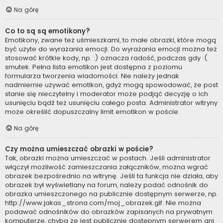
Na górę
Co to są są emotikony?
Emotikony, zwane też uśmieszkami, to małe obrazki, które mogą
być użyte do wyrażania emocji. Do wyrażania emocji można też
stosować krótkie kody, np. :) oznacza radość, podczas gdy :(
smutek. Pełna lista emotikon jest dostępna z poziomu
formularza tworzenia wiadomości. Nie należy jednak
nadmiernie używać emotikon, gdyż mogą spowodować, że post
stanie się nieczytelny i moderator może podjąć decyzję o ich
usunięciu bądź też usunięciu całego posta. Administrator witryny
może określić dopuszczalny limit emotikon w poście.
Na górę
Czy można umieszczać obrazki w poście?
Tak, obrazki można umieszczać w postach. Jeśli administrator
włączył możliwość zamieszczania załączników, można wgrać
obrazek bezpośrednio na witrynę. Jeśli ta funkcja nie działa, aby
obrazek był wyświetlany na forum, należy podać odnośnik do
obrazka umieszczonego na publicznie dostępnym serwerze, np.
http://www.jakas_strona.com/moj_obrazek.gif. Nie można
podawać odnośników do obrazków zapisanych na prywatnym
komputerze, chyba że jest publicznie dostępnym serwerem ani