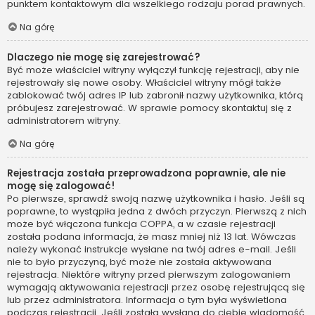
punktem kontaktowym dla wszelkiego rodzaju porad prawnych.
Na górę
Dlaczego nie mogę się zarejestrować?
Być może właściciel witryny wyłączył funkcję rejestracji, aby nie
rejestrowały się nowe osoby. Właściciel witryny mógł także
zablokować twój adres IP lub zabronił nazwy użytkownika, którą
próbujesz zarejestrować. W sprawie pomocy skontaktuj się z
administratorem witryny.
Na górę
Rejestracja została przeprowadzona poprawnie, ale nie
mogę się zalogować!
Po pierwsze, sprawdź swoją nazwę użytkownika i hasło. Jeśli są
poprawne, to wystąpiła jedna z dwóch przyczyn. Pierwszą z nich
może być włączona funkcja COPPA, a w czasie rejestracji
została podana informacja, że masz mniej niż 13 lat. Wówczas
należy wykonać instrukcje wysłane na twój adres e-mail. Jeśli
nie to było przyczyną, być może nie została aktywowana
rejestracja. Niektóre witryny przed pierwszym zalogowaniem
wymagają aktywowania rejestracji przez osobę rejestrującą się
lub przez administratora. Informacja o tym była wyświetlona
podczas rejestracji. Jeśli została wysłana do ciebie wiadomość