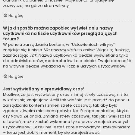
Odnośnik do panelu o nazwie “Moje konto” znajduje się
zazwyczaj na górze stron witryny.
Na górę
W jaki sposób można zapobiec wyświetlaniu nazwy
użytkownika na liście użytkowników przeglądających
forum?
W panelu zarządzania kontem, w “Ustawieniach witryny”
znajduje się funkcja
Nie pokazuj statusu online
. Włącz tę funkcję,
zaznaczając
Tak
. Nazwa użytkownika będzie wyświetlana tylko
dla administratorów, moderatorów i dla ciebie. Twoja obecność
na witrynie będzie wykazana w liczbie ukrytych użytkowników.
Na górę
Jest wyświetlany nieprawidłowy czas!
Możliwe, że jest wyświetlany czas z innej strefy czasowej, niż ta,
w której się znajdujesz. Jeśli tak właśnie jest, przejdź do panelu
zarządzania kontem i zmień strefę czasową, tak aby była
zgodna z twoim miejscem pobytu. Np. Europa centralna, Afryka,
czy Nowa Zelandia. Zmiana strefy czasowej, tak jak i większości
ustawień, może zostać wykonana tylko przez zarejestrowanych
użytkowników. Jeżeli nie jesteś zarejestrowanym użytkownikiem
– teraz jest dobry moment, by się zarejestrować.