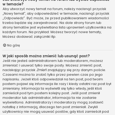
w temacie?
Aby utworzyć nowy temat na forum, należy nacisnąć przycisk
„Nowy temat”, aby odpowiedzieć w temacie, nacisnąć przycisk
„Odpowiedz”. Być może, że przed publikowaniem wiadomości
trzeba będzie się zarejestrować. Na dole strony forum lub
strony tematów jest wyświetlana lista uprawnień użytkownika na
każdym forum. Na przykład: Możesz tworzyć nowe tematy,
Możesz dodawać załączniki itp.
Na górę
W jaki sposób można zmienić lub usunąć post?
Jeśli nie jesteś administratorem lub moderatorem, możesz
zmieniać i usuwać tylko swoje posty. Możesz zmienić post,
naciskając przycisk
Zmień
znajdujący się przy danym poście.
Czasami można to zrobić tylko przez pewien czas po jego
napisaniu. Jeżeli ktoś odpowiedział na ten post, pod twoim
postem pojawi się informacja ile razy i kiedy ostatni raz post był
zmieniany. Informacja ta wyświetli się tylko wtedy, jeśli ktoś
zamieścił pod tym postem kolejny post. Jeśli post zmienił
moderator lub administrator, informacja ta nie zostanie
wyświetlona. Administratorzy i moderatorzy mogą zostawić
notatkę z informacją, dlaczego ten post zmieniali. Zwykli
użytkownicy nie mogą usuwać postów, gdy ktoś zamieścił pod