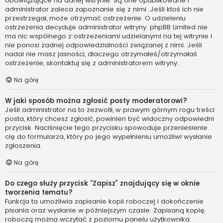
obowiązujące na danej witrynie. Są one opublikowane i
administrator zaleca zapoznanie się z nimi. Jeśli ktoś ich nie
przestrzegał, może otrzymać ostrzeżenie. O udzieleniu
ostrzeżenia decyduje administrator witryny. phpBB Limited nie
ma nic wspólnego z ostrzeżeniami udzielanymi na tej witrynie i
nie ponosi żadnej odpowiedzialności związanej z nimi. Jeśli
nadal nie masz jasności, dlaczego otrzymałeś/otrzymałaś
ostrzeżenie, skontaktuj się z administratorem witryny.
Na górę
W jaki sposób można zgłosić posty moderatorowi?
Jeśli administrator na to zezwolił, w prawym górnym rogu treści
posta, który chcesz zgłosić, powinien być widoczny odpowiedni
przycisk. Naciśnięcie tego przycisku spowoduje przeniesienie
cię do formularza, który po jego wypełnieniu umożliwi wysłanie
zgłoszenia.
Na górę
Do czego służy przycisk “Zapisz” znajdujący się w oknie
tworzenia tematu?
Funkcja ta umożliwia zapisanie kopii roboczej i dokończenie
pisania oraz wysłanie w późniejszym czasie. Zapisaną kopię
roboczą można wczytać z poziomu panelu użytkownika.