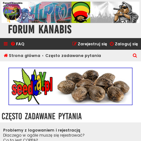
Forum Kanabis
FAQ
Zarejestruj się
Zaloguj się
S
Strona główna
Często zadawane pytania
z
u
k
a
j
Często zadawane pytania
Problemy z logowaniem i rejestracją
Dlaczego w ogóle muszę się rejestrować?
Co to jest COPPA?