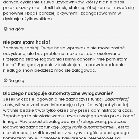
danych, cyklicznie usuwa użytkowników, którzy nic nie pisali
przez dłuższy czas. Jeśli tak się stało, spróbuj zarejestrować się
ponownie i bądź bardziej aktywnym i zaangażowanym w
dyskusje użytkownikiem.
Na górę
Nie pamiętam hasła!
Zachowaj spokój! Twoje hasło wprawdzie nie może zostać
odzyskane, ale bez problemu może zostać zresetowane.
Przejdź na stronę logowania i kliknij odnośnik “Nie pamiętam
hasła”. Postępuj zgodnie z instrukcjami, a prawdopodobnie
niedługo znów będziesz móc się zalogować.
Na górę
Dlaczego następuje automatyczne wylogowanie?
Jeżeli w czasie logowania nie zaznaczysz funkcji
Zapamiętaj
mnie
, witryna zachowa informację o tym, że twój pobyt na tej
witrynie będzie trwał tylko określony przez administratora czas.
Zapobiega to niewłaściwemu użyciu twojego konta przez kogoś
innego. Aby pozostać zalogowanym/zalogowaną, podczas
logowania zaznacz funkcję
Loguj mnie automatycznie
. Jest to
niezalecane, jeżeli korzystasz z witryny z ogólnie dostępnego
komputera, np. w bibliotece, kawiarence internetowej, sali