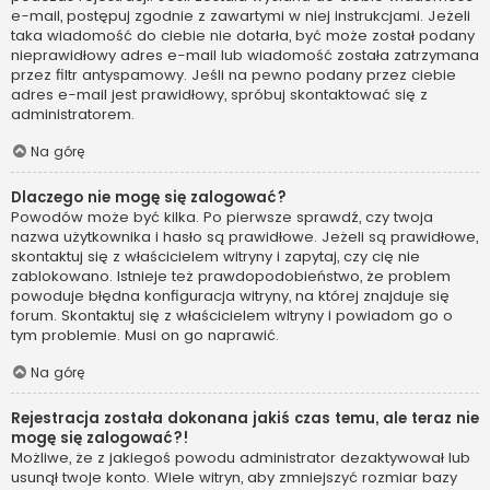
e-mail, postępuj zgodnie z zawartymi w niej instrukcjami. Jeżeli
taka wiadomość do ciebie nie dotarła, być może został podany
nieprawidłowy adres e-mail lub wiadomość została zatrzymana
przez filtr antyspamowy. Jeśli na pewno podany przez ciebie
adres e-mail jest prawidłowy, spróbuj skontaktować się z
administratorem.
Na górę
Dlaczego nie mogę się zalogować?
Powodów może być kilka. Po pierwsze sprawdź, czy twoja
nazwa użytkownika i hasło są prawidłowe. Jeżeli są prawidłowe,
skontaktuj się z właścicielem witryny i zapytaj, czy cię nie
zablokowano. Istnieje też prawdopodobieństwo, że problem
powoduje błędna konfiguracja witryny, na której znajduje się
forum. Skontaktuj się z właścicielem witryny i powiadom go o
tym problemie. Musi on go naprawić.
Na górę
Rejestracja została dokonana jakiś czas temu, ale teraz nie
mogę się zalogować?!
Możliwe, że z jakiegoś powodu administrator dezaktywował lub
usunął twoje konto. Wiele witryn, aby zmniejszyć rozmiar bazy