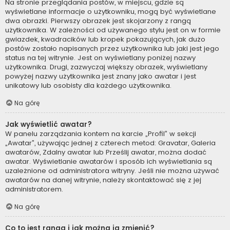
Na stronie przeglądania postów, w miejscu, gdzie są
wyświetlane informacje o użytkowniku, mogą być wyświetlane
dwa obrazki. Pierwszy obrazek jest skojarzony z rangą
użytkownika. W zależności od używanego stylu jest on w formie
gwiazdek, kwadracików lub kropek pokazujących, jak dużo
postów zostało napisanych przez użytkownika lub jaki jest jego
status na tej witrynie. Jest on wyświetlany poniżej nazwy
użytkownika. Drugi, zazwyczaj większy obrazek, wyświetlany
powyżej nazwy użytkownika jest znany jako awatar i jest
unikatowy lub osobisty dla każdego użytkownika.
Na górę
Jak wyświetlić awatar?
W panelu zarządzania kontem na karcie „Profil” w sekcji
„Awatar”, używając jednej z czterech metod: Gravatar, Galeria
awatarów, Zdalny awatar lub Prześlij awatar, można dodać
awatar. Wyświetlanie awatarów i sposób ich wyświetlania są
uzależnione od administratora witryny. Jeśli nie można używać
awatarów na danej witrynie, należy skontaktować się z jej
administratorem.
Na górę
Co to jest ranga i jak można ją zmienić?