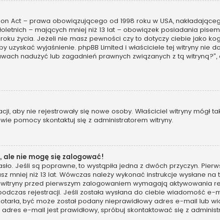
tion Act – prawa obowiązującego od 1998 roku w USA, nakładającego 
oletnich – mających mniej niż 13 lat – obowiązek posiadania pis
 roku życia. Jeżeli nie masz pewności czy to dotyczy ciebie jako 
, by uzyskać wyjaśnienie. phpBB Limited i właściciele tej witryny n
awach nadużyć lub zagadnień prawnych związanych z tą witryną?”,
racji, aby nie rejestrowały się nowe osoby. Właściciel witryny mógł 
wie pomocy skontaktuj się z administratorem witryny.
 ale nie mogę się zalogować!
sło. Jeśli są poprawne, to wystąpiła jedna z dwóch przyczyn. Pie
sz mniej niż 13 lat. Wówczas należy wykonać instrukcje wysłane na t
 witryny przed pierwszym zalogowaniem wymagają aktywowania rejes
podczas rejestracji. Jeśli została wysłana do ciebie wiadomość e-m
 dotarła, być może został podany nieprawidłowy adres e-mail lub wi
dres e-mail jest prawidłowy, spróbuj skontaktować się z administ