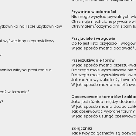
Prywatne wiadomości
Nie mogę wysyłać prywatnych w
Otrzymuję niechciane prywatne 
tkownika na liście użytkowników
Otrzymałem/otrzymałam spam lub 
Przyjaciele i wrogowie
st wyświetlany nieprawidłowy
Co to jest lista przyjaciół i wrogó
W jaki sposób można dodawać/usu
?
Przeszukiwanie forów
W jaki sposób można przeszukiwa
wnika witryna prosi mnie o
Dlaczego moje wyszukiwanie nie
Dlaczego moje wyszukiwanie zwra
Jak można wyszukać użytkownik
W jaki sposób można znaleźć swoj
iedź w temacie?
Obserwowanie tematów i zakła
a?
Jaka jest różnica między dodan
W jaki sposób można dodać zakł
Jak obserwować wybrane forum?
W jaki sposób usunąć obserwowa
Załączniki
Jakie typy załączników są dozwolo