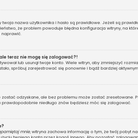
woja nazwa użytkownika i hasło są prawidłowe. Jeżeli są prawidłowe
eństwo, że problem powoduje błędna konfiguracja witryny, na której
o naprawić.
 ale teraz nie mogę się zalogować?!
ywował lub usunął twoje konto. Wiele witryn, aby zmniejszyć rozmi
 się stało, spróbuj zarejestrować się ponownie i bądź bardziej akt
ostać odzyskane, ale bez problemu może zostać zresetowane. Przej
, a prawdopodobnie niedługo znów będziesz móc się zalogować.
e?
apamiętaj mnie
, witryna zachowa informację o tym, że twój pobyt na 
u użyciu twojego konta przez kogoś innego. Aby pozostać zalogo