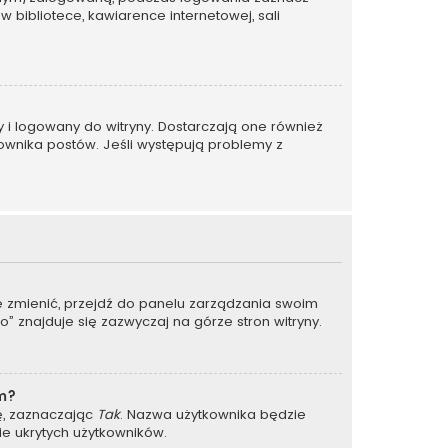
w bibliotece, kawiarence internetowej, sali
y i logowany do witryny. Dostarczają one również
kownika postów. Jeśli występują problemy z
je zmienić, przejdź do panelu zarządzania swoim
 znajduje się zazwyczaj na górze stron witryny.
um?
ję, zaznaczając
Tak
. Nazwa użytkownika będzie
ie ukrytych użytkowników.