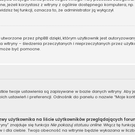
ane, jeżeli korzystasz z witryny z ogólnie dostępnego komputera, np. 
dzisz tej funkcji, oznacza to, że administrator ją wyłączył.
 utworzone przez phpBB dzięki, którym użytkownik jest autoryzowan
ora witryny – śledzenia przeczytanych i nieprzeczytanych przez użyt
 może być pomocne.
stkie twoje ustawienia są zapisywane w bazie danych witryny. Aby 
 ustawień i preferencji. Odnośnik do panelu o nazwie “Moje konto”
zwy użytkownika na liście użytkowników przeglądających for
yny” znajduje się funkcja
Nie pokazuj statusu online
. Włącz tę funkc
 i dla ciebie. Twoja obecność na witrynie będzie wykazana w liczb