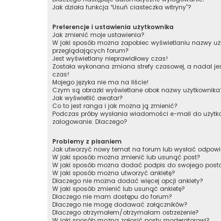
Jak działa funkcja “Usuń ciasteczka witryny”?
Preferencje i ustawienia użytkownika
Jak zmienić moje ustawienia?
W jaki sposób można zapobiec wyświetlaniu nazwy uży
przeglądających forum?
Jest wyświetlany nieprawidłowy czas!
Została wykonana zmiana strefy czasowej, a nadal je
czas!
Mojego języka nie ma na liście!
Czym są obrazki wyświetlane obok nazwy użytkownika
Jak wyświetlić awatar?
Co to jest ranga i jak można ją zmienić?
Podczas próby wysłania wiadomości e-mail do użytko
zalogowanie. Dlaczego?
Problemy z pisaniem
Jak utworzyć nowy temat na forum lub wysłać odpow
W jaki sposób można zmienić lub usunąć post?
W jaki sposób można dodać podpis do swojego post
W jaki sposób można utworzyć ankietę?
Dlaczego nie można dodać więcej opcji ankiety?
W jaki sposób zmienić lub usunąć ankietę?
Dlaczego nie mam dostępu do forum?
Dlaczego nie mogę dodawać załączników?
Dlaczego otrzymałem/otrzymałam ostrzeżenie?
W jaki sposób można zgłosić posty moderatorowi?