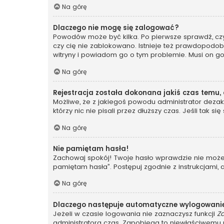
Na górę
Dlaczego nie mogę się zalogować?
Powodów może być kilka. Po pierwsze sprawdź, czy t
czy cię nie zablokowano. Istnieje też prawdopodobi
witryny i powiadom go o tym problemie. Musi on g
Na górę
Rejestracja została dokonana jakiś czas temu,
Możliwe, że z jakiegoś powodu administrator dezakt
którzy nic nie pisali przez dłuższy czas. Jeśli tak
Na górę
Nie pamiętam hasła!
Zachowaj spokój! Twoje hasło wprawdzie nie może z
pamiętam hasła”. Postępuj zgodnie z instrukcjami
Na górę
Dlaczego następuje automatyczne wylogowani
Jeżeli w czasie logowania nie zaznaczysz funkcji
Z
administratora czas. Zapobiega to niewłaściwem