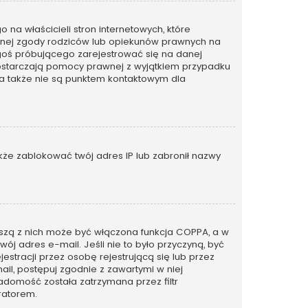
na właścicieli stron internetowych, które
emnej zgody rodziców lub opiekunów prawnych na
kogoś próbującego zarejestrować się na danej
ie dostarczają pomocy prawnej z wyjątkiem przypadku
 a także nie są punktem kontaktowym dla
także zablokować twój adres IP lub zabronił nazwy
rwszą z nich może być włączona funkcja COPPA, a w
wój adres e-mail. Jeśli nie to było przyczyną, być
tracji przez osobę rejestrującą się lub przez
ail, postępuj zgodnie z zawartymi w niej
adomość została zatrzymana przez filtr
ratorem.