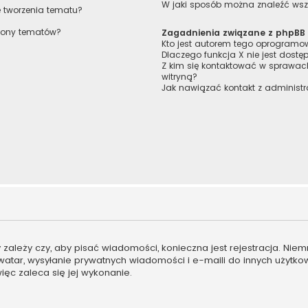
W jaki sposób można znaleźć wszy
e tworzenia tematu?
trony tematów?
Zagadnienia związane z phpBB
Kto jest autorem tego oprogram
Dlaczego funkcja X nie jest dostę
Z kim się kontaktować w sprawa
witryną?
Jak nawiązać kontakt z administr
ny zależy czy, aby pisać wiadomości, konieczna jest rejestracja. Ni
 awatar, wysyłanie prywatnych wiadomości i e-maili do innych użytk
więc zaleca się jej wykonanie.