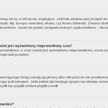
owej, niż ta, w której się znajdujesz. Jeśli tak właśnie jest, przejdź
tu. Np. Europa centralna, Afryka, czy Nowa Zelandia. Zmiana strefy
kowników. Jeżeli nie jesteś zarejestrowanym użytkownikiem – teraz
dal jest wyświetlany nieprawidłowy czas!
prawidłowo, a czas nadal jest wyświetlany nieprawidłowo, oznacza 
 naprawił problem.
wierającego twoją wersję językową albo nikt jeszcze nie przetłumac
ego potrzebujesz. Jeśli pakiet dla twojego języka nie istnieje, moż
.pl
® lub phpBB Limited
phpBB.com
®
kownika?