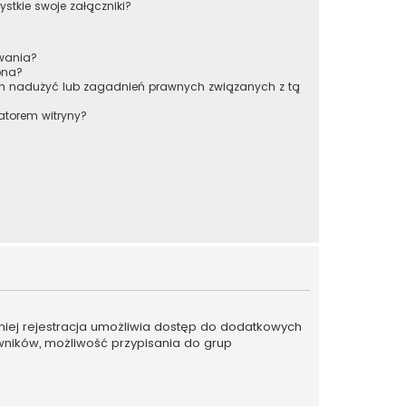
stkie swoje załączniki?
owania?
pna?
ch nadużyć lub zagadnień prawnych związanych z tą
atorem witryny?
emniej rejestracja umożliwia dostęp do dodatkowych
owników, możliwość przypisania do grup