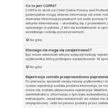
Co to jest COPPA?
COPPA, to skrót od Child Online Privacy and Protec
potencjalnie mogą zbierać informacje od osób mał
zbieranie informacji prywatnych od osób poniżej 13
witrynie internetowej – skontaktuj się z prawnikiem
opisanego w pytaniu „Z kim się kontaktować w spr
wszelkiego rodzaju porad prawnych.
Na górę
Dlaczego nie mogę się zarejestrować?
Być może właściciel witryny wyłączył funkcję rejest
użytkownika, którą próbujesz zarejestrować. W spra
Na górę
Rejestracja została przeprowadzona poprawnie,
Po pierwsze, sprawdź swoją nazwę użytkownika i ha
czasie rejestracji została podana informacja, że ma
może nie została aktywowana rejestracja. Niektóre
administratora. Informacja o tym była wyświetlona 
instrukcjami. Jeżeli taka wiadomość do ciebie nie
antyspamowy. Jeśli na pewno podany przez ciebie a