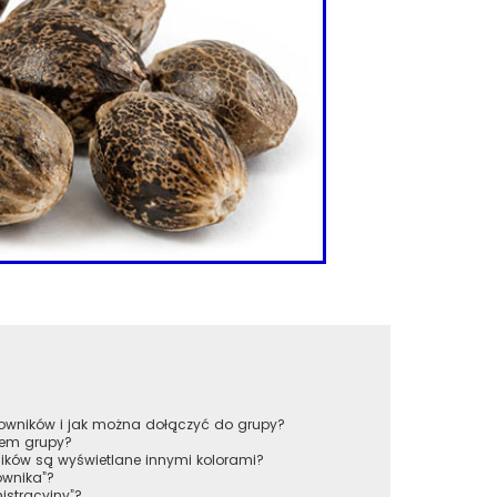
tkowników i jak można dołączyć do grupy?
rem grupy?
ików są wyświetlane innymi kolorami?
ownika”?
istracyjny”?