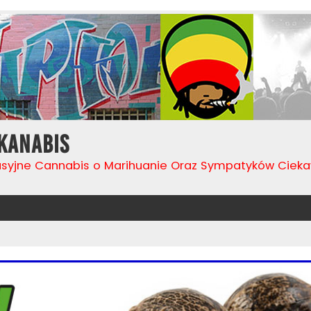
Kanabis
usyjne Cannabis o Marihuanie Oraz Sympatyków Cie