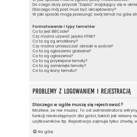
Do czego służy przycisk “Zapisz” znajdujący się w okni
Dlaczego mój post musi być akceptowany?
W jaki sposób mogę przesunąć swój temat na górę s
Formatowanie i typy tematów
Co to jest BBCode?
Czy można używać języka HTML?
Co to są są emotikony?
Czy można umieszczać obrazki w poście?
Co to są ogłoszenia globalne?
Co to są ogłoszenia?
Co to są przyklejone tematy?
Co to są zamknięte tematy?
Co to są ikony tematu?
Problemy z logowaniem i rejestracją
Dlaczego w ogóle muszę się rejestrować?
Możliwe, że nie musisz. To od administratora witry
funkcji niedostępnych dla gości, takich jak własny
użytkowników itp. Rejestracja zajmuje tylko chwilę, 
Na górę