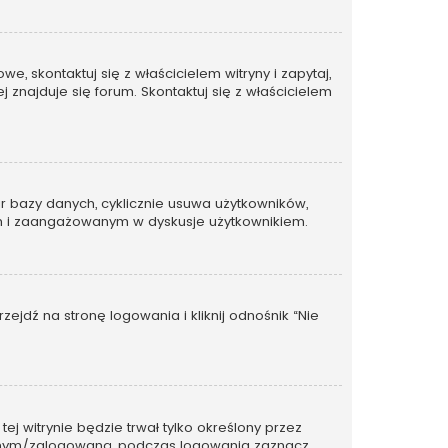
, skontaktuj się z właścicielem witryny i zapytaj,
 znajduje się forum. Skontaktuj się z właścicielem
ar bazy danych, cyklicznie usuwa użytkowników,
ywnym i zaangażowanym w dyskusje użytkownikiem.
dź na stronę logowania i kliknij odnośnik “Nie
tej witrynie będzie trwał tylko określony przez
wanym/zalogowaną, podczas logowania zaznacz