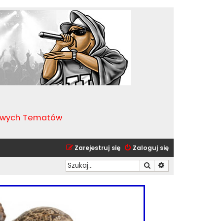
kawych Tematów
Zarejestruj się
Zaloguj się
Szukaj
Wyszukiwanie zaa