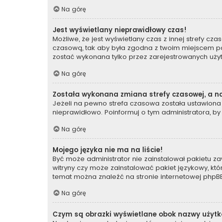
Na górę
Jest wyświetlany nieprawidłowy czas!
Możliwe, że jest wyświetlany czas z innej strefy czas
czasową, tak aby była zgodna z twoim miejscem poby
zostać wykonana tylko przez zarejestrowanych użyt
Na górę
Została wykonana zmiana strefy czasowej, a na
Jeżeli na pewno strefa czasowa została ustawiona 
nieprawidłowo. Poinformuj o tym administratora, by
Na górę
Mojego języka nie ma na liście!
Być może administrator nie zainstalował pakietu za
witryny czy może zainstalować pakiet językowy, któr
temat można znaleźć na stronie internetowej
phpBB
Na górę
Czym są obrazki wyświetlane obok nazwy użyt