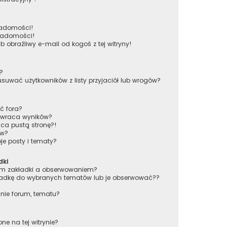
iadomości!
wiadomości!
obraźliwy e-mail od kogoś z tej witryny!
w?
wać użytkowników z listy przyjaciół lub wrogów?
ć fora?
 zwraca wyników?
ca pustą stronę?!
ów?
e posty i tematy?
dki
iem zakładki a obserwowaniem?
adkę do wybranych tematów lub je obserwować??
nie forum, tematu?
ne na tej witrynie?